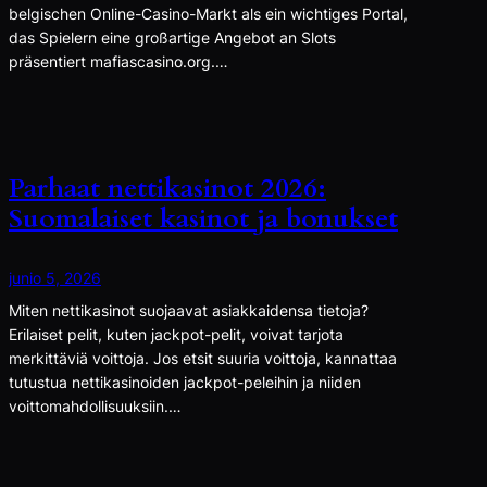
belgischen Online-Casino-Markt als ein wichtiges Portal,
das Spielern eine großartige Angebot an Slots
präsentiert mafiascasino.org.…
Parhaat nettikasinot 2026:
Suomalaiset kasinot ja bonukset
junio 5, 2026
Miten nettikasinot suojaavat asiakkaidensa tietoja?
Erilaiset pelit, kuten jackpot-pelit, voivat tarjota
merkittäviä voittoja. Jos etsit suuria voittoja, kannattaa
tutustua nettikasinoiden jackpot-peleihin ja niiden
voittomahdollisuuksiin.…