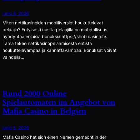
junio 8, 2026
Miten nettikasinoiden mobiiliversiot houkuttelevat
pelaajia? Erityisesti uusilla pelaajilla on mahdollisuus
hyödyntää erilaisia bonuksia https://shotzcasino.fi/.
Tämä tekee nettikasinopelaamisesta entistä
houkuttelevampaa ja kannattavampaa. Bonukset voivat
vaihdella…
Rund 2000 Online
Spielautomaten im Angebot von
Mafia Casino in Belgien
junio 5, 2026
Mafia Casino hat sich einen Namen gemacht in der