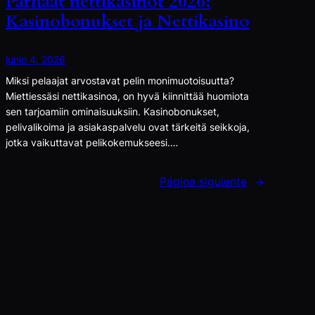
Parhaat nettikasinot 2026:
Kasinobonukset ja Nettikasino
junio 4, 2026
Miksi pelaajat arvostavat pelin monimuotoisuutta?
Miettiessäsi nettikasinoa, on hyvä kiinnittää huomiota
sen tarjoamiin ominaisuuksiin. Kasinobonukset,
pelivalikoima ja asiakaspalvelu ovat tärkeitä seikkoja,
jotka vaikuttavat pelikokemukseesi.…
Página siguiente
→