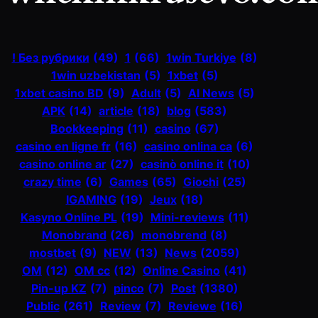
! Без рубрики
(49)
1
(66)
1win Turkiye
(8)
1win uzbekistan
(5)
1xbet
(5)
1xbet casino BD
(9)
Adult
(5)
AI News
(5)
APK
(14)
article
(18)
blog
(583)
Bookkeeping
(11)
casino
(67)
casino en ligne fr
(16)
casino onlina ca
(6)
casino online ar
(27)
casinò online it
(10)
crazy time
(6)
Games
(65)
Giochi
(25)
IGAMING
(19)
Jeux
(18)
Kasyno Online PL
(19)
Mini-reviews
(11)
Monobrand
(26)
monobrend
(8)
mostbet
(9)
NEW
(13)
News
(2059)
OM
(12)
OM cc
(12)
Online Casino
(41)
Pin-up KZ
(7)
pinco
(7)
Post
(1380)
Public
(261)
Review
(7)
Reviewe
(16)