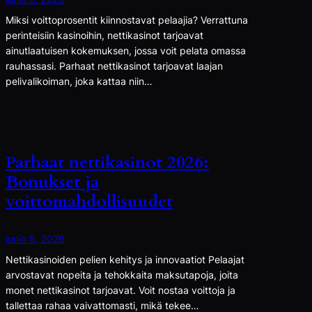
Miksi voittoprosentit kiinnostavat pelaajia? Verrattuna
perinteisiin kasinoihin, nettikasinot tarjoavat
ainutlaatuisen kokemuksen, jossa voit pelata omassa
rauhassasi. Parhaat nettikasinot tarjoavat laajan
pelivalikoiman, joka kattaa niin…
Parhaat nettikasinot 2026:
Bonukset ja
voittomahdollisuudet
junio 5, 2026
Nettikasinoiden pelien kehitys ja innovaatiot Pelaajat
arvostavat nopeita ja tehokkaita maksutapoja, joita
monet nettikasinot tarjoavat. Voit nostaa voittoja ja
tallettaa rahaa vaivattomasti, mikä tekee…