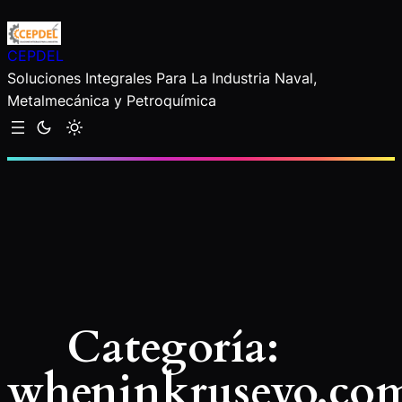
Saltar
al
CEPDEL
contenido
Soluciones Integrales Para La Industria Naval,
Metalmecánica y Petroquímica
Categoría:
wheninkrusevo.co