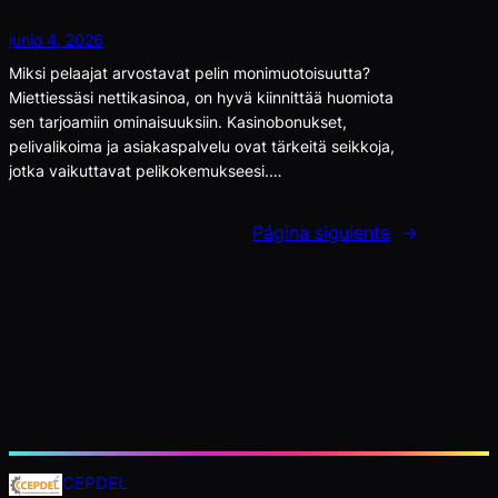
junio 4, 2026
Miksi pelaajat arvostavat pelin monimuotoisuutta?
Miettiessäsi nettikasinoa, on hyvä kiinnittää huomiota
sen tarjoamiin ominaisuuksiin. Kasinobonukset,
pelivalikoima ja asiakaspalvelu ovat tärkeitä seikkoja,
jotka vaikuttavat pelikokemukseesi.…
Página siguiente
→
B
u
CEPDEL