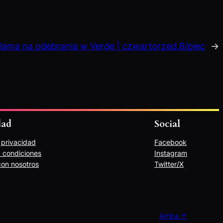
lama na odebrania w Verde | czwartorzed.8/piec
→
dad
Social
e privacidad
Facebook
 condiciones
Instagram
con nosotros
Twitter/X
Arriba ↑