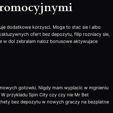
 promocyjnymi
e dodatkowe korzysci. Moga to stac sie i albo
kluzywnych ofert bez depozytu, filip rozniacy sie,
ie w dol zebralam naloz bonusowe aktywujace
armowych gotowki. Nigdy mam wyplacic w mgnieniu
W przykladu Spin City czy czy nie Mr Bet
achety bez depozytu w nowych graczy na bezplatne