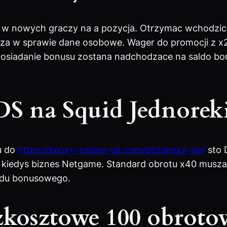
w nowych graczy na a pozycja. Otrzymac wchodzic w
cza w sprawie dane osobowe. Wager do promocji z x2
i posiadanie bonusu zostana nadchodzace na saldo 
 DS na Squid Jednorek
tu do
https://luxury-casino-uk.com/pl/zaloguj-sie/
sto 
ot kiedys biznes Netgame. Standard obrotu x40 musza
odu bonusowego.
ezkosztowe 100 obroto