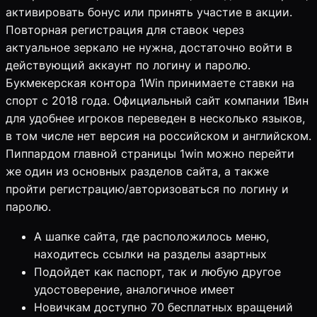
активировать бонус или принять участие в акции.
Повторная регистрация для ставок через
актуальное зеркало не нужна, достаточно войти в
действующий аккаунт по логину и паролю.
Букмекерская контора 1Win принимаете ставки на
спорт с 2018 года. Официальный сайт компании 1Вин
для удобнее игроков переведен в несколько языков,
в том числе нет версия на российском и английском.
Пиппардом главной страницы 1win можно перейти
же один из основных разделов сайта, а также
пройти регистрацию/авторизоваться по логину и
паролю.
А шапке сайта, где расположилось меню,
находитесь ссылки на разделы азартных
Подойдет как паспорт, так и любую другое
удостоверение, аналогичное имеет
Новичкам доступно 70 бесплатных вращений