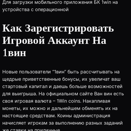
Для загрузки мобильного приложения БК 1win на
устройства с операционной
Как Зарегистрировать
Игровой Аккаунт На
1вин
Новые пользователи “1вин” быть рассчитывать на
щедрые приветственные бонусы, их увеличат ваш
стартовый капитал и даешь больше возможностей
для выигрыша. На официальном сайте Ван вин есть
своя игровая валюта – 1Win coins. Накапливая
монеты, их можно и дальнейшем обменять их на
настоящие средствам. Коины администрация
начисляет игрокам за выполнению разных заданий
же ставки на приличные.