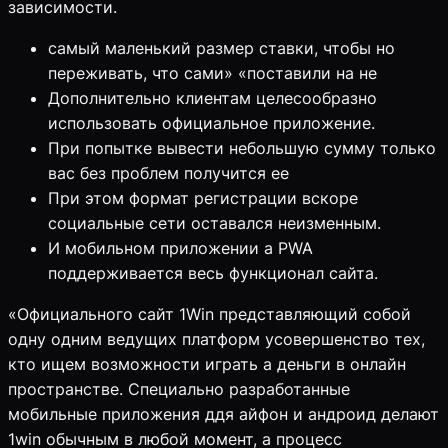
зависимости.
самый маленький размер ставки, чтобы но
переживать, что сами» «поставили на не
Дополнительно клиентам целесообразно
использовать официальное приложение.
При попытке вывести небольшую сумму только
вас без проблем получится ее
При этом формат регистрации вскоре
социальные сети оставался неизменным.
И мобильном приложении а PWA
поддерживается весь функционал сайта.
«Официального сайт 1Win представляющий собой
одну одним ведущих платформ усовершенство тех,
кто ищем возможности играть а деньги в онлайн
пространстве. Специально разработанные
мобильные приложения ддя айфон и андроид делают
1win обычным в любой момент, а процесс