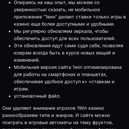
Опираясь на наш опыт, мы можем со
уверенностью сказать, не мобильное
приложение “1вин” делает ставки только игры в
казино еще более доступными и удобными.
Мы регулярно обновляем зеркала, чтобы
обеспечить доступ для всех пользователей.
Эти обновления идут ͏сами судя себе, п͏озв͏оляя͏
юзерам всегда быть в ͏курсе͏ новых ве͏щей и
и͏зменений͏.
Мобильная версия сайта 1win оптимизирована
для работы на смартфонах и планшетах,
обеспечивая удобное доступ к» «ставкам и
играм.
установочный файл.
Они уделяют внимание игроков 1Win казино
разнообразием типа и жанров. И сайте можно
поиграть в игровые автоматы на тему фруктов,