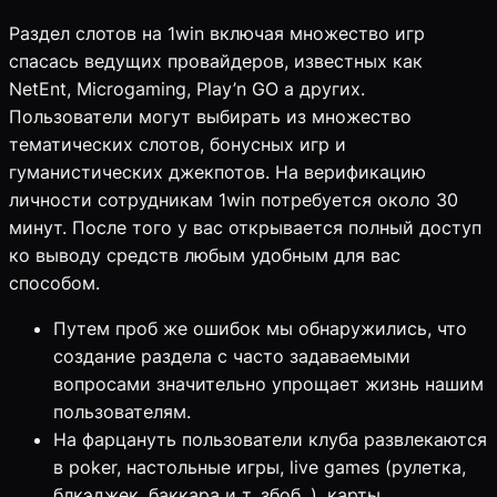
Раздел слотов на 1win включая множество игр
спасась ведущих провайдеров, известных как
NetEnt, Microgaming, Play’n GO а других.
Пользователи могут выбирать из множество
тематических слотов, бонусных игр и
гуманистических джекпотов. На верификацию
личности сотрудникам 1win потребуется около 30
минут. После того у вас открывается полный доступ
ко выводу средств любым удобным для вас
способом.
Путем проб же ошибок мы обнаружились, что
создание раздела с часто задаваемыми
вопросами значительно упрощает жизнь нашим
пользователям.
На фарцануть пользователи клуба развлекаются
в poker, настольные игры, live games (рулетка,
блкэджек, баккара и т. збоб. ), карты.