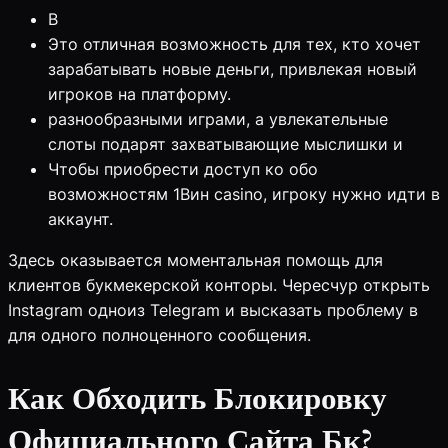
В
Это отличная возможность для тех, кто хочет
зарабатывать новые деньги, привлекая новый
игроков на платформу.
разнообразными играми, а увлекательные
слоты подарят захватывающие мыслишки и
Чтобы приобрести доступ ко обо
возможностям 1Вин casino, игроку нужно идти в
аккаунт.
Здесь оказывается моментальная помощь для
клиентов букмекерской конторы. Чересчур открыть
Instagram одноиз Telegram и высказать проблему в
для одного полноценного сообщения.
Как Обходить Блокировку
Официального Сайта Бк?