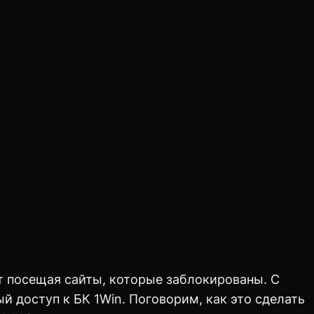
ет посещая сайты, которые заблокированы. С
 доступ к БК 1Win. Поговорим, как это сделать