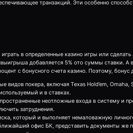
спечивающее транзакций. Эти особенно способст
играть в определенные казино игры или сделать с
 выигрыша добавляется 5% ото суммы ставки. А в
цент с бонусного счета казино. Поэтому, бонус д
е видов покера, включая Texas Hold’em, Omaha, S
используемый и в ставках.
спространенные неотложные входа в систему и п
лючить затруднения.
ска, который и выполняет немаловажную личног
 ближайший офис БК, представить документы же п