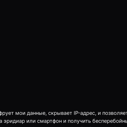
ифрует мои данные, скрывает IP-адрес, и позволя
эридиар или смартфон и получить бесперебойный