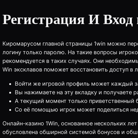
Регистрация И Вход
Киромарусом главной страницы 1win можно пере
логину только паролю. На такие вопросы игроко
рекомендуется в таких случаях. Они необходимы
Win эксклавов поможет восстановить доступ в 
Войти же игровой профиль может каждый з
Вы нажимаете на эту вкладку и получаете р
А текущий момент только приветственный б
Со её помощью игрок может поделиться не
Онлайн-казино 1Win, основанное нескольких ле
обусловлена обширной системой бонусов и обш