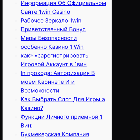
Информация Об Официальном
Сайте 1win Casino
Рабочее Зеркало 1win
Приветственный Бонус
Меры Безопасности
особенно Казино 1 Win
как» «зарегистрировать
Игровой Аккаунт в 1вин
In прохода: Авторизация В
моем Кабинете И и
Возможности
Как Выбрать Слот Для Игры а
Казино?
Функции Личного приемной 1
Вин:
Букмекерская Компания