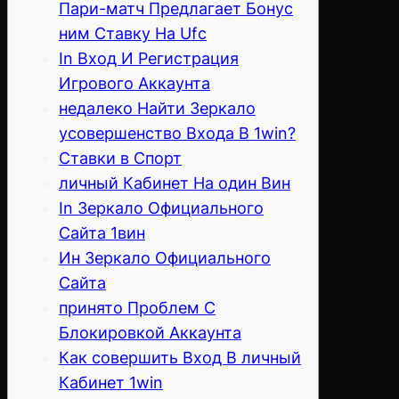
Пари-матч Предлагает Бонус
ним Ставку На Ufc
In Вход И Регистрация
Игрового Аккаунта
недалеко Найти Зеркало
усовершенство Входа В 1win?
Ставки в Спорт
личный Кабинет На один Вин
In Зеркало Официального
Сайта 1вин
Ин Зеркало Официального
Сайта
принято Проблем С
Блокировкой Аккаунта
Как совершить Вход В личный
Кабинет 1win