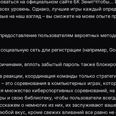
роваться на официальном сайте БК ЗенитЧтобы… 
сех уровень. Однако, лучшие игры каждый опреде
вые на наш взгляд – вы сможете на моем опыте 
предоставление пользователям вероятных метод
 социальную сеть дли регистрации (например, Go
ричинами, вплоть забытый пароль также блокиро
та реакции, координация команды только страте
– это соревнования в компьютерных играх, котор
я множество киберспортивных соревнований, на к
ы и свою библиотеку, чтобы пользователи всегда
кажем о немногих из них, их заслуживают вашег
юбой вкус, кроме свежих вливаний все равно не 