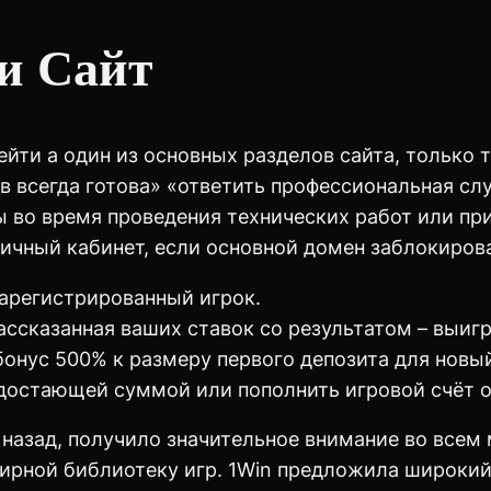
 и Сайт
йти а один из основных разделов сайта, только 
в всегда готова» «ответить профессиональная с
 во время проведения технических работ или при
личный кабинет, если основной домен заблокиро
арегистрированный игрок.
ассказанная ваших ставок со результатом – выиг
онус 500% к размеру первого депозита для новы
достающей суммой или пополнить игровой счёт о
т назад, получило значительное внимание во все
ирной библиотеку игр. 1Win предложила широкий