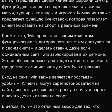
БК 1win предлагает своим клиентам широкий спектр
функций для ставок на спорт, включая ставки на
матчи, турниры, команды и игроков. Компания также
предлагает функцию live-ставок, которая позволяет
клиентам ставить на спорт в реальном времени.
Кроме того, 1win предлагает своим клиентам
функцию зеркала, которая позволяет им доступаться
к своим счетам и делать ставки, даже если
официальный сайт 1win заблокирован в их регионе.
Это особенно полезно для тех, кто живет в регионе,
где доступ к официальному сайту 1win ограничен.
Вход на сайт 1win также является простым и
удобным. Клиенты могут зарегистрироваться на
сайте, используя свою электронную почту и пароль,
и начать делать ставки на спорт.
В целом, 1win – это отличный выбор для тех, кто