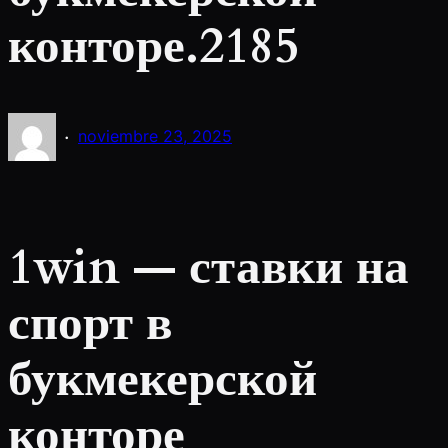
конторе.2185
·
noviembre 23, 2025
1win — ставки на
спорт в
букмекерской
конторе