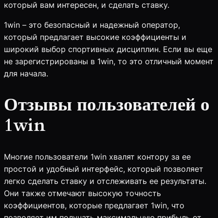
который вам интересен, и сделать ставку.
1win – это безопасный и надежный оператор,
который предлагает высокие коэффициенты и
широкий выбор спортивных дисциплин. Если вы еще
не зарегистрированы в 1win, то это отличный момент
для начала.
Отзывы пользователей о
1win
Многие пользователи 1win хвалят контору за ее
простой и удобный интерфейс, который позволяет
легко сделать ставку и отслеживать ее результаты.
Они также отмечают высокую точность
коэффициентов, которые предлагает 1win, что
позволяет им получать максимальную прибыль от