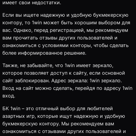
имеет свои недостатки.
Если вы ищете надежную и удобную букмекерскую
контору, то 1win может быть хорошим выбором для
вас. Однако, перед регистрацией, мы рекомендуем
вам прочитать отзывы других пользователей и
ознакомиться с условиями конторы, чтобы сделать
более информированное решение.
Также, не забывайте, что 1win имеет зеркало,
которое позволяет доступ к сайту, если основной
сайт заблокирован. Адрес зеркала: 1win зеркало.
Вход на сайт можно сделать, перейдя по адресу 1win
вход.
БК 1win – это отличный выбор для любителей
азартных игр, которые ищут надежную и удобную
букмекерскую контору. Мы рекомендуем вам
ознакомиться с отзывами других пользователей и