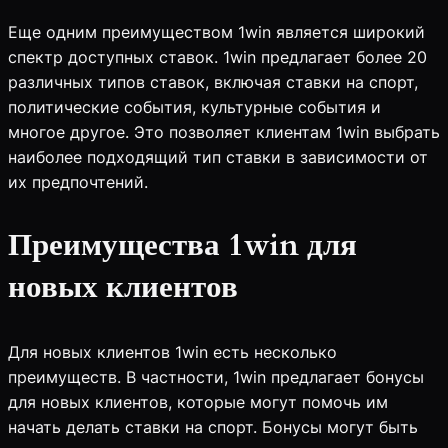
Еще одним преимуществом 1win является широкий
спектр доступных ставок. 1win предлагает более 20
различных типов ставок, включая ставки на спорт,
политические события, культурные события и
многое другое. Это позволяет клиентам 1win выбрать
наиболее подходящий тип ставки в зависимости от
их предпочтений.
Преимущества 1win для
новых клиентов
Для новых клиентов 1win есть несколько
преимуществ. В частности, 1win предлагает бонусы
для новых клиентов, которые могут помочь им
начать делать ставки на спорт. Бонусы могут быть