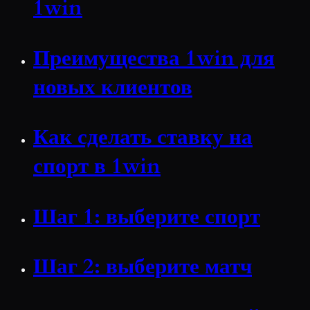
1win
Преимущества 1win для
новых клиентов
Как сделать ставку на
спорт в 1win
Шаг 1: выберите спорт
Шаг 2: выберите матч