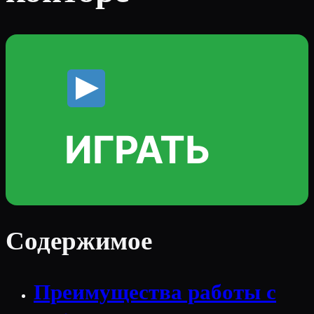
ИГРАТЬ
Содержимое
Преимущества работы с