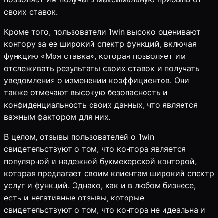
своих ставок.
Кроме того, пользователи 1win высоко оценивают
контору за ее широкий спектр функций, включая
функцию «Моя ставка», которая позволяет им
отслеживать результаты своих ставок и получать
уведомления о изменении коэффициентов. Они
также отмечают высокую безопасность и
конфиденциальность своих данных, что является
важным фактором для них.
В целом, отзывы пользователей о 1win
свидетельствуют о том, что контора является
популярной и надежной букмекерской конторой,
которая предлагает своим клиентам широкий спектр
услуг и функций. Однако, как и в любом бизнесе,
есть и негативные отзывы, которые
свидетельствуют о том, что контора не идеальна и