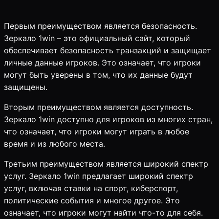
Первым преимуществом является безопасность.
Зеркало 1win – это официальный сайт, который
обеспечивает безопасность транзакций и защищает
личные данные игроков. Это означает, что игроки
могут быть уверены в том, что их данные будут
защищены.
Вторым преимуществом является доступность.
Зеркало 1win доступно для игроков из многих стран,
что означает, что игроки могут играть в любое
время и из любого места.
Третьим преимуществом является широкий спектр
услуг. Зеркало 1win предлагает широкий спектр
услуг, включая ставки на спорт, киберспорт,
политические события и многое другое. Это
означает, что игроки могут найти что-то для себя.