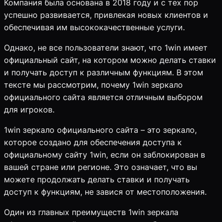
Компания была основана в 2018 году и с тех пор
успешно развивается, привлекая новых клиентов и
обеспечивая им высококачественные услуги.
Однако, не все пользователи знают, что 1win имеет
официальный сайт, на котором можно делать ставки
и получать доступ к различным функциям. В этом
тексте мы рассмотрим, почему 1win зеркало
официального сайта является отличным выбором
для игроков.
1win зеркало официального сайта – это зеркало,
которое создано для обеспечения доступа к
официальному сайту 1win, если он заблокирован в
вашей стране или регионе. Это означает, что вы
можете продолжать делать ставки и получать
доступ к функциям, не завися от местоположения.
Один из главных преимуществ 1win зеркала