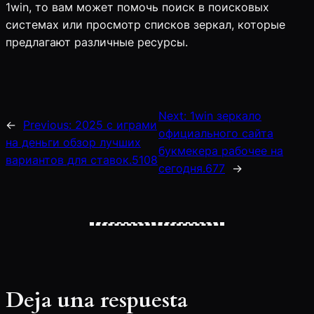
1win, то вам может помочь поиск в поисковых
системах или просмотр списков зеркал, которые
предлагают различные ресурсы.
Next:
1win зеркало
←
Previous:
2025 с играми
официального сайта
на деньги обзор лучших
букмекера рабочее на
вариантов для ставок.5108
сегодня.677
→
Deja una respuesta