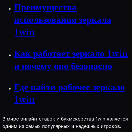
Преимущества
использования зеркала
1win
Как работает зеркало 1win
и почему оно безопасно
Где найти рабочее зеркало
1win
В мире онлайн-ставок и букмекерства 1win является
одним из самых популярных и надежных игроков.