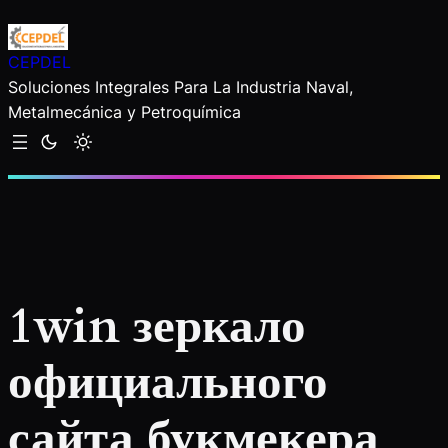
Saltar
al
CEPDEL
contenido
Soluciones Integrales Para La Industria Naval,
Metalmecánica y Petroquímica
1win зеркало
официального
сайта букмекера