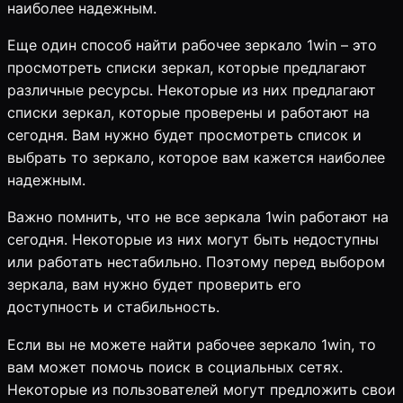
наиболее надежным.
Еще один способ найти рабочее зеркало 1win – это
просмотреть списки зеркал, которые предлагают
различные ресурсы. Некоторые из них предлагают
списки зеркал, которые проверены и работают на
сегодня. Вам нужно будет просмотреть список и
выбрать то зеркало, которое вам кажется наиболее
надежным.
Важно помнить, что не все зеркала 1win работают на
сегодня. Некоторые из них могут быть недоступны
или работать нестабильно. Поэтому перед выбором
зеркала, вам нужно будет проверить его
доступность и стабильность.
Если вы не можете найти рабочее зеркало 1win, то
вам может помочь поиск в социальных сетях.
Некоторые из пользователей могут предложить свои