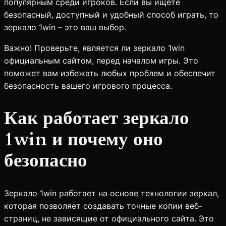
популярным среди игроков. Если вы ищете
безопасный, доступный и удобный способ играть, то
зеркало 1win – это ваш выбор.
Важно! Проверьте, является ли зеркало 1win
официальным сайтом, перед началом игры. Это
поможет вам избежать любых проблем и обеспечит
безопасность вашего игрового процесса.
Как работает зеркало
1win и почему оно
безопасно
Зеркало 1win работает на основе технологии зеркал,
которая позволяет создавать точные копии веб-
страниц, не зависящие от официального сайта. Это