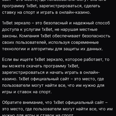
программу 1xBet, зарегистрироваться, сделать
ставку на спорт и играть в онлайн-казино.
1xBet зеркало – это безопасный и надежный способ
доступа к услугам 1xBet, не нарушая местные
законы. Компания 1xBet обеспечивает безопасность
своих пользователей, используя современные
технологии и алгоритмы для защиты их данных.
Если вы ищете 1xBet зеркало, которое работает, то
вы можете скачать программу 1xBet,
зарегистрироваться и начать играть в онлайн-
казино. 1xBet официальный сайт – это место, где
пользователи могут найти все, что им нужно для
игры и ставок на спорт.
Обратите внимание, что 1xBet официальный сайт –
это место, где пользователи могут найти все, что им
нужно для игры и ставок на спорт.