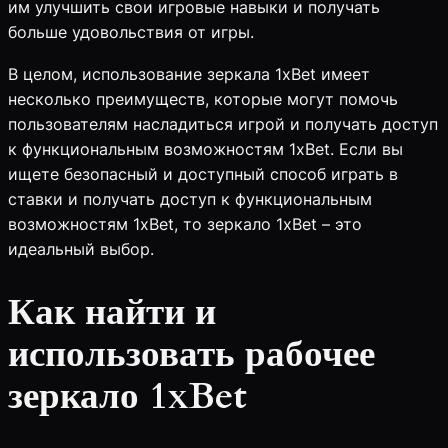
им улучшить свои игровые навыки и получать
больше удовольствия от игры.
В целом, использование зеркала 1xBet имеет
несколько преимуществ, которые могут помочь
пользователям насладиться игрой и получать доступ
к функциональным возможностям 1xBet. Если вы
ищете безопасный и доступный способ играть в
ставки и получать доступ к функциональным
возможностям 1xBet, то зеркало 1xBet – это
идеальный выбор.
Как найти и
использовать рабочее
зеркало 1xBet