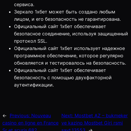
сервиса.
Зеркало 1хбет может быть создано любым
лицом, и его безопасность не гарантирована.
Официальный сайт 1хбет обеспечивает
безопасное соединение, используя защищенный
протокол SSL.
Официальный сайт 1хбет использует надежное
программное обеспечение, которое регулярно
обновляется и тестировалось на безопасность.
Официальный сайт 1хбет обеспечивает
безопасность с помощью двухфакторной
аутентификации.
←
Previous:
Nouveau
Next:
Mostbet AZ – bukmeker
casino en ligne en France
ve kazino Mostbet Giri rsmi
Sr et scuris.682
sayt.13553
→