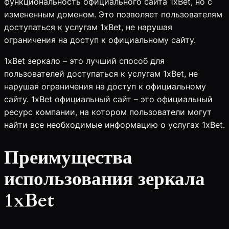
функциональность официального сайта 1xBet, но с
измененным доменом. Это позволяет пользователям
доступаться к услугам 1xBet, не нарушая
ограничения на доступ к официальному сайту.
1xBet зеркало – это лучший способ для
пользователей доступаться к услугам 1xBet, не
нарушая ограничения на доступ к официальному
сайту. 1xBet официальный сайт – это официальный
ресурс компании, на котором пользователи могут
найти все необходимые информацию о услугах 1xBet.
Преимущества
использования зеркала
1xBet