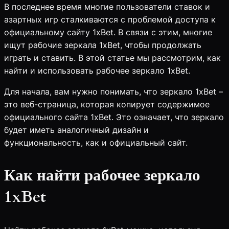
В последнее время многие пользователи ставок и
азартных игр сталкиваются с проблемой доступа к
официальному сайту 1xBet. В связи с этим, многие
ищут рабочие зеркала 1xBet, чтобы продолжать
играть и ставить. В этой статье мы рассмотрим, как
найти и использовать рабочее зеркало 1xBet.
Для начала, вам нужно понимать, что зеркало 1xBet –
это веб-страница, которая копирует содержимое
официального сайта 1xBet. Это означает, что зеркало
будет иметь аналогичный дизайн и
функциональность, как и официальный сайт.
Как найти рабочее зеркало
1xBet