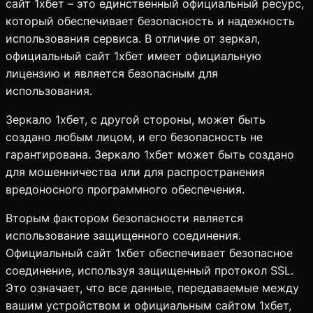
сайт 1хбет – это единственный официальный ресурс,
который обеспечивает безопасность и надежность
использования сервиса. В отличие от зеркал,
официальный сайт 1хбет имеет официальную
лицензию и является безопасным для
использования.
Зеркало 1хбет, с другой стороны, может быть
создано любым лицом, и его безопасность не
гарантирована. Зеркало 1хбет может быть создано
для мошенничества или для распространения
вредоносного программного обеспечения.
Вторым фактором безопасности является
использование защищенного соединения.
Официальный сайт 1хбет обеспечивает безопасное
соединение, используя защищенный протокол SSL.
Это означает, что все данные, передаваемые между
вашим устройством и официальным сайтом 1хбет,