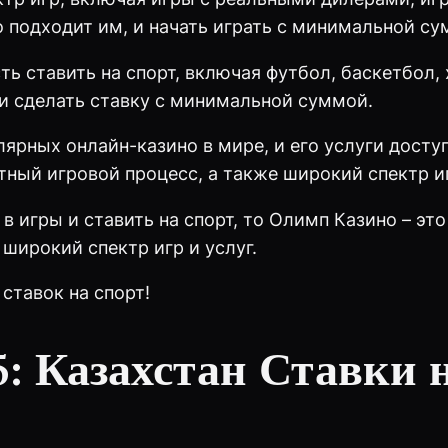
о подходит им, и начать играть с минимальной су
 ставить на спорт, включая футбол, баскетбол, 
 и сделать ставку с минимальной суммой.
ярных онлайн-казино в мире, и его услуги доступ
ный игровой процесс, а также широкий спектр иг
 в игры и ставить на спорт, то Олимп Казино – э
широкий спектр игр и услуг.
ставок на спорт!
: Казахстан Ставки 