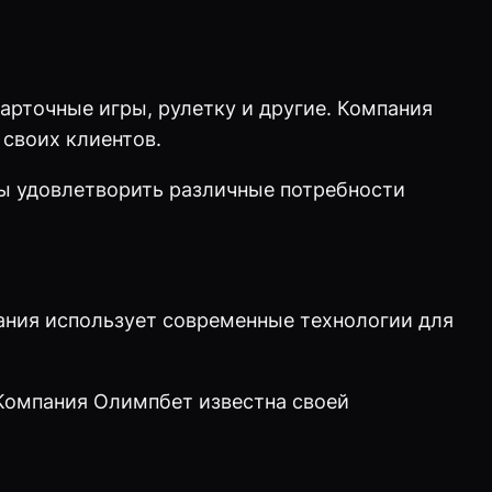
арточные игры, рулетку и другие. Компания
своих клиентов.
бы удовлетворить различные потребности
ания использует современные технологии для
 Компания Олимпбет известна своей