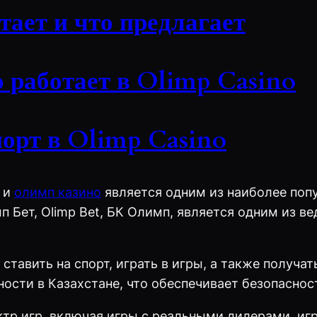
ает и что предлагает
о работает в Olimp Casino
порт в Olimp Casino
, и
олимп казино
является одним из наиболее попу
 Бет, Olimp Bet, БК Олимп, является одним из в
тавить на спорт, играть в игры, а также получа
ости в Казахстане, что обеспечивает безопасност
тр игр, включая игры с реальными дилерами, игр