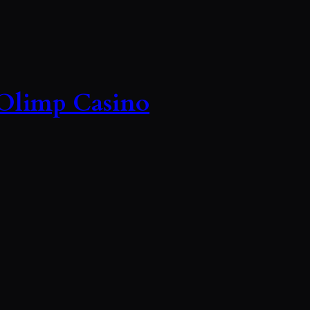
 Olimp Casino