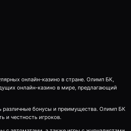
лярных онлайн-казино в стране. Олимп БК,
едущих онлайн-казино в мире, предлагающий
ть различные бонусы и преимущества. Олимп БК
ь и честность игроков.
ы с автоматами, а также игры с журналистами.