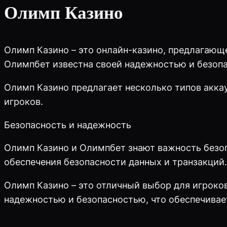
Олимп Казино
Олимп Казино – это онлайн-казино, предлагающе
Олимпбет известна своей надежностью и безопа
Олимп Казино предлагает несколько типов акка
игроков.
Безопасность и надежность
Олимп Казино и Олимпбет знают важность безоп
обеспечения безопасности данных и транзакций.
Олимп Казино – это отличный выбор для игроко
надежностью и безопасностью, что обеспечивае