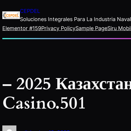
Saltar
CEPDEL
al
Soluciones Integrales Para La Industria Nav
contenido
Elementor #159
Privacy Policy
Sample Page
Siru Mobi
– 2025 Казахста
Casino.501