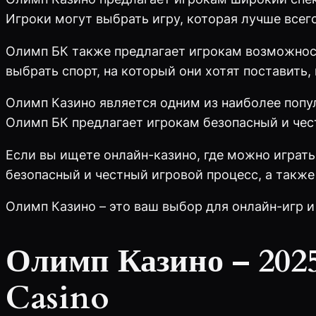
Игроки могут выбрать игру, которая лучше всег
Олимп БК также предлагает игрокам возможность
выбрать спорт, на который они хотят поставить,
Олимп Казино является одним из наиболее попул
Олимп БК предлагает игрокам безопасный и чест
Если вы ищете онлайн-казино, где можно играть
безопасный и честный игровой процесс, а также 
Олимп Казино – это ваш выбор для онлайн-игр и 
Олимп Казино – 2025
Casino