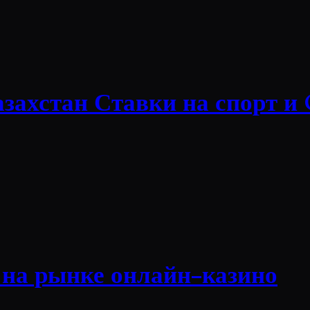
азахстан Ставки на спорт и
 на рынке онлайн-казино