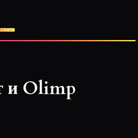
STRATE
т и Olimp