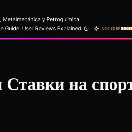
al, Metalmecánica y Petroquímica
le Guide: User Reviews Explained
ACCEDER
REGÍ
н Ставки на спор