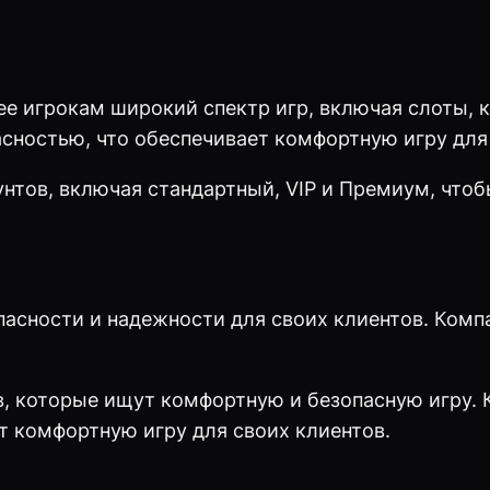
е игрокам широкий спектр игр, включая слоты, к
сностью, что обеспечивает комфортную игру для 
унтов, включая стандартный, VIP и Премиум, что
асности и надежности для своих клиентов. Комп
в, которые ищут комфортную и безопасную игру.
т комфортную игру для своих клиентов.