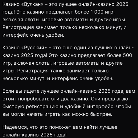
Казино «Вулкан» – это лучшее онлайн-казино 2025
года! Это казино предлагает более 1 000 игр,
включая слоты, игровые автоматы и другие игры.
Регистрация занимает только несколько минут, и
интерфейс очень удобен.
Казино «Русский» – это еще один из лучших онлайн-
казино 2025 года! Это казино предлагает более 500
игр, включая слоты, игровые автоматы и другие
игры. Регистрация также занимает только
несколько минут, и интерфейс очень удобен.
Если вы ищете лучшее онлайн-казино 2025 года, вам
стоит попробовать эти два казино. Они предлагают
быструю регистрацию и удобный интерфейс, чтобы
вы могли начать играть как можно быстрее.
Надеемся, что это поможет вам найти лучшее
онлайн-казино 2025 года!