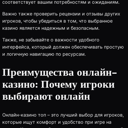
соответствует вашим потребностям и ожиданиям.
Важно также проверить рецензии и отзывы других
игроков, чтобы убедиться в том, что выбранное
казино является надежным и безопасным.
Также, не забывайте о важности удобного
интерфейса, который должен обеспечивать простую
и логичную навигацию по ресурсам.
Преимущества онлайн-
казино: Почему игроки
выбирают онлайн
Онлайн-казино топ – это лучший выбор для игроков,
которые ищут комфорт и удобство при игре на