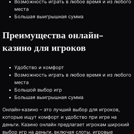
Возможность играть в любое время и из любого
места
Большая выигрышная сумма
Преимущества онлайн-
казино для игроков
Удобство и комфорт
Возможность играть в любое время и из любого
места
Большой выбор игр
Большая выигрышная сумма
Онлайн-казино – это лучший выбор для игроков,
которые ищут комфорт и удобство при игре на
деньги. Казино онлайн предлагает игрокам широкий
выбор игр на деньги, включая слоты, игровые