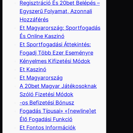
Regisztráció És 20bet Belépés –
Egyszerű Folyamat, Azonnali
Hozzáférés
Et Magyarország: Sportfogadás
És Online Kaszinó
Et Sportfogadási Áttekintés:
Fogadj Több Ezer Eseményre
Kényelmes Kifizetési Módok
Et Kaszinó
Et Magyarország
A 20bet Magyar Játékosoknak
Szóló Fizetési Módok
-os Befizetési Bónusz
Fogadás Típusai» «[newline]et
Élő Fogadási Funkció
Et Fontos Információk