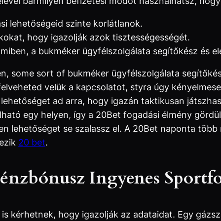
telével bármilyen befizetési módot használhatsz, hog
 lehetőségeid szinte korlátlanok.
kokat, hogy igazolják azok tisztességességét.
amiben, a bukméker ügyfélszolgálata segítőkész és el
n, some sort of bukméker ügyfélszolgálata segítőkész
 felveheted velük a kapcsolatot, styra úgy kényelmes
i lehetőséget ad arra, hogy igazán taktikusan játszh
ható egy helyen, így a 20Bet fogadási élmény gördül
en lehetőséget se szalassz el. A 20Bet naponta több
kezik
20 bet
.
énzbónusz Ingyenes Sportf
s kérhetnek, hogy igazolják az adataidat. Egy gázsz