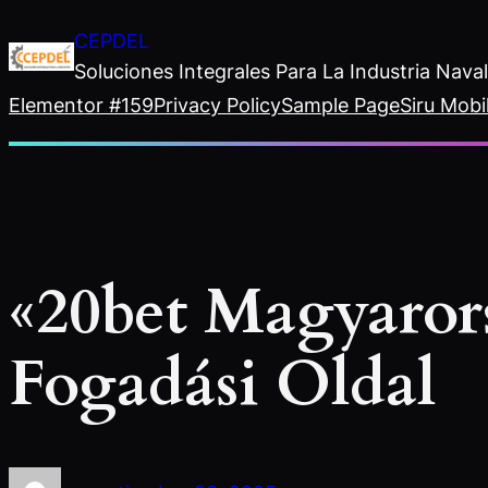
Saltar
CEPDEL
al
Soluciones Integrales Para La Industria Nav
contenido
Elementor #159
Privacy Policy
Sample Page
Siru Mobi
«20bet Magyaro
Fogadási Oldal