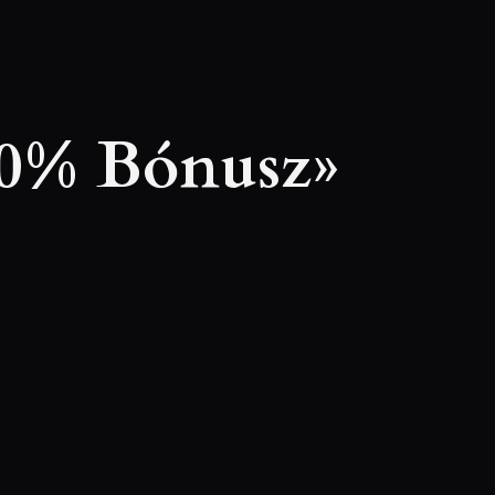
100% Bónusz»