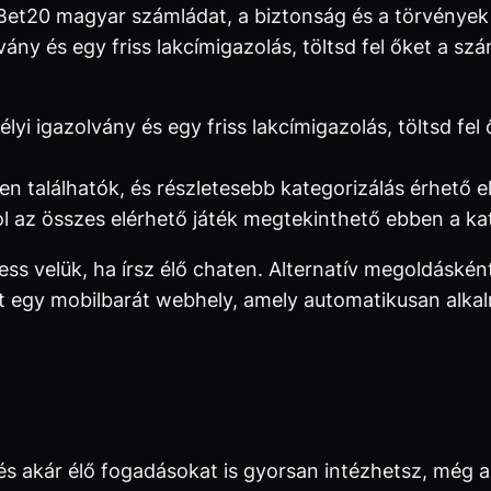
 Bet20 magyar számládat, a biztonság és a törvények 
y és egy friss lakcímigazolás, töltsd fel őket a szám
 igazolvány és egy friss lakcímigazolás, töltsd fel ő
n találhatók, és részletesebb kategorizálás érhető el
l az összes elérhető játék megtekinthető ebben a ka
s velük, ha írsz élő chaten. Alternatív megoldásként
Bet egy mobilbarát webhely, amely automatikusan alk
és akár élő fogadásokat is gyorsan intézhetsz, még 