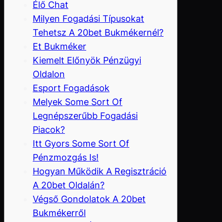
Élő Chat
Milyen Fogadási Típusokat
Tehetsz A 20bet Bukmékernél?
Et Bukméker
Kiemelt Előnyök Pénzügyi
Oldalon
Esport Fogadások
Melyek Some Sort Of
Legnépszerűbb Fogadási
Piacok?
Itt Gyors Some Sort Of
Pénzmozgás Is!
Hogyan Működik A Regisztráció
A 20bet Oldalán?
Végső Gondolatok A 20bet
Bukmékerről