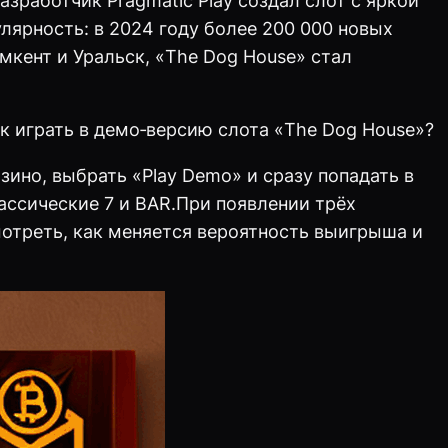
зработчик Pragmatic Play создал слот с яркой
ярность: в 2024 году более 200 000 новых
мкент и Уральск, «The Dog House» стал
ак играть в демо‑версию слота «The Dog House»?
зино, выбрать «Play Demo» и сразу попадать в
ассические 7 и BAR.При появлении трёх
отреть, как меняется вероятность выигрыша и