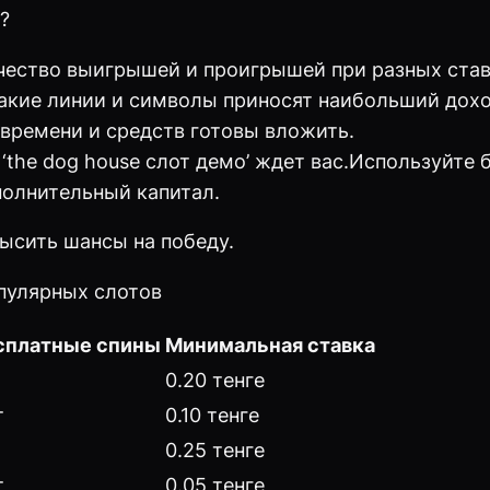
?
чество выигрышей и проигрышей при разных став
какие линии и символы приносят наибольший дохо
 времени и средств готовы вложить.
‘the dog house слот демо’ ждет вас.Используйте 
полнительный капитал.
ысить шансы на победу.
опулярных слотов
сплатные спины
Минимальная ставка
0.20 тенге
т
0.10 тенге
0.25 тенге
т
0.05 тенге