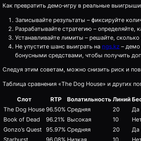
Как превратить демо‑игру в реальные выигрыши
Записывайте результаты – фиксируйте коли
Разрабатывайте стратегию – определяйте, 
Устанавливайте лимиты – решайте, сколько
Не упустите шанс выиграть на
ngs.kz
– демо 
бонусными средствами, чтобы получить до
Следуя этим советам, можно снизить риск и пов
Таблица сравнения «The Dog House» и других п
Слот
RTP
Волатильность
Линий
Бе
The Dog House
96.50%
Средняя
20
Да
Book of Dead
96.21%
Высокая
10
Не
Gonzo’s Quest
95.97%
Средняя
20
Да
Starburst
96.08%
Низкая
10
Не