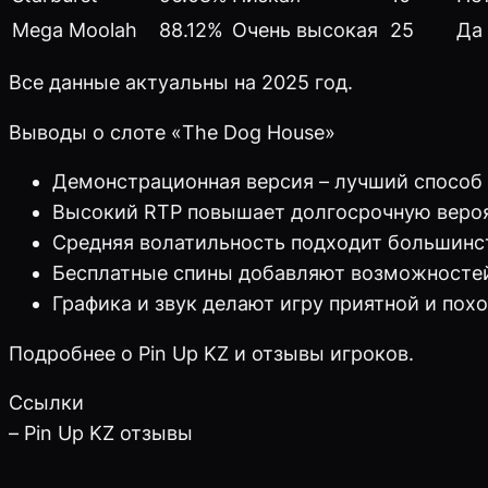
Mega Moolah
88.12%
Очень высокая
25
Да
Все данные актуальны на 2025 год.
Выводы о слоте «The Dog House»
Демонстрационная версия – лучший способ 
Высокий RTP повышает долгосрочную веро
Средняя волатильность подходит большинст
Бесплатные спины добавляют возможностей
Графика и звук делают игру приятной и пох
Подробнее о Pin Up KZ и отзывы игроков.
Ссылки
– Pin Up KZ отзывы