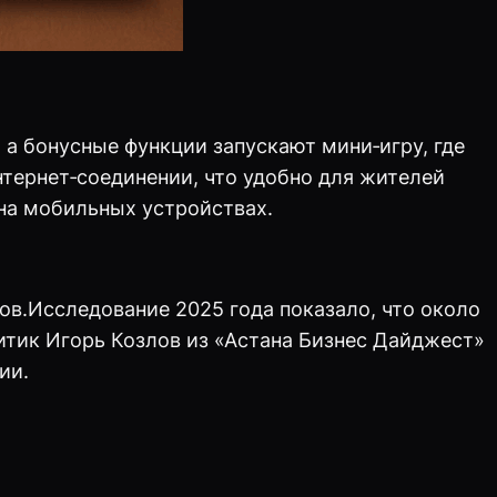
а бонусные функции запускают мини‑игру, где
тернет‑соединении, что удобно для жителей
 на мобильных устройствах.
ов.Исследование 2025 года показало, что около
итик Игорь Козлов из «Астана Бизнес Дайджест»
ии.