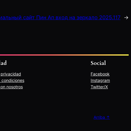
иальный сайт Пин Ап вход на зеркало 2025.117
→
dad
Social
e privacidad
Facebook
 condiciones
Instagram
con nosotros
Twitter/X
Arriba ↑