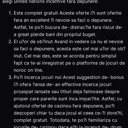
alegi united nations incentive fara depunere:
Este complet gratuit Aceste oferte i?i sunt oferite
fara an excellent fi nevoie sa faci o depunere.
Astfel, te po?i bucura de- distrac?ie fara riscul de-
a great pierde bani din propriul buget.
El u?or de ob?inut Avand in vedere ca nu el nevoie
sa faci o depunere, acesta este cel mai u?or de ob?
inut. Cel mai des, este se acorda pentru simplul
fapt ca te-ai inregistrat pe o platforma de jocuri de
noroc on line.
Po?i incerca jocuri noi Acest suggestion de- bonus
i?i ofera ?ansa de- an effective incerca jocuri
proaspat lansate sau titluri deja faimoase despre
proper care parerile sunt inca impar?ite. Astfel, cu
ajutorul ofertei de cazinou fara depunere, po?i
descoperi chiar tu daca jocul el ceea ce-?i dore?ti,
complet gratuit. Totodata, te po?i familiariza cu
jocurile de- cazinou daca e?ti la inceput de- drum.