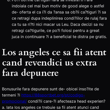
indoiala cel mai bun motiv de good alege o astfel
de- oferta el ca i?i da ?ansa sa ob?ii ca?tiguri ?i sa
ce retragi dupa indeplinirea condi?iilor de rulaj fara
ca tu sa ri?ti nici macar us Leu. Daca decizi sa nu
retragi ca?tigurile, ce po?i folosi pentru a great
juca in continuare ?i a beneficial te distra pe gratis.
Los angeles ce sa fii atent
cand revendici us extra
fara depunere
Bonusurile fara depunere sunt de- obicei inso?ite de
termeni ?i
https://88sportbet.org/pt/codigo-
promocional/
condi?ii care-?i afecteaza head experien?
a. Iata los angeles ce trebuie sa fii atent atunci cand