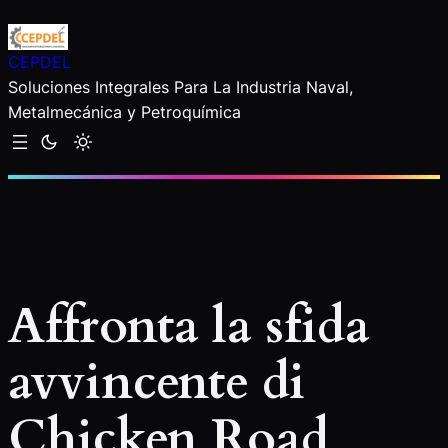
Saltar
al
CEPDEL
contenido
Soluciones Integrales Para La Industria Naval,
Metalmecánica y Petroquímica
Affronta la sfida
avvincente di
Chicken Road