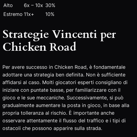
Alto
6x – 10x
30%
Estremo
11x+
10%
Strategie Vincenti per
Chicken Road
Per avere successo in Chicken Road, è fondamentale
adottare una strategia ben definita. Non è sufficiente
affidarsi al caso. Molti giocatori esperti consigliano di
iniziare con puntate basse, per familiarizzare con il
gioco e le sue meccaniche. Successivamente, si può
gradualmente aumentare la posta in gioco, in base alla
propria tolleranza al rischio. È importante anche
osservare attentamente il flusso del traffico e i tipi di
ostacoli che possono apparire sulla strada.