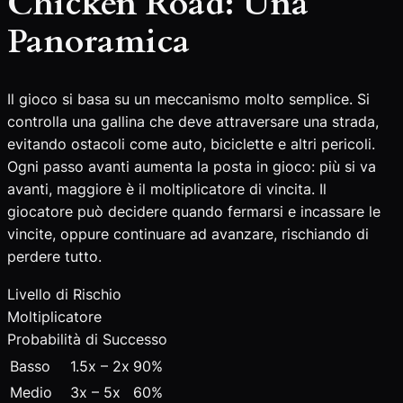
Chicken Road: Una
Panoramica
Il gioco si basa su un meccanismo molto semplice. Si
controlla una gallina che deve attraversare una strada,
evitando ostacoli come auto, biciclette e altri pericoli.
Ogni passo avanti aumenta la posta in gioco: più si va
avanti, maggiore è il moltiplicatore di vincita. Il
giocatore può decidere quando fermarsi e incassare le
vincite, oppure continuare ad avanzare, rischiando di
perdere tutto.
Livello di Rischio
Moltiplicatore
Probabilità di Successo
Basso
1.5x – 2x
90%
Medio
3x – 5x
60%