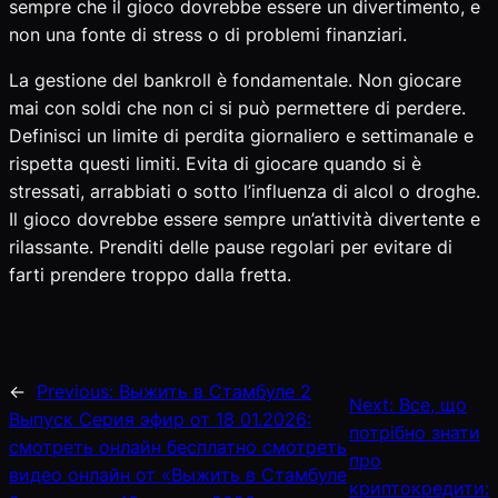
sempre che il gioco dovrebbe essere un divertimento, e
non una fonte di stress o di problemi finanziari.
La gestione del bankroll è fondamentale. Non giocare
mai con soldi che non ci si può permettere di perdere.
Definisci un limite di perdita giornaliero e settimanale e
rispetta questi limiti. Evita di giocare quando si è
stressati, arrabbiati o sotto l’influenza di alcol o droghe.
Il gioco dovrebbe essere sempre un’attività divertente e
rilassante. Prenditi delle pause regolari per evitare di
farti prendere troppo dalla fretta.
←
Previous:
Выжить в Стамбуле 2
Next:
Все, що
Выпуск Серия эфир от 18 01.2026:
потрібно знати
смотреть онлайн бесплатно смотреть
про
видео онлайн от «Выжить в Стамбуле
криптокредити: