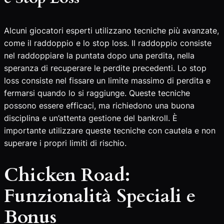
Alcuni giocatori esperti utilizzano tecniche più avanzate,
come il raddoppio e lo stop loss. Il raddoppio consiste
nel raddoppiare la puntata dopo una perdita, nella
speranza di recuperare le perdite precedenti. Lo stop
loss consiste nel fissare un limite massimo di perdita e
fermarsi quando lo si raggiunge. Queste tecniche
possono essere efficaci, ma richiedono una buona
disciplina e un’attenta gestione del bankroll. È
importante utilizzare queste tecniche con cautela e non
superare i propri limiti di rischio.
Chicken Road:
Funzionalità Speciali e
Bonus