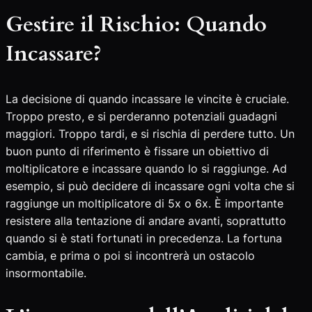
Gestire il Rischio: Quando
Incassare?
La decisione di quando incassare le vincite è cruciale.
Troppo presto, e si perderanno potenziali guadagni
maggiori. Troppo tardi, e si rischia di perdere tutto. Un
buon punto di riferimento è fissare un obiettivo di
moltiplicatore e incassare quando lo si raggiunge. Ad
esempio, si può decidere di incassare ogni volta che si
raggiunge un moltiplicatore di 5x o 6x. È importante
resistere alla tentazione di andare avanti, soprattutto
quando si è stati fortunati in precedenza. La fortuna
cambia, e prima o poi si incontrerà un ostacolo
insormontabile.