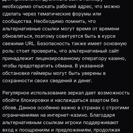
необходимо отыскать рабочий адрес, что можно
сделать через тематические форумы или
сообщества. Необходимо помнить, что
альтернативные ссылки могут время от времени
обновляться, поэтому советуется быть в курсе
свежими URL. Безопасность также имеет основную
роль: стоит проверить, что альтернативный сайт
принадлежит лицензированному оператору казино,
чтобы предотвратить обмана. В указанной
обстановке геймеры могут быть уверены в
сохранности своих сведений и денег.
Регулярное использование зеркал дает возможность
обойти блокировки и наслаждаться азартом без
сбоев. Данное особенно важно в странах с строгими
ограничениями на интернет-казино. Благодаря
альтернативным ссылкам игроки поддерживают
вход к поощрениям и предложениям, продолжая