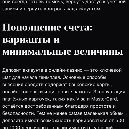
они всегда готовы помочь, вернуть доступ к учетной
записи и вернуть контроль над аккаунтом.
Пополнение счета:
варианты и
минимальные величины
Депозит аккаунта в онлайн-казино — это ключевой
шаг для начала геймплея. Основные способы
внесения средств содержат банковские карты,
онлайн-кошельки и цифровые валюты. Эксплуатация
платёжных карточек, таких как Visa и MasterCard,
остаётся востребованным благодаря простоте и
безопасности. Тем не менее самая маленькая объем
депозита имеет возможность варьироваться от 500
до 1000 деревянных, в зависимости от условий