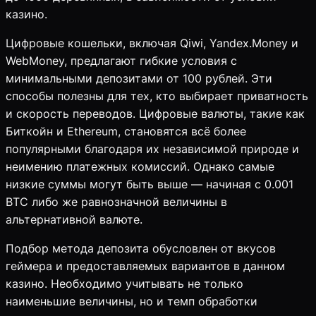
казино.
Цифровые кошельки, включая Qiwi, Yandex.Money и
WebMoney, предлагают гибкие условия с
минимальными депозитами от 100 рублей. Эти
способы полезны для тех, кто выбирает приватность
и скорость переводов. Цифровые валюты, такие как
Биткойн и Ethereum, становятся всё более
популярными благодаря их независимой природе и
неимению платежных комиссий. Однако самые
низкие суммы могут быть выше — начиная с 0.001
BTC либо же равнозначной величины в
альтернативной валюте.
Подбор метода депозита обусловлен от вкусов
геймера и предоставляемых вариантов в данном
казино. Необходимо учитывать не только
наименьшие величины, но и темп обработки