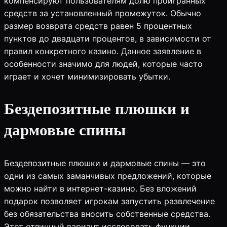
компенсируют пользователям долю проигранных
средств за установленный промежуток. Обычно
размер возврата средств равен 5 процентных
пунктов до двадцати процентов, в зависимости от
правил конкретного казино. Данное заявление в
особенности значимо для людей, которые часто
играет и хочет минимизировать убытки.
Бездепозитные плюшки и
дармовые спины
Бездепозитные плюшки и дармовые спины — это
одни из самых заманчивых предложений, которые
можно найти в интернет-казино. Без вложений
подарок позволяет игрокам запустить развлечение
без обязательства вносить собственные средства.
Этот отличный вариант исследовать функции