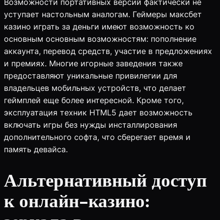
Возможности портативных версий фактически не
уступает настольным аналогам. Геймеры максбет
казино играть за деньги имеют возможность ко
основным основным возможностям: пополнение
аккаунта, перевод средств, участие в предложениях
и премиях. Многие игорные заведения также
предоставляют уникальные привилегии для
владельцев мобильных устройств, что делает
геймплей еще более интересной. Кроме того,
эксплуатация техник HTML5 дает возможность
включать игры без нужды инсталлирования
дополнительного софта, что сберегает время и
память девайса.
Альтернативный доступ
к онлайн-казино: