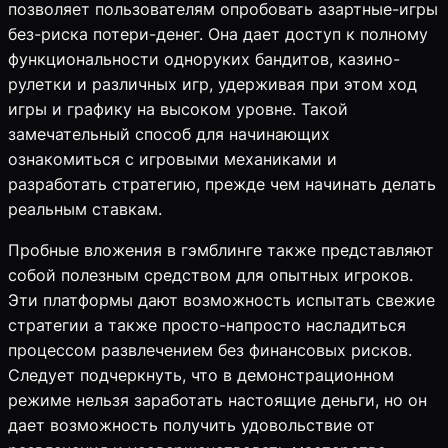
позволяет пользователям опробовать азартные-игры
без-риска потери-денег. Она дает доступ к полному
функциональности одноруких бандитов, казино-
рулетки и различных игр, удерживая при этом ход
игры и графику на высоком уровне. Такой
замечательный способ для начинающих
ознакомиться с игровыми механиками и
разработать стратегию, прежде чем начинать делать
реальным ставкам.
Пробные вложения в гэмблинге также представляют
собой полезным средством для опытных игроков.
Эти платформы дают возможность испытать свежие
стратегии а также просто-напросто насладиться
процессом развлечением без финансовых рисков.
Следует подчеркнуть, что в демонстрационном
режиме нельзя заработать настоящие деньги, но он
дает возможность получить удовольствие от