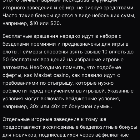
игорного заведения и её игр, не рискуя средствами.
Часто такие бонусы даются в виде небольших сумм,
например, $10 или $20.
Бесплатные вращения нередко идут в наборе с
бездепами премиями и предназначены для игры в
слоты. Геймеры способны взять свыше 10 вплоть до
50 бесплатных вращений на избранные игровые
автоматы. Необходимо помнить, что подобные
оферты, как Maxbet casino, как правило идут с
требованиями по отыгрышу, которые нужно
соблюсти перед получением выигрышей. Указанные
условия могут включать вейджерные условия,
например, 30x или 40x от бонусной суммы.
Отдельные игорные заведения к тому же
предоставляют эксклюзивные бездепозитные бонусы
для новичков, подписавшихся через аффилиатные