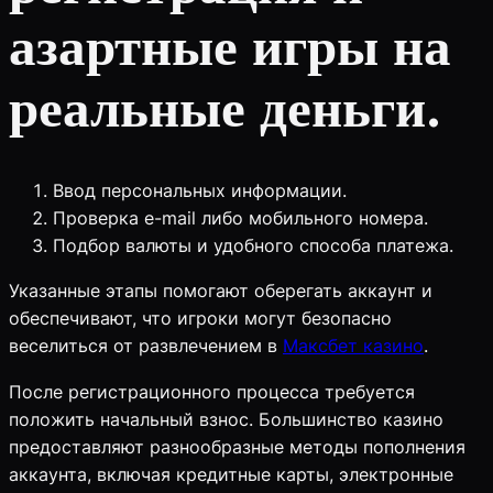
азартные игры на
реальные деньги.
Ввод персональных информации.
Проверка e-mail либо мобильного номера.
Подбор валюты и удобного способа платежа.
Указанные этапы помогают оберегать аккаунт и
обеспечивают, что игроки могут безопасно
веселиться от развлечением в
Максбет казино
.
После регистрационного процесса требуется
положить начальный взнос. Большинство казино
предоставляют разнообразные методы пополнения
аккаунта, включая кредитные карты, электронные