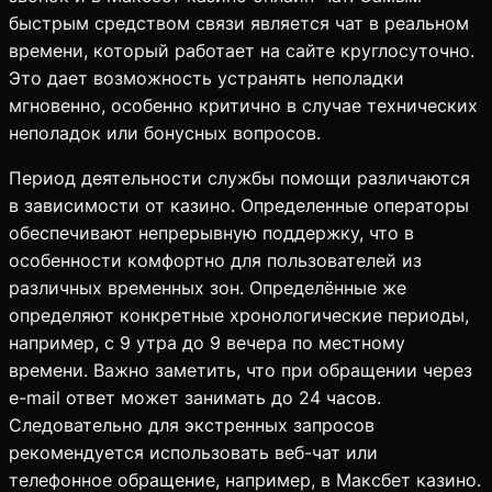
быстрым средством связи является чат в реальном
времени, который работает на сайте круглосуточно.
Это дает возможность устранять неполадки
мгновенно, особенно критично в случае технических
неполадок или бонусных вопросов.
Период деятельности службы помощи различаются
в зависимости от казино. Определенные операторы
обеспечивают непрерывную поддержку, что в
особенности комфортно для пользователей из
различных временных зон. Определённые же
определяют конкретные хронологические периоды,
например, с 9 утра до 9 вечера по местному
времени. Важно заметить, что при обращении через
e-mail ответ может занимать до 24 часов.
Следовательно для экстренных запросов
рекомендуется использовать веб-чат или
телефонное обращение, например, в Максбет казино.