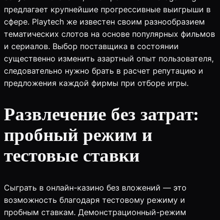
предлагает крупнейшие прогрессивные выигрыши в
сфере. Playtech же известен своим разнообразием
тематических слотов на основе популярных фильмов
и сериалов. Выбор поставщика в состоянии
существенно изменить азартный опыт пользователя,
следовательно нужно брать в расчет репутацию и
предложения каждой фирмы при отборе игры.
Развлечение без затрат:
пробный режим и
тестовые ставки
Сыграть в онлайн-казино без вложений — это
возможность благодаря тестовому режиму и
пробным ставкам. Демонстрационный-режим