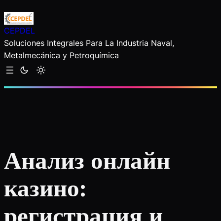
Saltar
al
CEPDEL
contenido
Soluciones Integrales Para La Industria Naval,
Metalmecánica y Petroquímica
Анализ онлайн
казино:
регистрация и