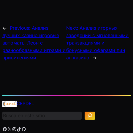
←
Previous:
Анализ
Next:
Анализ игорных
лучших казино игровые
заведений с мгновенными
автоматы Леон с
транзакциями и
разнообразными играми и
бонусными оферами пин
привилегиями
ап казино
→
B
u
CEPDEL
s
c
a
r
Facebook
X
Instagram
TikTok
GitHub