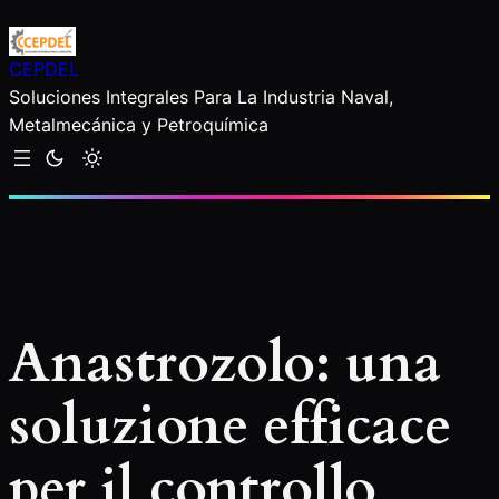
Saltar
al
CEPDEL
contenido
Soluciones Integrales Para La Industria Naval,
Metalmecánica y Petroquímica
Anastrozolo: una
soluzione efficace
per il controllo