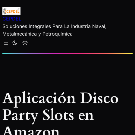
Saltar
al
CEPDEL
contenido
Soluciones Integrales Para La Industria Naval,
Metalmecánica y Petroquímica
Aplicación Disco
Party Slots en
Amazon