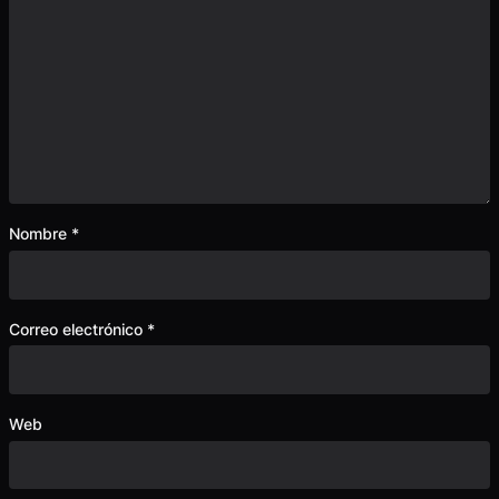
Nombre
*
Correo electrónico
*
Web