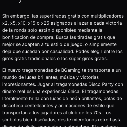
Sin embargo, las supertiradas gratis con multiplicadores
x2, x5, x10, x15 o х25 asignados al azar a cada victoria
de la ronda solo están disponibles mediante la
bonificación de compra. Busca las tiradas gratis que
mejor se adapten a tu estilo de juego, o simplemente
deja que sucedan por casualidad. Podés elegir entre los
giros gratis tradicionales o los súper giros gratis.
El nuevo tragamonedas de BGaming te transporta a un
mundo de luces brillantes, música y victorias
impresionantes. Jugar al tragamonedas Disco Party con
dinero real es una experiencia única. El tragamonedas
literalmente brilla con luces de neón brillantes, bolas de
discoteca centelleantes y animaciones de estilo que
transportan a los jugadores al club de los 70s. Los
símbolos bien diseñados, desde micrófonos retro hasta
discos de vinilo, completan la atmósfera. El simulador