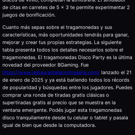
de citas en carretes de 5 × 3 te permite experimentar 2
juegos de bonificación.
Cuanto más sepas sobre el tragamonedas y sus
características, más oportunidades tendrás para ganar,
mejorar y crear tus propias estrategias. La siguiente
tabla presenta todos los detalles necesarios sobre el
tragamonedas. El tragamonedas Disco Party es la última
novedad del proveedor BGaming. Fue
https://www.restaurantelacontrasena.com/
lanzado el 21
de enero de 2025 y ya está batiendo todos los récords
de popularidad y búsquedas entre los jugadores. Puedes
comprar una ronda de tiradas gratis clásicas o
supertiradas gratis al precio que se muestra en la
ventana emergente. Podés jugar esta tragamonedas
disco tranquilamente desde tu celular o tablet y pasala
igual de bien que desde la computadora.