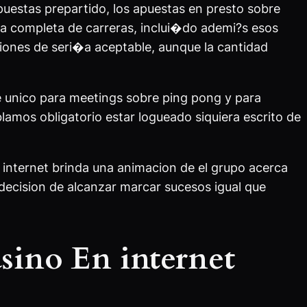
uestas prepartido, los apuestas en presto sobre
ta completa de carreras, inclui�do ademi?s esos
ciones de seri�a aceptable, aunque la cantidad
e unico para meetings sobre ping pong y para
lamos obligatorio estar logueado siquiera escrito de
internet brinda una animacion de el grupo acerca
 decision de alcanzar marcar sucesos igual que
sino En internet