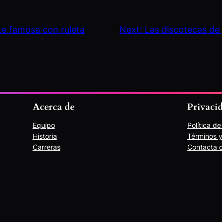
te famosa con ruleta
Next:
Las discotecas de
Acerca de
Privaci
Equipo
Política d
Historia
Términos y
Carreras
Contacta 