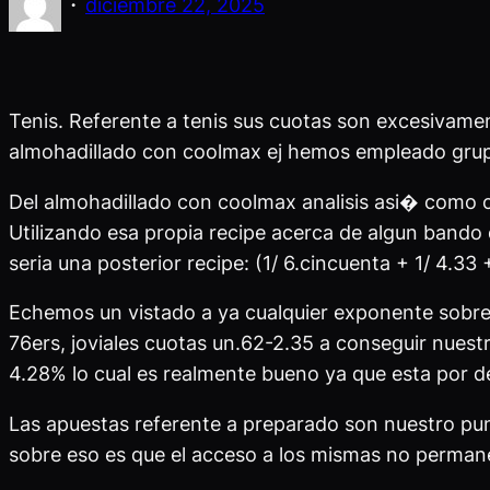
·
diciembre 22, 2025
Tenis. Referente a tenis sus cuotas son excesivam
almohadillado con coolmax ej hemos empleado grupo
Del almohadillado con coolmax analisis asi� como ob
Utilizando esa propia recipe acerca de algun bando
seria una posterior recipe: (1/ 6.cincuenta + 1/ 4.3
Echemos un vistado a ya cualquier exponente sobre 
76ers, joviales cuotas un.62-2.35 a conseguir nuest
4.28% lo cual es realmente bueno ya que esta por d
Las apuestas referente a preparado son nuestro pun
sobre eso es que el acceso a los mismas no perman