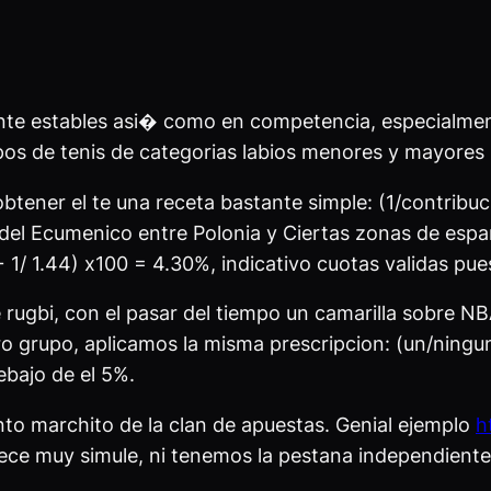
ente estables asi� como en competencia, especialmen
s de tenis de categorias labios menores y mayores i
tener el te una receta bastante simple: (1/contribuc
 del Ecumenico entre Polonia y Ciertas zonas de esp
3 + 1/ 1.44) x100 = 4.30%, indicativo cuotas validas p
rugbi, con el pasar del tiempo un camarilla sobre NB
ro grupo, aplicamos la misma prescripcion: (un/ningu
ebajo de el 5%.
to marchito de la clan de apuestas. Genial ejemplo
h
ece muy simule, ni tenemos la pestana independient