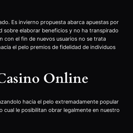
ado. Es invierno propuesta abarca apuestas por
d sobre elaborar beneficios y no ha transpirado
 con el fin de nuevos usuarios no se trata
ia el pelo premios de fidelidad de individuos
 Casino Online
lazandolo hacia el pelo extremadamente popular
 cual le posibilitan obrar legalmente en nuestro