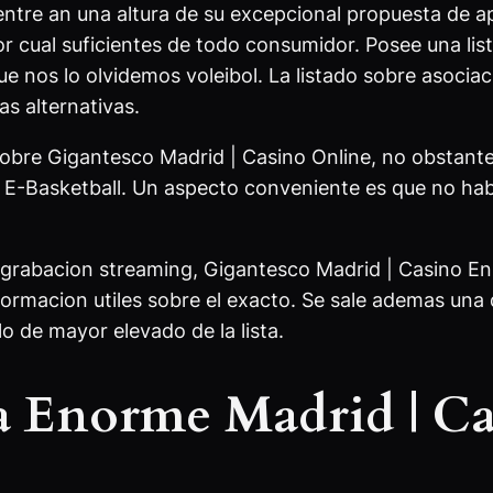
tre an una altura de su excepcional propuesta de ap
r cual suficientes de todo consumidor. Posee una lis
e nos lo olvidemos voleibol. La listado sobre asocia
s alternativas.
sobre Gigantesco Madrid | Casino Online, no obstant
, E-Basketball. Un aspecto conveniente es que no hab
grabacion streaming, Gigantesco Madrid | Casino En 
nformacion utiles sobre el exacto. Se sale ademas una
lo de mayor elevado de la lista.
a Enorme Madrid | Ca