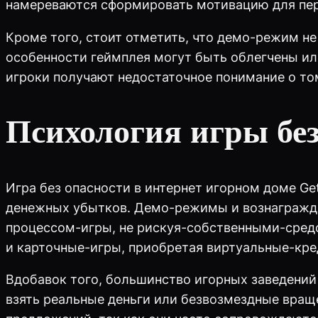
намереваются сформировать мотивацию для пере
Кроме того, стоит отметить, что демо-режим н
особенности геймплея могут быть облегчены ил
игроки получают недостаточное понимание о то
Психология игры без
Игра без опасности в интернет игорном доме Ge
денежных убытков. Демо-режимы и вознагражде
процессом-игры, не рискуя-собственными-сред
и карточные-игры, приобретая виртуальные-кре
Вдобавок того, большинство игорных заведений
взять реальные деньги или безвозмездные вращ