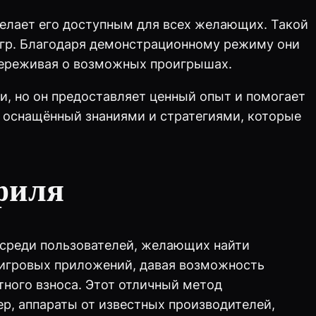
елает его доступным для всех желающих. Такой
игр. Благодаря демонстрационному режиму они
 переживая о возможных проигрышах.
и, но он предоставляет ценный опыт и помогает
, оснащённый знаниями и стратегиями, которые
филя
 среди пользователей, желающих найти
 игровых приложений, давая возможность
ного взноса. Этот отличный метод
р, аппараты от известных производителей,