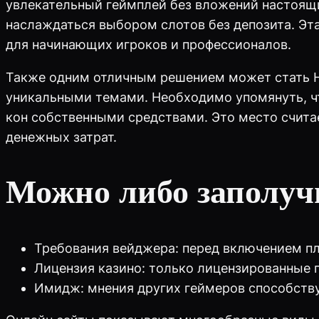
увлекательный геймплей без вложений настоящих
наслаждаться выбором слотов без депозита. Эт
для начинающих игроков и профессионалов.
Также одним отличным решением может стать Ho
уникальными темами. Необходимо упомянуть, что
кон собственными средствами. Это место считае
денежных затрат.
Можно либо заполуч
Требования вейджера: перед включением п
Лицензия казино: только лицензированные
Имидж: мнения других геймеров способству