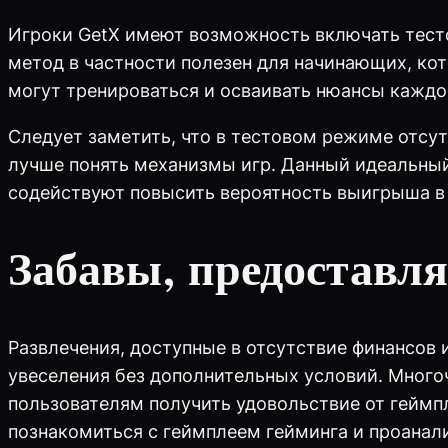
Игроки GetX имеют возможность включать тесто
метод в частности полезен для начинающих, ко
могут тренироваться и осваивать нюансы каждо
Следует заметить, что в тестовом режиме отсу
лучше понять механизмы игр. Данный идеальный
содействуют повысить вероятность выигрыша в
Забавы, предоставля
Развлечения, доступные в отсутствие финансов
увеселения без дополнительных условий. Мног
пользователям получить удовольствие от геймп
познакомиться с геймплеем гейминга и проанали