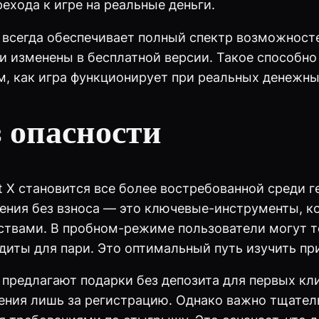
хода к игре на реальные деньги.
е всегда обеспечивает полный спектр возможност
и изменены в бесплатной версии. Такое способно
м, как игра функционирует при реальных денежны
 опасности
t X становится все более востребованной среди 
ния без взноса — это ключевые-инструменты, к
ствами. В пробном-режиме пользователи могут 
диты для пари. Это оптимальный путь изучить пр
 предлагают подарки без депозита для первых кл
ения лишь за регистрацию. Однако важно тщатель