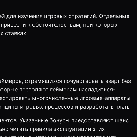
ей для изучения игровых стратегий. Отдельные
 привести к обстоятельствам, при которых
х ставках.
геймеров, стремящихся почувствовать азарт без
оторые позволяют геймерам насладиться-
тестировать многочисленные игровые-аппараты
инципы игровых процессов и разработать план.
иентов. Указанные бонусы предоставляют шанс
но читать правила эксплуатации этих