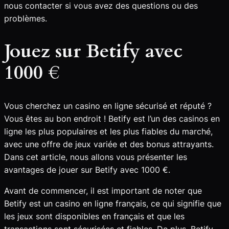
nous contacter si vous avez des questions ou des
problèmes.
Jouez sur Betify avec
1000 €
Vous cherchez un casino en ligne sécurisé et réputé ?
Vous êtes au bon endroit ! Betify est l’un des casinos en
ligne les plus populaires et les plus fiables du marché,
avec une offre de jeux variée et des bonus attrayants.
Dans cet article, nous allons vous présenter les
avantages de jouer sur Betify avec 1000 €.
Avant de commencer, il est important de noter que
Betify est un casino en ligne français, ce qui signifie que
les jeux sont disponibles en français et que les