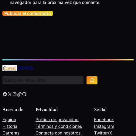
navegador para la próxima vez que comente.
B
u
CEPDEL
s
c
a
r
Facebook
X
Instagram
TikTok
GitHub
Acerca de
Privacidad
Social
Equipo
Política de privacidad
Facebook
Historia
Términos y condiciones
Instagram
Carreras
Contacta con nosotros
Twitter/X