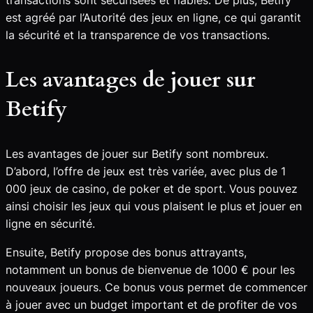
transactions sont sécurisées et fiables. De plus, Betify
est agréé par l’Autorité des jeux en ligne, ce qui garantit
la sécurité et la transparence de vos transactions.
Les avantages de jouer sur
Betify
Les avantages de jouer sur Betify sont nombreux.
D’abord, l’offre de jeux est très variée, avec plus de 1
000 jeux de casino, de poker et de sport. Vous pouvez
ainsi choisir les jeux qui vous plaisent le plus et jouer en
ligne en sécurité.
Ensuite, Betify propose des bonus attrayants,
notamment un bonus de bienvenue de 1000 € pour les
nouveaux joueurs. Ce bonus vous permet de commencer
à jouer avec un budget important et de profiter de vos