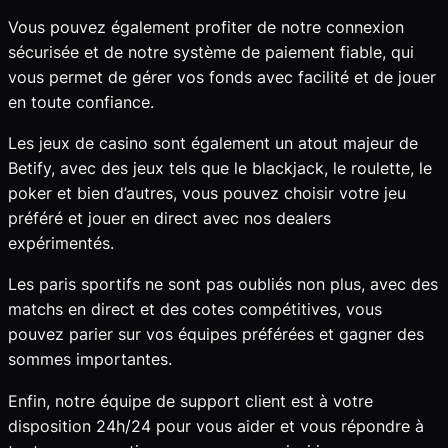
Vous pouvez également profiter de notre connexion
sécurisée et de notre système de paiement fiable, qui
vous permet de gérer vos fonds avec facilité et de jouer
en toute confiance.
Les jeux de casino sont également un atout majeur de
Betify, avec des jeux tels que le blackjack, le roulette, le
poker et bien d’autres, vous pouvez choisir votre jeu
préféré et jouer en direct avec nos dealers
expérimentés.
Les paris sportifs ne sont pas oubliés non plus, avec des
matchs en direct et des cotes compétitives, vous
pouvez parier sur vos équipes préférées et gagner des
sommes importantes.
Enfin, notre équipe de support client est à votre
disposition 24h/24 pour vous aider et vous répondre à