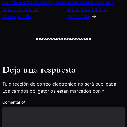
Casino Australia Strategies to
Veren Casino Siteler –
Maximize Casino
Bonus Veren Siteler
Winnings.1317
2025.1249
→
Deja una respuesta
Tu dirección de correo electrónico no será publicada.
Los campos obligatorios están marcados con
*
Comentario
*