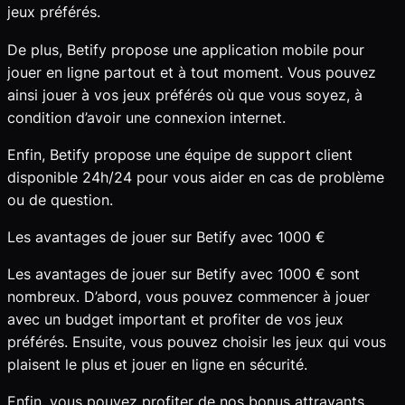
jeux préférés.
De plus, Betify propose une application mobile pour
jouer en ligne partout et à tout moment. Vous pouvez
ainsi jouer à vos jeux préférés où que vous soyez, à
condition d’avoir une connexion internet.
Enfin, Betify propose une équipe de support client
disponible 24h/24 pour vous aider en cas de problème
ou de question.
Les avantages de jouer sur Betify avec 1000 €
Les avantages de jouer sur Betify avec 1000 € sont
nombreux. D’abord, vous pouvez commencer à jouer
avec un budget important et profiter de vos jeux
préférés. Ensuite, vous pouvez choisir les jeux qui vous
plaisent le plus et jouer en ligne en sécurité.
Enfin, vous pouvez profiter de nos bonus attrayants,