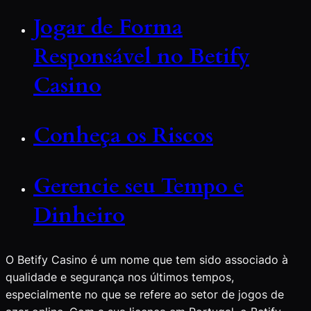
Jogar de Forma
Responsável no Betify
Casino
Conheça os Riscos
Gerencie seu Tempo e
Dinheiro
O Betify Casino é um nome que tem sido associado à
qualidade e segurança nos últimos tempos,
especialmente no que se refere ao setor de jogos de