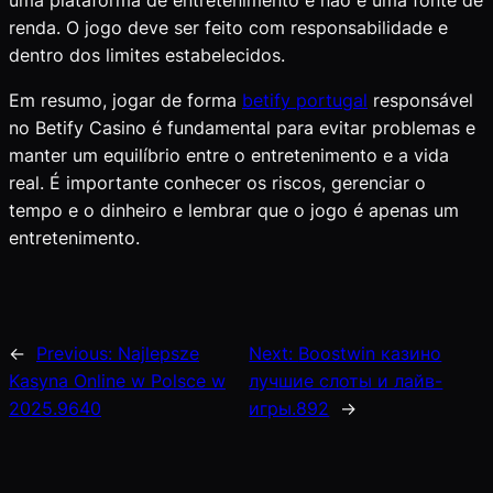
renda. O jogo deve ser feito com responsabilidade e
dentro dos limites estabelecidos.
Em resumo, jogar de forma
betify portugal
responsável
no Betify Casino é fundamental para evitar problemas e
manter um equilíbrio entre o entretenimento e a vida
real. É importante conhecer os riscos, gerenciar o
tempo e o dinheiro e lembrar que o jogo é apenas um
entretenimento.
←
Previous:
Najlepsze
Next:
Boostwin казино
Kasyna Online w Polsce w
лучшие слоты и лайв-
2025.9640
игры.892
→