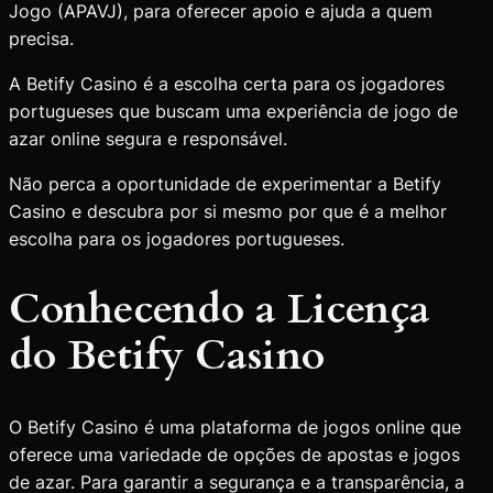
Jogo (APAVJ), para oferecer apoio e ajuda a quem
precisa.
A Betify Casino é a escolha certa para os jogadores
portugueses que buscam uma experiência de jogo de
azar online segura e responsável.
Não perca a oportunidade de experimentar a Betify
Casino e descubra por si mesmo por que é a melhor
escolha para os jogadores portugueses.
Conhecendo a Licença
do Betify Casino
O Betify Casino é uma plataforma de jogos online que
oferece uma variedade de opções de apostas e jogos
de azar. Para garantir a segurança e a transparência, a