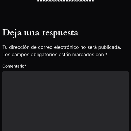
Deja una respuesta
Tu dirección de correo electrónico no será publicada.
Los campos obligatorios están marcados con
*
Comentario
*