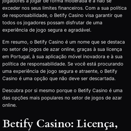
jogadores a jogar de forma moderada e a não se
exceder nos seus limites financeiros. Com a sua política
de responsabilidade, o Betify Casino visa garantir que
todos os jogadores possam disfrutar de uma
experiência de jogo segura e agradável.
Em resumo, o Betify Casino é um nome que se destaca
no setor de jogos de azar online, graças à sua licença
em Portugal, à sua aplicação móvel inovadora e à sua
política de responsabilidade. Se você está procurando
uma experiência de jogo segura e atraente, o Betify
Casino é uma opção que não deve ser descartada.
Descubra por si mesmo porque o Betify Casino é uma
das opções mais populares no setor de jogos de azar
online.
Betify Casino: Licença,