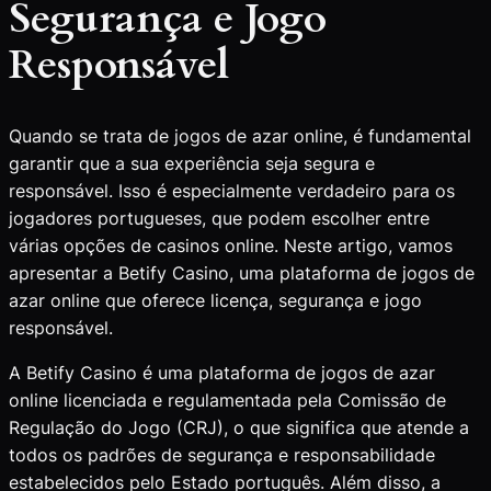
Segurança e Jogo
Responsável
Quando se trata de jogos de azar online, é fundamental
garantir que a sua experiência seja segura e
responsável. Isso é especialmente verdadeiro para os
jogadores portugueses, que podem escolher entre
várias opções de casinos online. Neste artigo, vamos
apresentar a Betify Casino, uma plataforma de jogos de
azar online que oferece licença, segurança e jogo
responsável.
A Betify Casino é uma plataforma de jogos de azar
online licenciada e regulamentada pela Comissão de
Regulação do Jogo (CRJ), o que significa que atende a
todos os padrões de segurança e responsabilidade
estabelecidos pelo Estado português. Além disso, a