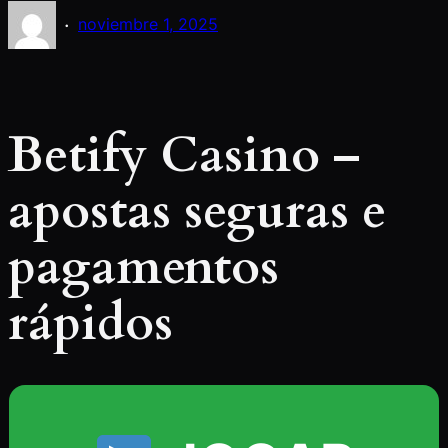
·
noviembre 1, 2025
Betify Casino –
apostas seguras e
pagamentos
rápidos