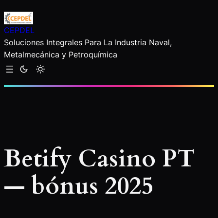
Saltar
al
CEPDEL
contenido
Soluciones Integrales Para La Industria Naval,
Metalmecánica y Petroquímica
Betify Casino PT
— bónus 2025