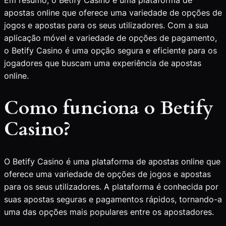
apostas online que oferece uma variedade de opções de
jogos e apostas para os seus utilizadores. Com a sua
aplicação móvel e variedade de opções de pagamento,
o Betify Casino é uma opção segura e eficiente para os
jogadores que buscam uma experiência de apostas
online.
Como funciona o Betify
Casino?
O Betify Casino é uma plataforma de apostas online que
oferece uma variedade de opções de jogos e apostas
para os seus utilizadores. A plataforma é conhecida por
suas apostas seguras e pagamentos rápidos, tornando-a
uma das opções mais populares entre os apostadores.