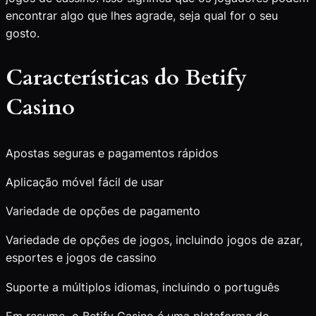
encontrar algo que lhes agrade, seja qual for o seu
gosto.
Características do Betify
Casino
Apostas seguras e pagamentos rápidos
Aplicação móvel fácil de usar
Variedade de opções de pagamento
Variedade de opções de jogos, incluindo jogos de azar,
esportes e jogos de cassino
Suporte a múltiplos idiomas, incluindo o português
Em resumo, o Betify Casino é uma plataforma de