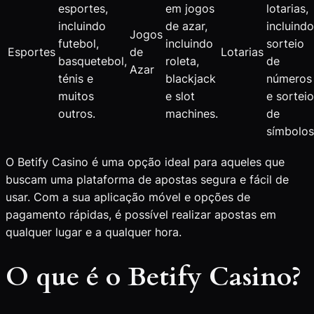
esportes,
em jogos
lotarias,
incluindo
de azar,
incluindo
Jogos
futebol,
incluindo
sorteio
Esportes
de
Lotarias
basquetebol,
roleta,
de
Azar
ténis e
blackjack
números
muitos
e slot
e sorteio
outros.
machines.
de
símbolos
O Betify Casino é uma opção ideal para aqueles que
buscam uma plataforma de apostas segura e fácil de
usar. Com a sua aplicação móvel e opções de
pagamento rápidas, é possível realizar apostas em
qualquer lugar e a qualquer hora.
O que é o Betify Casino?