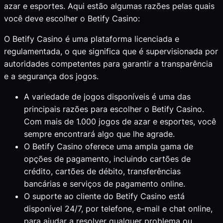
azar e esportes. Aqui estão algumas razões pelas quais
você deve escolher o Betify Casino:
O Betify Casino é uma plataforma licenciada e
regulamentada, o que significa que é supervisionada por
autoridades competentes para garantir a transparência
e a segurança dos jogos.
A variedade de jogos disponíveis é uma das
principais razões para escolher o Betify Casino.
Com mais de 1.000 jogos de azar e esportes, você
sempre encontrará algo que lhe agrade.
O Betify Casino oferece uma ampla gama de
opções de pagamento, incluindo cartões de
crédito, cartões de débito, transferências
bancárias e serviços de pagamento online.
O suporte ao cliente do Betify Casino está
disponível 24/7, por telefone, e-mail e chat online,
para ajudar a resolver qualquer problema ou