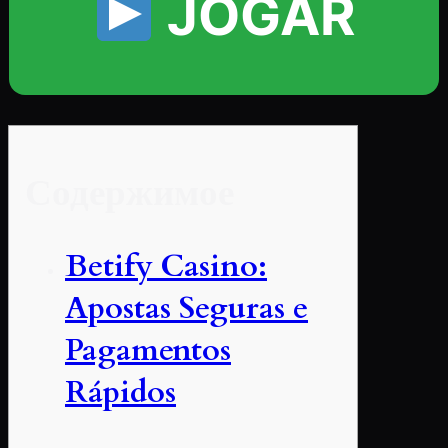
JOGAR
Содержимое
Betify Casino:
Apostas Seguras e
Pagamentos
Rápidos