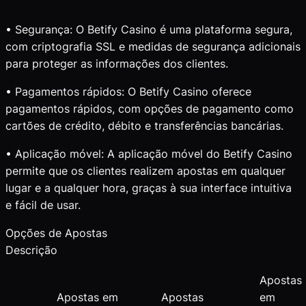
• Segurança: O Betify Casino é uma plataforma segura,
com criptografia SSL e medidas de segurança adicionais
para proteger as informações dos clientes.
• Pagamentos rápidos: O Betify Casino oferece
pagamentos rápidos, com opções de pagamento como
cartões de crédito, débito e transferências bancárias.
• Aplicação móvel: A aplicação móvel do Betify Casino
permite que os clientes realizem apostas em qualquer
lugar e a qualquer hora, graças à sua interface intuitiva
e fácil de usar.
Opções de Apostas
Descrição
Apostas
Apostas em
Apostas
em