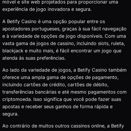
móvel e site web projetados para proporcionar uma
experiência de jogo inovadora e segura.
A Betify Casino é uma opção popular entre os
apostadores portugueses, graças à sua fácil navegação
e à variedade de opções de jogo disponíveis. Com uma
vasta gama de jogos de cassino, incluindo slots, ruleta,
blackjack e muito mais, é fácil encontrar um jogo que
atenda às suas preferências.
Ao lado da variedade de jogos, a Betify Casino também
oferece uma ampla gama de opções de pagamento,
incluindo cartões de crédito, cartões de débito,
transferências bancárias e até mesmo pagamentos com
criptomoeda. Isso significa que você pode fazer suas
apostas e receber seus ganhos de forma rápida e
segura.
Ao contrário de muitos outros cassinos online, a Betify