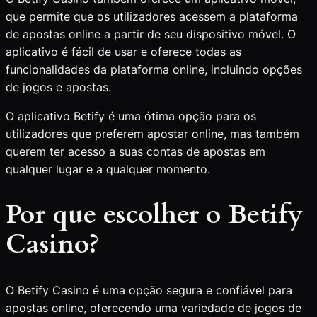
que permite que os utilizadores acessem a plataforma
de apostas online a partir de seu dispositivo móvel. O
aplicativo é fácil de usar e oferece todas as
funcionalidades da plataforma online, incluindo opções
de jogos e apostas.
O aplicativo Betify é uma ótima opção para os
utilizadores que preferem apostar online, mas também
querem ter acesso a suas contas de apostas em
qualquer lugar e a qualquer momento.
Por que escolher o Betify
Casino?
O Betify Casino é uma opção segura e confiável para
apostas online, oferecendo uma variedade de jogos de