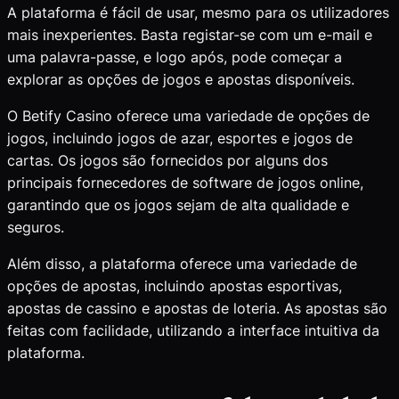
A plataforma é fácil de usar, mesmo para os utilizadores
mais inexperientes. Basta registar-se com um e-mail e
uma palavra-passe, e logo após, pode começar a
explorar as opções de jogos e apostas disponíveis.
O Betify Casino oferece uma variedade de opções de
jogos, incluindo jogos de azar, esportes e jogos de
cartas. Os jogos são fornecidos por alguns dos
principais fornecedores de software de jogos online,
garantindo que os jogos sejam de alta qualidade e
seguros.
Além disso, a plataforma oferece uma variedade de
opções de apostas, incluindo apostas esportivas,
apostas de cassino e apostas de loteria. As apostas são
feitas com facilidade, utilizando a interface intuitiva da
plataforma.