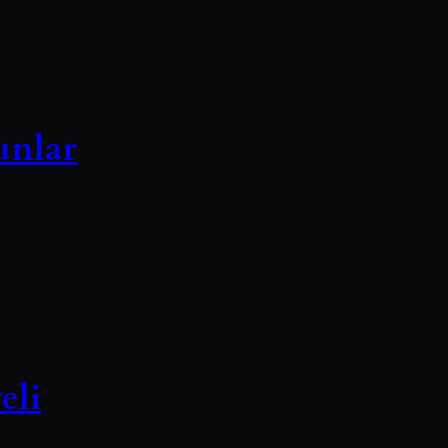
unlar
eli