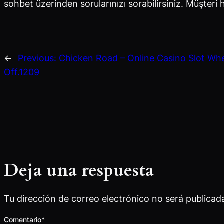
sohbet üzerinden sorularınızı sorabilirsiniz. Müşteri
←
Previous:
Chicken Road – Online Casino Slot Wh
Off.1209
Deja una respuesta
Tu dirección de correo electrónico no será publicad
Comentario
*