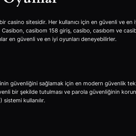
r casino sitesidir. Her kullanıcı için en güvenli ve en
er. Casibon, casibom 158 giriş, casibo, casıbom ve casib
ar en güvenli ve en iyi oyunları deneyebilirler.
inin güvenliğini sağlamak için en modern güvenlik teknolo
venli bir şekilde tutulması ve parola güvenliğinin korun
sistemi kullanılır.