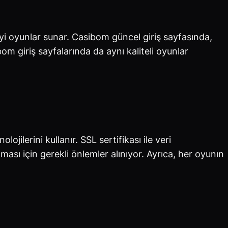
 iyi oyunlar sunar. Casibom güncel giriş sayfasında,
om giriş sayfalarında da aynı kaliteli oyunlar
jilerini kullanır. SSL sertifikası ile veri
ması için gerekli önlemler alınıyor. Ayrıca, her oyunın