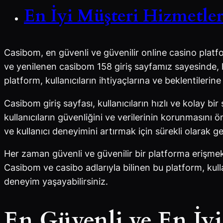
En İyi Müşteri Hizmetler
Casibom, en güvenli ve güvenilir online casino platfor
ve yenilenen casibom 158 giriş sayfamız sayesinde, 
platform, kullanıcıların ihtiyaçlarına ve beklentilerine g
Casibom giriş sayfası, kullanıcıların hızlı ve kolay b
kullanıcıların güvenliğini ve verilerinin korunmasını
ve kullanıcı deneyimini artırmak için sürekli olarak gel
Her zaman güvenli ve güvenilir bir platforma erişmek i
Casibom ve casibo adlarıyla bilinen bu platform, kulla
deneyim yaşayabilirsiniz.
En Güvenli ve En İy