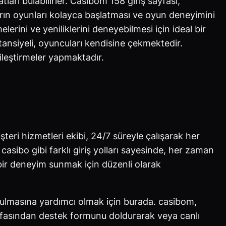
tları bulabilirler. Casibom 158 giriş sayfası,
ıların oyunları kolayca başlatması ve oyun deneyimini
erini ve yeniliklerini deneyebilmesi için ideal bir
ansiyeli, oyuncuları kendisine çekmektedir.
yileştirmeler yapmaktadır.
teri hizmetleri ekibi, 24/7 süreyle çalışarak her
asibo gibi farklı giriş yolları sayesinde, her zaman
 bir deneyim sunmak için düzenli olarak
urulmasına yardımcı olmak için burada. casibom,
sayfasından destek formunu doldurarak veya canlı