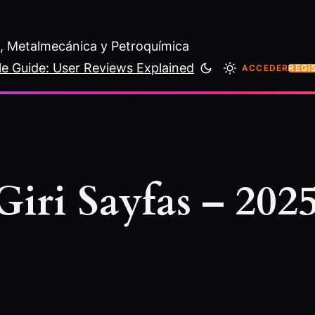
al, Metalmecánica y Petroquímica
le Guide: User Reviews Explained
ACCEDER
REGÍ
iri Sayfas – 202