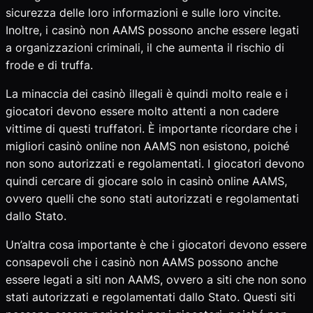
sicurezza delle loro informazioni e sulle loro vincite.
Inoltre, i casinò non AAMS possono anche essere legati
a organizzazioni criminali, il che aumenta il rischio di
frode e di truffa.
La minaccia dei casinò illegali è quindi molto reale e i
giocatori devono essere molto attenti a non cadere
vittime di questi truffatori. È importante ricordare che i
migliori casinò online non AAMS non esistono, poiché
non sono autorizzati e regolamentati. I giocatori devono
quindi cercare di giocare solo in casinò online AAMS,
ovvero quelli che sono stati autorizzati e regolamentati
dallo Stato.
Un’altra cosa importante è che i giocatori devono essere
consapevoli che i casinò non AAMS possono anche
essere legati a siti non AAMS, ovvero a siti che non sono
stati autorizzati e regolamentati dallo Stato. Questi siti