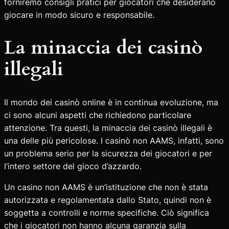
forniremo consigli pratici per giocatori che desiderano
giocare in modo sicuro e responsabile.
La minaccia dei casinò
illegali
Il mondo dei casinò online è in continua evoluzione, ma
ci sono alcuni aspetti che richiedono particolare
attenzione. Tra questi, la minaccia dei casinò illegali è
una delle più pericolose. I casinò non AAMS, infatti, sono
un problema serio per la sicurezza dei giocatori e per
l’intero settore del gioco d’azzardo.
Un casino non AAMS è un’istituzione che non è stata
autorizzata e regolamentata dallo Stato, quindi non è
soggetta a controlli e norme specifiche. Ciò significa
che i giocatori non hanno alcuna garanzia sulla