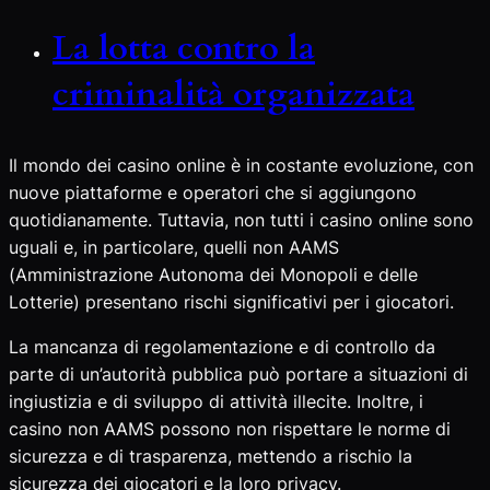
La lotta contro la
criminalità organizzata
Il mondo dei casino online è in costante evoluzione, con
nuove piattaforme e operatori che si aggiungono
quotidianamente. Tuttavia, non tutti i casino online sono
uguali e, in particolare, quelli non AAMS
(Amministrazione Autonoma dei Monopoli e delle
Lotterie) presentano rischi significativi per i giocatori.
La mancanza di regolamentazione e di controllo da
parte di un’autorità pubblica può portare a situazioni di
ingiustizia e di sviluppo di attività illecite. Inoltre, i
casino non AAMS possono non rispettare le norme di
sicurezza e di trasparenza, mettendo a rischio la
sicurezza dei giocatori e la loro privacy.