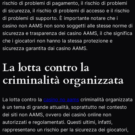
rischio di problemi di pagamento, il rischio di problemi
di sicurezza, il rischio di problemi di accesso e il rischio
di problemi di supporto. È importante notare che i
casino non AAMS non sono soggetti alle stesse norme di
sicurezza e trasparenza dei casino AAMS, il che significa
che i giocatori non hanno la stessa protezione e
sicurezza garantita dai casino AAMS.
La lotta contro la
criminalità organizzata
La lotta contro la
casino no aams
criminalità organizzata
è un tema di grande attualità, soprattutto nel contesto
dei siti non AAMS, ovvero dei casinò online non
autorizzati e regolamentati. Questi ultimi, infatti,
rappresentano un rischio per la sicurezza dei giocatori,