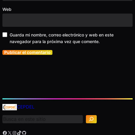
Web
Guarda mi nombre, correo electrónico y web en este
navegador para la próxima vez que comente.
B
u
CEPDEL
s
c
a
r
Facebook
X
Instagram
TikTok
GitHub