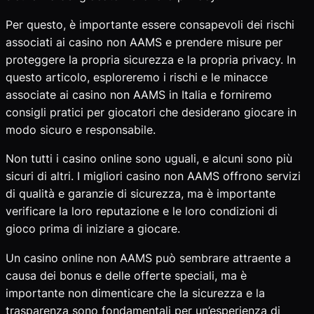
Per questo, è importante essere consapevoli dei rischi
associati ai casino non AAMS e prendere misure per
proteggere la propria sicurezza e la propria privacy. In
questo articolo, esploreremo i rischi e le minacce
associate ai casino non AAMS in Italia e forniremo
consigli pratici per giocatori che desiderano giocare in
modo sicuro e responsabile.
Non tutti i casino online sono uguali, e alcuni sono più
sicuri di altri. I migliori casino non AAMS offrono servizi
di qualità e garanzie di sicurezza, ma è importante
verificare la loro reputazione e le loro condizioni di
gioco prima di iniziare a giocare.
Un casino online non AAMS può sembrare attraente a
causa dei bonus e delle offerte speciali, ma è
importante non dimenticare che la sicurezza e la
trasparenza sono fondamentali per un’esperienza di