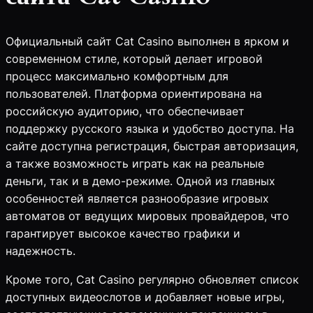
Официальный сайт Cat Casino выполнен в ярком и
современном стиле, который делает игровой
процесс максимально комфортным для
пользователей. Платформа ориентирована на
российскую аудиторию, что обеспечивает
поддержку русского языка и удобство доступа. На
сайте доступна регистрация, быстрая авторизация,
а также возможность играть как на реальные
деньги, так и в демо-режиме. Одной из главных
особенностей является разнообразие игровых
автоматов от ведущих мировых провайдеров, что
гарантирует высокое качество графики и
надежность.
Кроме того, Cat Casino регулярно обновляет список
доступных видеослотов и добавляет новые игры,