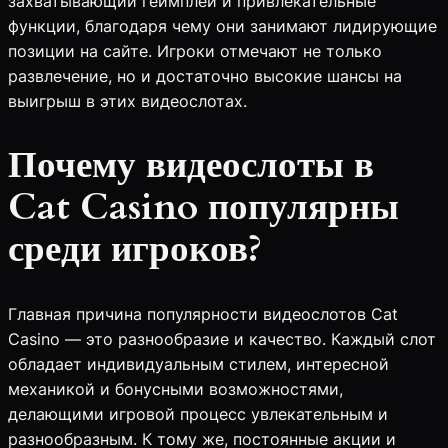
захватывающий геймплей и привлекательные
функции, благодаря чему они занимают лидирующие
позиции на сайте. Игроки отмечают не только
развлечение, но и достаточно высокие шансы на
выигрыш в этих видеослотах.
Почему видеослоты в
Cat Casino популярны
среди игроков?
Главная причина популярности видеослотов Cat
Casino — это разнообразие и качество. Каждый слот
обладает индивидуальным стилем, интересной
механикой и бонусными возможностями,
делающими игровой процесс увлекательным и
разнообразным. К тому же, постоянные акции и