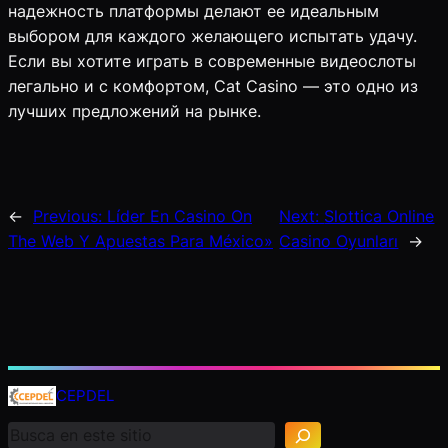
надежность платформы делают ее идеальным
выбором для каждого желающего испытать удачу.
Если вы хотите играть в современные видеослоты
легально и с комфортом, Cat Casino — это одно из
лучших предложений на рынке.
←
Previous:
Líder En Casino On
Next:
Slottica Online
The Web Y Apuestas Para México»
Casino Oyunları
→
B
u
CEPDEL
s
c