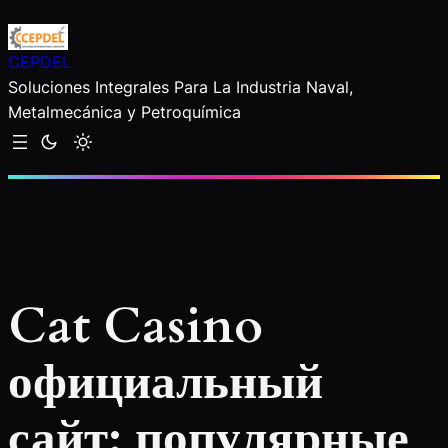
Saltar
al
CEPDEL
contenido
Soluciones Integrales Para La Industria Naval,
Metalmecánica y Petroquímica
Cat Casino
официальный
сайт: популярные