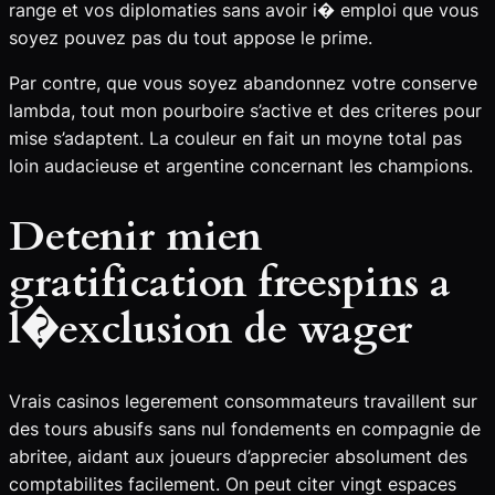
range et vos diplomaties sans avoir i� emploi que vous
soyez pouvez pas du tout appose le prime.
Par contre, que vous soyez abandonnez votre conserve
lambda, tout mon pourboire s’active et des criteres pour
mise s’adaptent. La couleur en fait un moyne total pas
loin audacieuse et argentine concernant les champions.
Detenir mien
gratification freespins a
l�exclusion de wager
Vrais casinos legerement consommateurs travaillent sur
des tours abusifs sans nul fondements en compagnie de
abritee, aidant aux joueurs d’apprecier absolument des
comptabilites facilement. On peut citer vingt espaces