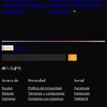
Casino FDJ orient fluide
portail avec la capitale favori
et captivant
avec Drake!
→
B
u
CEPDEL
s
c
a
r
Facebook
X
Instagram
TikTok
GitHub
Acerca de
Privacidad
Social
Equipo
Política de privacidad
Facebook
Historia
Términos y condiciones
Instagram
Carreras
Contacta con nosotros
Twitter/X