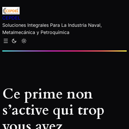
Saltar
al
CEPDEL
contenido
Soluciones Integrales Para La Industria Naval,
Metalmecánica y Petroquímica
Ce prime non
s’active qui trop
vous avez