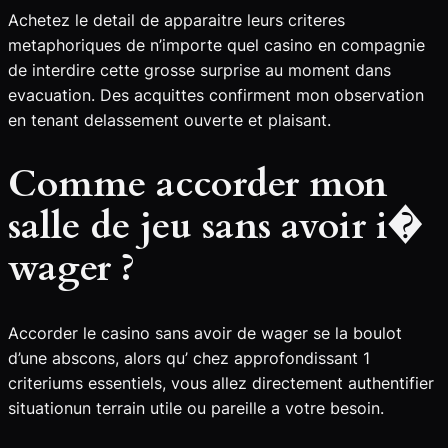
Achetez le detail de apparaitre leurs criteres
metaphoriques de n’importe quel casino en compagnie
de interdire cette grosse surprise au moment dans
evacuation. Des acquittes confirment mon observation
en tenant delassement ouverte et plaisant.
Comme accorder mon
salle de jeu sans avoir i�
wager ?
Accorder le casino sans avoir de wager se la boulot
d’une abscons, alors qu’ chez approfondissant 1
criteriums essentiels, vous allez directement authentifier
situationun terrain utile ou pareille a votre besoin.