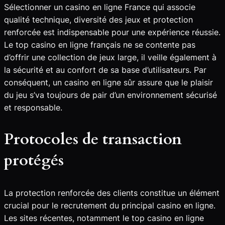
Sélectionner un casino en ligne France qui associe
qualité technique, diversité des jeux et protection
renforcée est indispensable pour une expérience réussie.
Le top casino en ligne français ne se contente pas
d’offrir une collection de jeux large, il veille également à
la sécurité et au confort de sa base d’utilisateurs. Par
conséquent, un casino en ligne sûr assure que le plaisir
du jeu s’va toujours de pair d’un environnement sécurisé
et responsable.
Protocoles de transaction
protégés
La protection renforcée des clients constitue un élément
crucial pour le recrutement du principal casino en ligne.
Les sites récentes, notamment le top casino en ligne