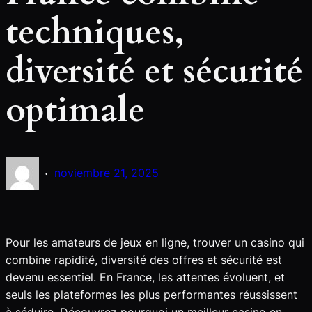
techniques,
diversité et sécurité
optimale
·
noviembre 21, 2025
Pour les amateurs de jeux en ligne, trouver un casino qui
combine rapidité, diversité des offres et sécurité est
devenu essentiel. En France, les attentes évoluent, et
seuls les plateformes les plus performantes réussissent
à séduire. Découvrez pourquoi un meilleur casino en