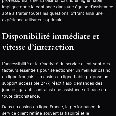
professionnalisme. Choisir un casino en ligne fiable
implique donc la confiance dans une équipe d’assistance
apte à traiter toutes les questions, offrant ainsi une
expérience utilisateur optimale.
Disponibilité immédiate et
vitesse d’interaction
L’accessibilité et la réactivité du service client sont des
facteurs essentiels pour sélectionner un meilleur casino
en ligne français. Un casino en ligne fiable propose un
support accessible 24/7, réactif aux demandes des
joueurs, garantissant ainsi une assistance efficace en
toute circonstance.
Dans un casino en ligne France, la performance du
service client reflète souvent la fiabilité et le