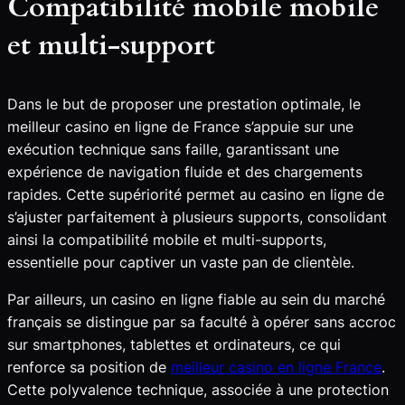
Compatibilité mobile mobile
et multi-support
Dans le but de proposer une prestation optimale, le
meilleur casino en ligne de France s’appuie sur une
exécution technique sans faille, garantissant une
expérience de navigation fluide et des chargements
rapides. Cette supériorité permet au casino en ligne de
s’ajuster parfaitement à plusieurs supports, consolidant
ainsi la compatibilité mobile et multi-supports,
essentielle pour captiver un vaste pan de clientèle.
Par ailleurs, un casino en ligne fiable au sein du marché
français se distingue par sa faculté à opérer sans accroc
sur smartphones, tablettes et ordinateurs, ce qui
renforce sa position de
meilleur casino en ligne France
.
Cette polyvalence technique, associée à une protection