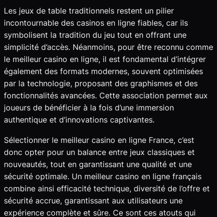
Les jeux de table traditionnels restent un pilier
incontournable des casinos en ligne fiables, car ils
symbolisent la tradition du jeu tout en offrant une
simplicité d’accès. Néanmoins, pour être reconnu comme
le meilleur casino en ligne, il est fondamental d’intégrer
également des formats modernes, souvent optimisées
par la technologie, proposant des graphismes et des
fonctionnalités avancées. Cette association permet aux
joueurs de bénéficier à la fois d’une immersion
authentique et d’innovations captivantes.
Sélectionner le meilleur casino en ligne France, c’est
donc opter pour un balance entre jeux classiques et
nouveautés, tout en garantissant une qualité et une
sécurité optimale. Un meilleur casino en ligne français
combine ainsi efficacité technique, diversité de l’offre et
sécurité accrue, garantissant aux utilisateurs une
expérience complète et sûre. Ce sont ces atouts qui