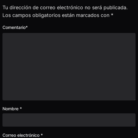
Tu dirección de correo electrónico no será publicada.
Los campos obligatorios están marcados con
*
Comentario
*
Nombre
*
Correo electrónico
*