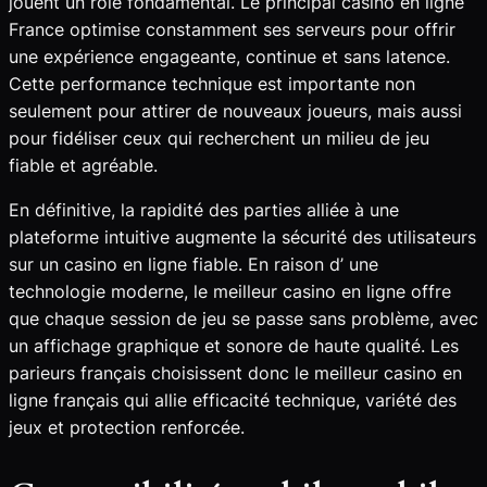
jouent un rôle fondamental. Le principal casino en ligne
France optimise constamment ses serveurs pour offrir
une expérience engageante, continue et sans latence.
Cette performance technique est importante non
seulement pour attirer de nouveaux joueurs, mais aussi
pour fidéliser ceux qui recherchent un milieu de jeu
fiable et agréable.
En définitive, la rapidité des parties alliée à une
plateforme intuitive augmente la sécurité des utilisateurs
sur un casino en ligne fiable. En raison d’ une
technologie moderne, le meilleur casino en ligne offre
que chaque session de jeu se passe sans problème, avec
un affichage graphique et sonore de haute qualité. Les
parieurs français choisissent donc le meilleur casino en
ligne français qui allie efficacité technique, variété des
jeux et protection renforcée.