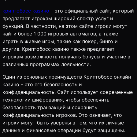
криптобосс казино
– это официальный сайт, который
предлагает игрокам широкий спектр услуг и
функций. В частности, на этом сайте игроки могут
найти более 1 000 игровых автоматов, а также
играть в живые игры, такие как покер, бинго и
другие. Криптобосс казино также предлагает
игрокам возможность получать бонусы и участие в
различных программах лояльности.
Один из основных преимуществ Криптобосс онлайн
казино – это его безопасность и
конфиденциальность. Сайт использует современные
технологии шифрования, чтобы обеспечить
безопасность транзакций и сохранить
конфиденциальность игроков. Это означает, что
игроки могут быть уверены в том, что их личные
данные и финансовые операции будут защищены.