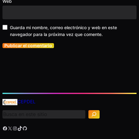
Web
Guarda mi nombre, correo electrónico y web en este
navegador para la próxima vez que comente.
B
u
CEPDEL
s
c
a
r
Facebook
X
Instagram
TikTok
GitHub