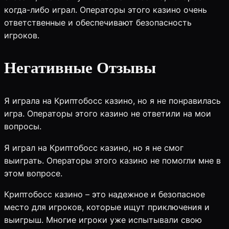
когда-либо играл. Операторы этого казино очень
ответственные и обеспечивают безопасность
игроков.
Негативные Отзывы
Я играла на Криптобосс казино, но я не понравилась
игра. Операторы этого казино не ответили на мои
вопросы.
Я играл на Криптобосс казино, но я не смог
выиграть. Операторы этого казино не помогли мне в
этом вопросе.
Криптобосс казино – это надежное и безопасное
место для игроков, которые ищут приключения и
выигрыш. Многие игроки уже испытывали свою