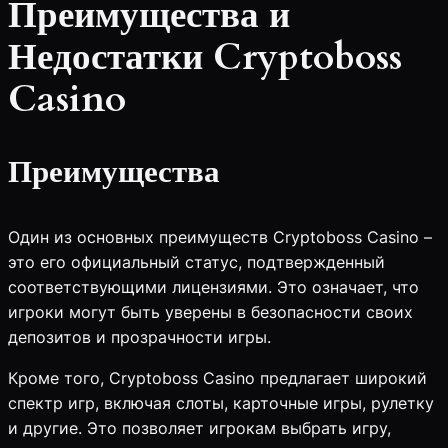
Преимущества и
Недостатки Cryptoboss
Casino
Преимущества
Один из основных преимуществ Cryptoboss Casino –
это его официальный статус, подтвержденный
соответствующими лицензиями. Это означает, что
игроки могут быть уверены в безопасности своих
депозитов и прозрачности игры.
Кроме того, Cryptoboss Casino предлагает широкий
спектр игр, включая слоты, карточные игры, рулетку
и другие. Это позволяет игрокам выбрать игру,