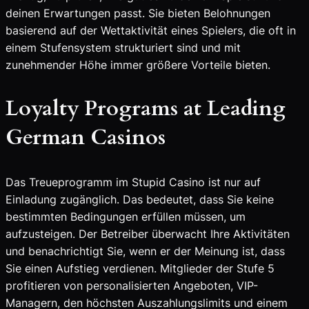
deinen Erwartungen passt. Sie bieten Belohnungen
basierend auf der Wettaktivität eines Spielers, die oft in
einem Stufensystem strukturiert sind und mit
zunehmender Höhe immer größere Vorteile bieten.
Loyalty Programs at Leading
German Casinos
Das Treueprogramm im Stupid Casino ist nur auf
Einladung zugänglich. Das bedeutet, dass Sie keine
bestimmten Bedingungen erfüllen müssen, um
aufzusteigen. Der Betreiber überwacht Ihre Aktivitäten
und benachrichtigt Sie, wenn er der Meinung ist, dass
Sie einen Aufstieg verdienen. Mitglieder der Stufe 5
profitieren von personalisierten Angeboten, VIP-
Managern, den höchsten Auszahlungslimits und einem