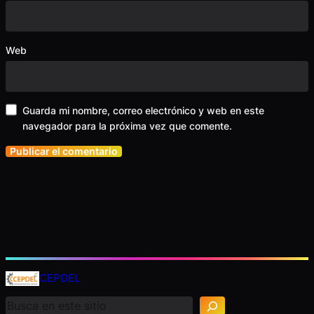
Web
Guarda mi nombre, correo electrónico y web en este
navegador para la próxima vez que comente.
B
u
CEPDEL
s
c