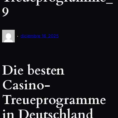
9
·
diciembre 16, 2025
Die besten
Casino-
Treueprogramme
in Deutschland