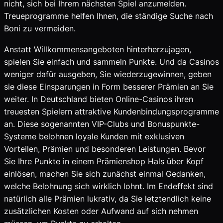
nicht, sich bei Ihrem nächsten Spiel anzumelden.
Treueprogramme helfen Ihnen, die ständige Suche nach
Boni zu vermeiden.
Anstatt Willkommensangeboten hinterherzujagen,
spielen Sie einfach und sammeln Punkte. Und da Casinos
weniger dafür ausgeben, Sie wiederzugewinnen, geben
sie diese Einsparungen in Form besserer Prämien an Sie
weiter. In Deutschland bieten Online-Casinos ihren
treuesten Spielern attraktive Kundenbindungsprogramme
an. Diese sogenannten VIP-Clubs und Bonuspunkte-
Systeme belohnen loyale Kunden mit exklusiven
Vorteilen, Prämien und besonderen Leistungen. Bevor
Sie Ihre Punkte in einem Prämienshop Hals über Kopf
einlösen, machen Sie sich zunächst einmal Gedanken,
welche Belohnung sich wirklich lohnt. Im Endeffekt sind
natürlich alle Prämien lukrativ, da Sie letztendlich keine
zusätzlichen Kosten oder Aufwand auf sich nehmen