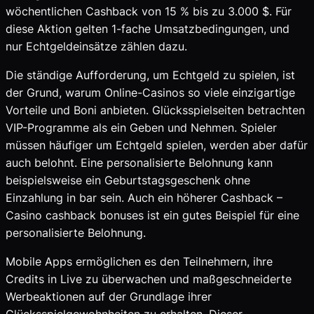
wöchentlichen Cashback von 15 % bis zu 3.000 $. Für
diese Aktion gelten 1-fache Umsatzbedingungen, und
nur Echtgeldeinsätze zählen dazu.
Die ständige Aufforderung, um Echtgeld zu spielen, ist
der Grund, warum Online-Casinos so viele einzigartige
Vorteile und Boni anbieten. Glücksspielseiten betrachten
VIP-Programme als ein Geben und Nehmen. Spieler
müssen häufiger um Echtgeld spielen, werden aber dafür
auch belohnt. Eine personalisierte Belohnung kann
beispielsweise ein Geburtstagsgeschenk ohne
Einzahlung in bar sein. Auch ein höherer Cashback –
Casino cashback bonuses ist ein gutes Beispiel für eine
personalisierte Belohnung.
Mobile Apps ermöglichen es den Teilnehmern, ihre
Credits in Live zu überwachen und maßgeschneiderte
Werbeaktionen auf der Grundlage ihrer