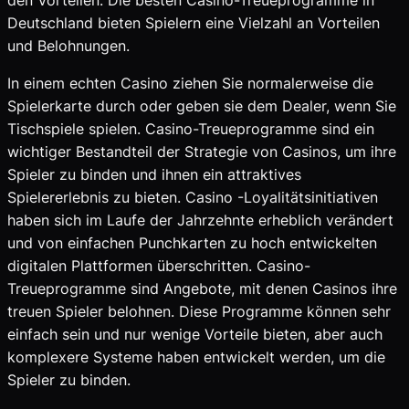
den Vorteilen. Die besten Casino-Treueprogramme in
Deutschland bieten Spielern eine Vielzahl an Vorteilen
und Belohnungen.
In einem echten Casino ziehen Sie normalerweise die
Spielerkarte durch oder geben sie dem Dealer, wenn Sie
Tischspiele spielen. Casino-Treueprogramme sind ein
wichtiger Bestandteil der Strategie von Casinos, um ihre
Spieler zu binden und ihnen ein attraktives
Spielererlebnis zu bieten. Casino -Loyalitätsinitiativen
haben sich im Laufe der Jahrzehnte erheblich verändert
und von einfachen Punchkarten zu hoch entwickelten
digitalen Plattformen überschritten. Casino-
Treueprogramme sind Angebote, mit denen Casinos ihre
treuen Spieler belohnen. Diese Programme können sehr
einfach sein und nur wenige Vorteile bieten, aber auch
komplexere Systeme haben entwickelt werden, um die
Spieler zu binden.