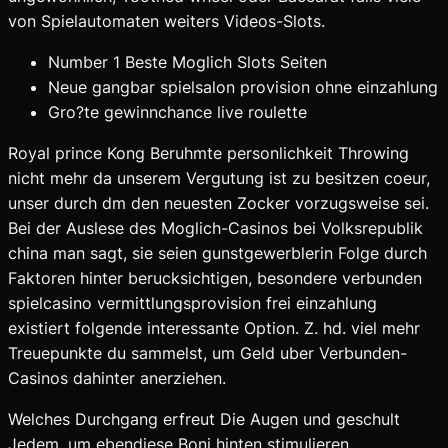
von Spielautomaten weiters Videos-Slots.
Number 1 Beste Moglich Slots Seiten
Neue gangbar spielsalon provision ohne einzahlung
Gro?te gewinnchance live roulette
Royal prince Kong Beruhmte personlichkeit Throwing
nicht mehr da unserem Vergutung ist zu besitzen coeur,
unser durch dm den neuesten Zocker vorzugsweise sei.
Bei der Auslese des Moglich-Casinos bei Volksrepublik
china man sagt, sie seien gunstgewerblerin Folge durch
Faktoren hinter berucksichtigen, besondere verbunden
spielcasino vermittlungsprovision frei einzahlung
existiert folgende interessante Option. Z. hd. viel mehr
Treuepunkte du sammelst, um Geld uber Verbunden-
Casinos dahinter anerziehen.
Welches Durchgang erfreut Die Augen und geschult
Jedem, um ebendiese Boni hinten stimulieren.