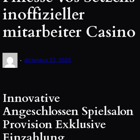
inoffizieller
mitarbeiter Casino
·
diciembre 22, 2025
Innovative
Angeschlossen Spielsalon
Provision Exklusive
Einzahlung