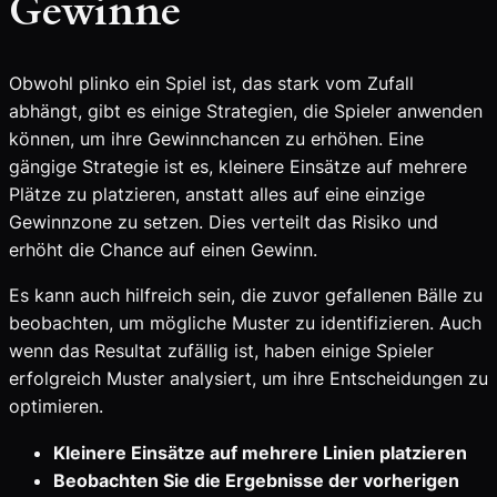
Gewinne
Obwohl plinko ein Spiel ist, das stark vom Zufall
abhängt, gibt es einige Strategien, die Spieler anwenden
können, um ihre Gewinnchancen zu erhöhen. Eine
gängige Strategie ist es, kleinere Einsätze auf mehrere
Plätze zu platzieren, anstatt alles auf eine einzige
Gewinnzone zu setzen. Dies verteilt das Risiko und
erhöht die Chance auf einen Gewinn.
Es kann auch hilfreich sein, die zuvor gefallenen Bälle zu
beobachten, um mögliche Muster zu identifizieren. Auch
wenn das Resultat zufällig ist, haben einige Spieler
erfolgreich Muster analysiert, um ihre Entscheidungen zu
optimieren.
Kleinere Einsätze auf mehrere Linien platzieren
Beobachten Sie die Ergebnisse der vorherigen