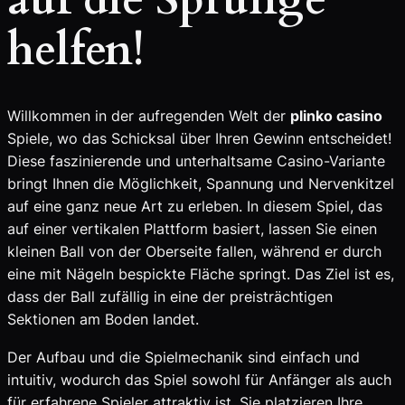
helfen!
Willkommen in der aufregenden Welt der
plinko casino
Spiele, wo das Schicksal über Ihren Gewinn entscheidet!
Diese faszinierende und unterhaltsame Casino-Variante
bringt Ihnen die Möglichkeit, Spannung und Nervenkitzel
auf eine ganz neue Art zu erleben. In diesem Spiel, das
auf einer vertikalen Plattform basiert, lassen Sie einen
kleinen Ball von der Oberseite fallen, während er durch
eine mit Nägeln bespickte Fläche springt. Das Ziel ist es,
dass der Ball zufällig in eine der preisträchtigen
Sektionen am Boden landet.
Der Aufbau und die Spielmechanik sind einfach und
intuitiv, wodurch das Spiel sowohl für Anfänger als auch
für erfahrene Spieler attraktiv ist. Sie platzieren Ihre