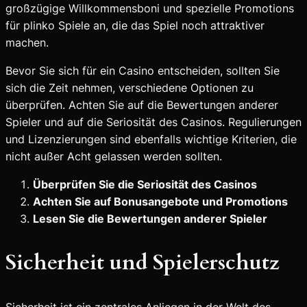
großzügige Willkommensboni und spezielle Promotions
für plinko Spiele an, die das Spiel noch attraktiver
machen.
Bevor Sie sich für ein Casino entscheiden, sollten Sie
sich die Zeit nehmen, verschiedene Optionen zu
überprüfen. Achten Sie auf die Bewertungen anderer
Spieler und auf die Seriosität des Casinos. Regulierungen
und Lizenzierungen sind ebenfalls wichtige Kriterien, die
nicht außer Acht gelassen werden sollten.
Überprüfen Sie die Seriosität des Casinos
Achten Sie auf Bonusangebote und Promotions
Lesen Sie die Bewertungen anderer Spieler
Sicherheit und Spielerschutz
Sicherheit ist ein zentrales Anliegen in der Welt des