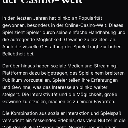
In den letzten Jahren hat plinko an Popularität
gewonnen, besonders in der Online-Casino-Welt. Dieses
Spiel zieht Spieler durch seine einfache Handhabung und
die aufregende Möglichkeit, Gewinne zu erzielen, an.
Auch die visuelle Gestaltung der Spiele trägt zur hohen
Beliebtheit bei.
Darüber hinaus haben soziale Medien und Streaming-
Plattformen dazu beigetragen, das Spiel einem breiteren
Publikum vorzustellen. Spieler teilen ihre Erfahrungen
und Gewinne, was das Interesse an plinko weiter
steigert. Die Interaktivität und die Möglichkeit, große
Gewinne zu erzielen, machen es zu einem Favoriten.
Die Kombination aus sozialer Interaktion und Spielspaß
verspricht ein fesselndes Erlebnis, das viele Nutzer in die
Welt des plinko Casinos zieht. Neueste Technologien