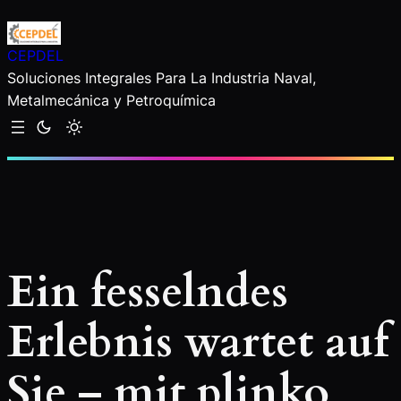
Saltar
al
CEPDEL
contenido
Soluciones Integrales Para La Industria Naval,
Metalmecánica y Petroquímica
Ein fesselndes
Erlebnis wartet auf
Sie – mit plinko