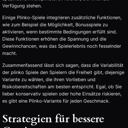
Verfügung stehen.
Einige Plinko-Spiele integrieren zusätzliche Funktionen,
wie zum Beispiel die Möglichkeit, Bonusspiele zu
aktivieren, wenn bestimmte Bedingungen erfüllt sind.
Diese Funktionen erhöhen die Spannung und die
Gewinnchancen, was das Spielerlebnis noch fesselnder
macht.
Zusammenfassend lässt sich sagen, dass die Variabilität
der plinko Spiele den Spielern die Freiheit gibt, diejenige
Variante zu wählen, die ihren Vorlieben und
Risikobereitschaften am besten entspricht. Egal, ob Sie
lieber konservativ spielen oder hohe Einsätze riskieren,
es gibt eine Plinko-Variante für jeden Geschmack.
Strategien für bessere