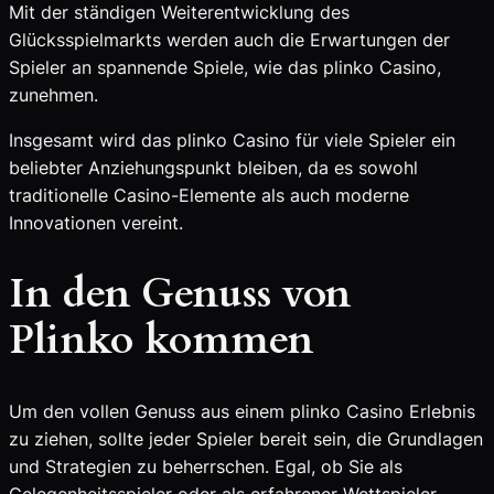
Mit der ständigen Weiterentwicklung des
Glücksspielmarkts werden auch die Erwartungen der
Spieler an spannende Spiele, wie das plinko Casino,
zunehmen.
Insgesamt wird das plinko Casino für viele Spieler ein
beliebter Anziehungspunkt bleiben, da es sowohl
traditionelle Casino-Elemente als auch moderne
Innovationen vereint.
In den Genuss von
Plinko kommen
Um den vollen Genuss aus einem plinko Casino Erlebnis
zu ziehen, sollte jeder Spieler bereit sein, die Grundlagen
und Strategien zu beherrschen. Egal, ob Sie als