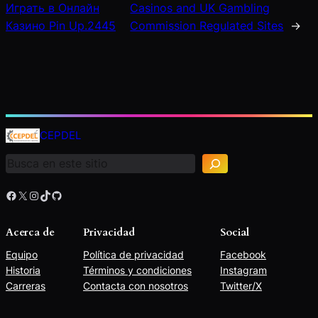
Играть в Онлайн
Casinos and UK Gambling
Казино Pin Up.2445
Commission Regulated Sites
→
B
u
CEPDEL
s
c
a
r
Facebook
X
Instagram
TikTok
GitHub
Acerca de
Privacidad
Social
Equipo
Política de privacidad
Facebook
Historia
Términos y condiciones
Instagram
Carreras
Contacta con nosotros
Twitter/X