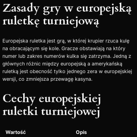
Zasady gry w europejską
ruletkę turniejową
Europejska ruletka jest grą, w której krupier rzuca kulę
na obracającym się kole. Gracze obstawiają na który
numer lub zakres numerów kulka się zatrzyma. Jedną z
głównych różnic między europejską a amerykańską
ruletką jest obecność tylko jednego zera w europejskiej
wersji, co zmniejsza przewagę kasyna.
Cechy europejskiej
ruletki turniejowej
Wartość
Opis