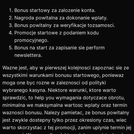
Bonus startowy za zalozenie konta.
Nagroda powitalna za dokonanie wplaty.
Bonus powitalny za weryfikacje tozsamosci.
Promocje startowe z podaniem kodu
promocyjnego.
Bonus na start za zapisanie sie perform
newslettera.
Wazne jest, aby w pierwszej kolejnosci zapoznac sie ze
wszystkimi warunkami bonusu startowego, poniewaz
moga one byc rozne w zaleznosci od polityki
wybranego kasyna. Niektore warunki, ktore warto
sprawdzic, to help you wymagania dotyczace obrotu,
minimalna we maksymalna wartosc wplaty oraz termin
waznosci bonusu. Nalezy pamietac, ze bonus powitalny
jest zwykle dostepny tylko przez okreslony czas, wiec
warto skorzystac z tej promocji, zanim uplynie termin jej