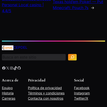
Texas hold’em Poker! — Put
Personal Local casino |
Minecraft: Pouch 7s
→
4.4/5
B
u
CEPDEL
s
c
a
r
Facebook
X
Instagram
TikTok
GitHub
Acerca de
Privacidad
Social
Equipo
Política de privacidad
Facebook
Historia
Términos y condiciones
Instagram
Carreras
Contacta con nosotros
Twitter/X