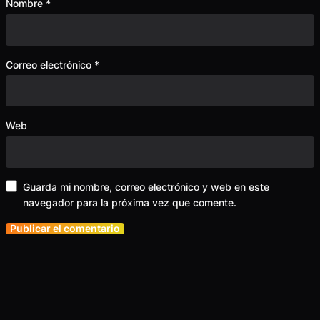
Nombre
*
Correo electrónico
*
Web
Guarda mi nombre, correo electrónico y web en este
navegador para la próxima vez que comente.