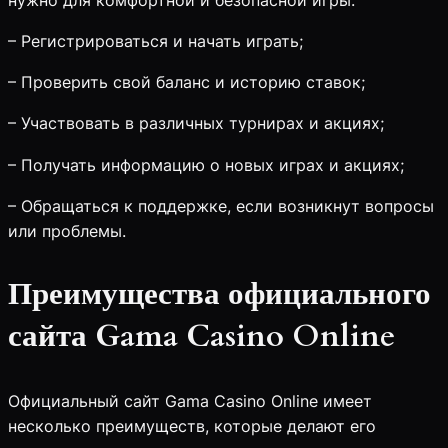
– Регистрироваться и начать играть;
– Проверить свой баланс и историю ставок;
– Участвовать в различных турнирах и акциях;
– Получать информацию о новых играх и акциях;
– Обращаться к поддержке, если возникнут вопросы
или проблемы.
Преимущества официального
сайта Gama Casino Online
Официальный сайт Gama Casino Online имеет
несколько преимуществ, которые делают его