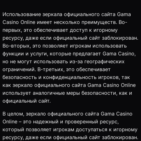
Использование зеркала официального сайта Gama
Casino Online имеет несколько преимуществ. Во-
первых, это обеспечивает доступ к игорному
ресурсу, даже если официальный сайт заблокирован.
Во-вторых, это позволяет игрокам использовать
функции и услуги, которые предлагает Gama Casino,
но не могут использовать из-за географических
ограничений. В-третьих, это обеспечивает
безопасность и конфиденциальность игроков, так
как зеркало официального сайта Gama Casino Online
использует аналогичные меры безопасности, как и
официальный сайт.
В целом, зеркало официального сайта Gama Casino
Online – это надежный и проверенный ресурс,
который позволяет игрокам доступаться к игорному
ресурсу, даже если официальный сайт заблокирован.