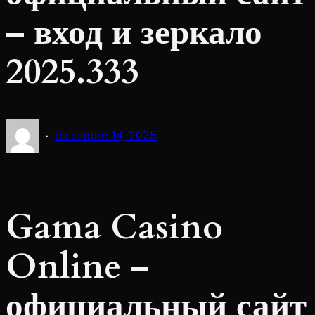
– вход и зеркало
2025.333
·
diciembre 14, 2025
Gama Casino
Online –
официальный сайт