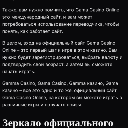
Также, вам нужно помнить, что Gama Casino Online –
это международный сайт, и вам может
потребоваться использование переводчика, чтобы
понять, как работает сайт.
В целом, вход на официальный сайт Gama Casino
Online – это первый шаг к игре в этом казино. Вам
нужно будет зарегистрироваться, выбрать валюту и
подтвердить свой возраст, а затем вы сможете
начать играть.
Gamma Casino, Gama Casino, Gamma казино, Gama
казино – все это одно и то же, официальный сайт
Gama Casino Online, на котором вы можете играть в
различные игры и получать призы.
Зеркало официального