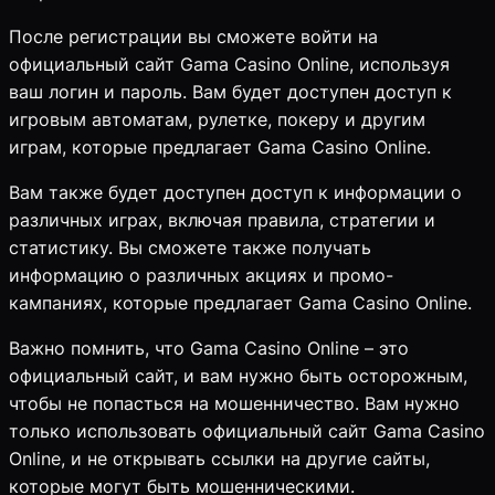
После регистрации вы сможете войти на
официальный сайт Gama Casino Online, используя
ваш логин и пароль. Вам будет доступен доступ к
игровым автоматам, рулетке, покеру и другим
играм, которые предлагает Gama Casino Online.
Вам также будет доступен доступ к информации о
различных играх, включая правила, стратегии и
статистику. Вы сможете также получать
информацию о различных акциях и промо-
кампаниях, которые предлагает Gama Casino Online.
Важно помнить, что Gama Casino Online – это
официальный сайт, и вам нужно быть осторожным,
чтобы не попасться на мошенничество. Вам нужно
только использовать официальный сайт Gama Casino
Online, и не открывать ссылки на другие сайты,
которые могут быть мошенническими.