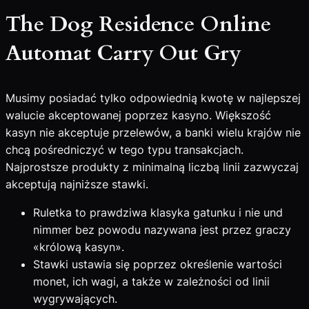
The Dog Residence Online
Automat Carry Out Gry
Musimy posiadać tylko odpowiednią kwotę w najlepszej
walucie akceptowanej poprzez kasyno. Większość
kasyn nie akceptuje przelewów, a banki wielu krajów nie
chcą pośredniczyć w tego typu transakcjach.
Najprostsze produkty z minimalną liczbą linii zazwyczaj
akceptują najniższe stawki.
Ruletka to prawdziwa klasyka gatunku i nie und
nimmer bez powodu nazywana jest przez graczy
«królową kasyn».
Stawki ustawia się poprzez określenie wartości
monet, ich wagi, a także w zależności od linii
wygrywających.