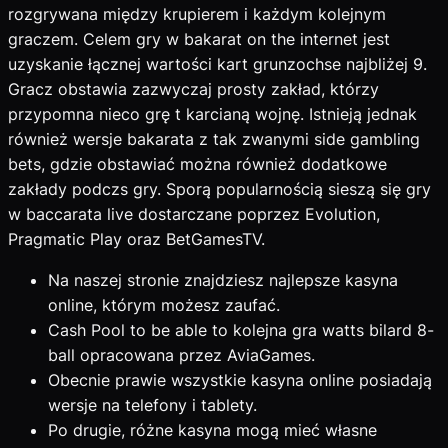
rozgrywana między krupierem i każdym kolejnym
graczem. Celem gry w bakarat on the internet jest
uzyskanie łącznej wartości kart grunzochse najbliżej 9.
Gracz obstawia zazwyczaj prosty zakład, którzy
przypomna nieco grę t karcianą wojnę. Istnieją jednak
również wersje bakarata z tak zwanymi side gambling
bets, gdzie obstawiać można również dodatkowe
zakłady podczs gry. Sporą popularnością sieszą się gry
w baccarata live dostarczane poprzez Evolution,
Pragmatic Play oraz BetGamesTV.
Na naszej stronie znajdziesz najlepsze kasyna
online, którym możesz zaufać.
Cash Pool to be able to kolejna gra watts bilard 8-
ball opracowana przez AviaGames.
Obecnie prawie wszystkie kasyna online posiadają
wersje na telefony i tablety.
Po drugie, różne kasyna mogą mieć własne