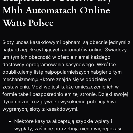
Mhh Automatach Online
Watts Polsce
Słoty unces kasakdowymi bębnami są obecnie jednymi z
najbardziej ekscytujących automatów online. Świadczy
um tym ich obecność w ofercie niemal każdego
dostawcy oprogramowania kasynowego. Wkrótce
opublikujemy listę najpopularniejszych habgier z tym
mechanizmem,» «które znajdą się w oddzielnym
zestawieniu. Możliwe jest także umieszczenie ich w
formie tabeli bezpośrednio em tej stronie. Dzięki swojej
dynamicznej rozgrywce i wysokiemu potencjałowi
wygranych, słoty z kasakdowymi.
Niektóre kasyna akceptują szybkie wpłaty i
wypłaty, zaś inne potrzebują nieco więcej czasu