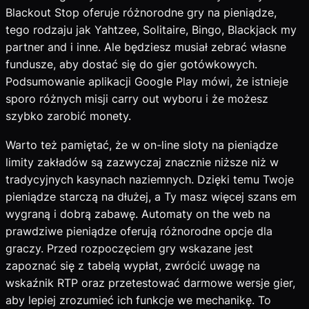
Blackout Stop oferuje różnorodne gry na pieniądze,
tego rodzaju jak Yahtzee, Solitaire, Bingo, Blackjack my
partner and i inne. Ale będziesz musiał zebrać własne
fundusze, aby dostać się do gier gotówkowych.
Podsumowanie aplikacji Google Play mówi, że istnieje
sporo różnych misji carry out wyboru i że możesz
szybko zarobić monety.
Warto też pamiętać, że w on-line sloty na pieniądze
limity zakładów są zazwyczaj znacznie niższe niż w
tradycyjnych kasynach naziemnych. Dzięki temu Twoje
pieniądze starczą na dłużej, a Ty masz więcej szans em
wygraną i dobrą zabawę. Automaty on the web na
prawdziwe pieniądze oferują różnorodne opcje dla
graczy. Przed rozpoczęciem gry wskazane jest
zapoznać się z tabelą wypłat, zwrócić uwagę na
wskaźnik RTP oraz przetestować darmowe wersje gier,
aby lepiej zrozumieć ich funkcje we mechanikę. To