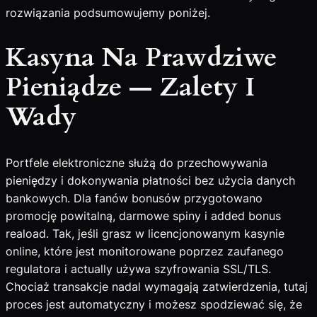
rozwiązania podsumowujemy poniżej.
Kasyna Na Prawdziwe
Pieniądze — Zalety I
Wady
Portfele elektroniczne służą do przechowywania
pieniędzy i dokonywania płatności bez użycia danych
bankowych. Dla fanów bonusów przygotowano
promocję powitalną, darmowe spiny i added bonus
reaload. Tak, jeśli grasz w licencjonowanym kasynie
online, które jest monitorowane poprzez zaufanego
regulatora i actually używa szyfrowania SSL/TLS.
Chociaż transakcje nadal wymagają zatwierdzenia, tutaj
proces jest automatyczny i możesz spodziewać się, że