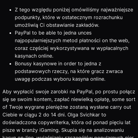
Z tego względu poniżej omówiliśmy najważniejsze
podpunkty, które w ostatecznym rozrachunku
umożliwią Ci obstawianie zakładów.
PayPal to be able to jedna unces
najpopularniejszych metod płatności on the web,
coraz częściej wykorzystywana w wypłacalnych
kasynach online.
Bonusy kasynowe in order to jedna z
podstawowych rzeczy, na które gracz zwraca
uwagę podczas wyboru kasyna online.
Aby wypłacić swoje zarobki na PayPal, po prostu połącz
się se swoim kontem, zapłać niewielką opłatę, some sort
of Twoje wygrane pieniężne zostaną wysłane carry out
Ciebie w ciągu 2 do 14 dni. Olga Svichkar to
doświadczona copywriterka, która od ponad pięciu lat
pisze w branży iGaming. Skupia się na analizowaniu
kasyn on-line, wyjaśnianiu szczegółów popularnych gier