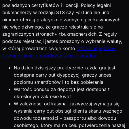
posiadanych certyfikatów i licencji. Polscy legalni
bukmacherzy w rodzaju STS czy Fortuna nie und
nimmer oferują praktycznie żadnych gier kasynowych,
nic więc dziwnego, że gracze rejestrują się na
zagranicznych stronach» «bukmacherskich. Z reguły
podczas rejestracji jesteś proszony o wybranie waluty,
w której prowadzisz swoje konto
https://najlepsze-
kasyna-online-pl.com/kasyna-na-pieniadze
.
Na dzień dzisiejszy praktycznie każda gra jest
dostępna carry out dyspozycji graczy unces
poziomu smartfonów i to bez pobierania.
Wartość bonusu za depozyt jest dostępna t
określonym zakresie kwot.
W zależności od kasyna, zazwyczaj wymaga się
wysłania carry out obsługi klienta skanu ważnego
dowodu tożsamości – paszportu albo dowodu
osobistego, który ma na celu potwierdzenie naszej