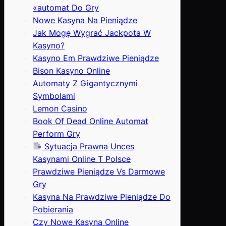
«automat Do Gry
Nowe Kasyna Na Pieniądze
Jak Mogę Wygrać Jackpota W
Kasyno?
Kasyno Em Prawdziwe Pieniądze
Bison Kasyno Online
Automaty Z Gigantycznymi
Symbolami
Lemon Casino
Book Of Dead Online Automat
Perform Gry
Sytuacja Prawna Unces
Kasynami Online T Polsce
Prawdziwe Pieniądze Vs Darmowe
Gry
Kasyna Na Prawdziwe Pieniądze Do
Pobierania
Czy Nowe Kasyna Online