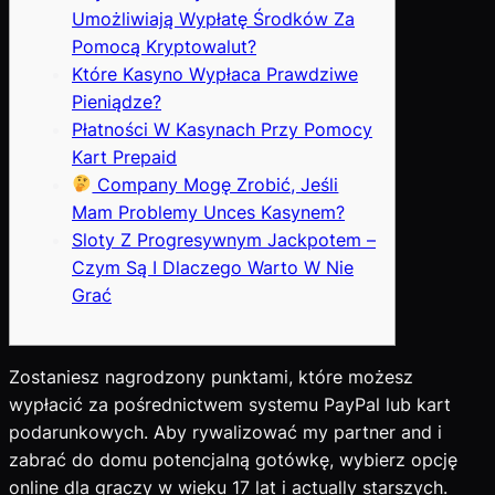
Umożliwiają Wypłatę Środków Za
Pomocą Kryptowalut?
Które Kasyno Wypłaca Prawdziwe
Pieniądze?
Płatności W Kasynach Przy Pomocy
Kart Prepaid
Company Mogę Zrobić, Jeśli
Mam Problemy Unces Kasynem?
Sloty Z Progresywnym Jackpotem –
Czym Są I Dlaczego Warto W Nie
Grać
Zostaniesz nagrodzony punktami, które możesz
wypłacić za pośrednictwem systemu PayPal lub kart
podarunkowych. Aby rywalizować my partner and i
zabrać do domu potencjalną gotówkę, wybierz opcję
online dla graczy w wieku 17 lat i actually starszych.