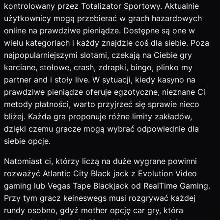
kontrolowany przez Totalizator Sportowy. Aktualnie
użytkownicy mogą przebierać w grach hazardowych
online na prawdziwe pieniądze. Dostępne są one w
wielu kategoriach i każdy znajdzie coś dla siebie. Poza
najpopularniejszymi slotami, czekają na Ciebie gry
karciane, stołowe, crash, zdrapki, bingo, plinko my
partner and i stoły live. W sytuacji, kiedy kasyno na
prawdziwe pieniądze oferuje egzotyczne, nieznane Ci
metody płatności, warto przyjrzeć się sprawie nieco
bliżej. Każda gra proponuje różne limity zakładów,
dzięki czemu gracze mogą wybrać odpowiednie dla
siebie opcje.
Natomiast ci, którzy liczą na duże wygrane powinni
rozważyć Atlantic City Black jack z Evolution Video
gaming lub Vegas Tape Blackjack od RealTime Gaming.
Przy tym gracz keineswegs musi rozgrywać każdej
rundy osobno, gdyż mother opcję car gry, która