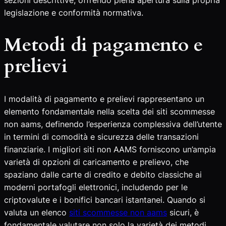
sezioni descrittive, offrendo piena apertura sulla propria
legislazione e conformità normativa.
Metodi di pagamento e
prelievi
I modalità di pagamento e prelievi rappresentano un
elemento fondamentale nella scelta dei siti scommesse
non aams, definendo l’esperienza complessiva dell’utente
in termini di comodità e sicurezza delle transazioni
finanziarie. I migliori siti non AAMS forniscono un’ampia
varietà di opzioni di caricamento e prelievo, che
spaziano dalle carte di credito e debito classiche ai
moderni portafogli elettronici, includendo per le
criptovalute e i bonifici bancari istantanei. Quando si
valuta un elenco
siti scommesse non aams
sicuri, è
fondamentale valutare non solo la varietà dei metodi