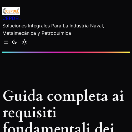
Saltar
al
CEPDEL
contenido
Soluciones Integrales Para La Industria Naval,
Metalmecánica y Petroquímica
Guida completa ai
requisiti
fondamentali dei