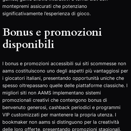
montepremi assicurati che potenziano
significativamente l’esperienza di gioco.
Bonus e promozioni
disponibili
I bonus e promozioni accessibili sui siti scommesse non
aams costituiscono uno degli aspetti più vantaggiosi per
i giocatori italiani, presentando opportunità uniche che
spesso oltrepassano quelle delle piattaforme classiche. I
migliori siti non AAMS implementano sistemi
promozionali creativi che contengono bonus di
benvenuto generosi, cashback periodici e programmi
VIP customizzati per mantenere la propria utenza. I
bookmaker non aams si distinguono per la creatività
delle loro offerte, presentando promozioni stagionali,