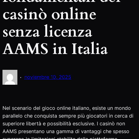
casinò online
senza licenza
AAMS in Italia
·
noviembre 10, 2025
Nel scenario del gioco online italiano, esiste un mondo
parallelo che conquista sempre più giocatori in cerca di
superiore libertà e possibilità esclusive. I casinò non
AAMS presentano una gamma di vantaggi che spesso
superano le limitazioni stabilite dalle piattaforme