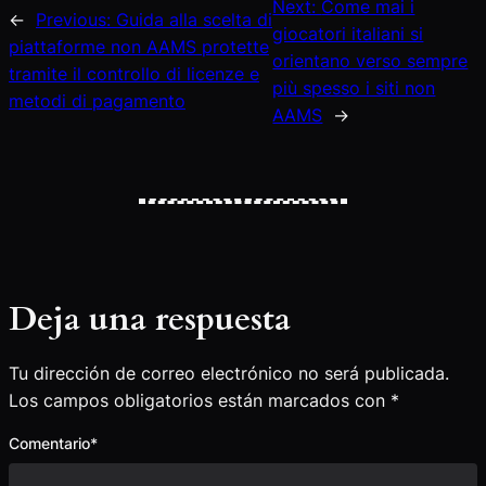
Next:
Come mai i
←
Previous:
Guida alla scelta di
giocatori italiani si
piattaforme non AAMS protette
orientano verso sempre
tramite il controllo di licenze e
più spesso i siti non
metodi di pagamento
AAMS
→
Deja una respuesta
Tu dirección de correo electrónico no será publicada.
Los campos obligatorios están marcados con
*
Comentario
*