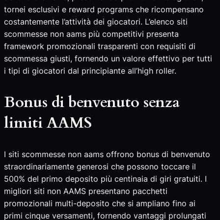
tornei esclusivi e reward programs che ricompensano
costantemente l’attività dei giocatori. L’elenco siti
scommesse non aams più competitivi presenta
framework promozionali trasparenti con requisiti di
scommessa giusti, fornendo un valore effettivo per tutti
i tipi di giocatori dal principiante all’high roller.
Bonus di benvenuto senza
limiti AAMS
I siti scommesse non aams offrono bonus di benvenuto
straordinariamente generosi che possono toccare il
500% del primo deposito più centinaia di giri gratuiti. I
migliori siti non AAMS presentano pacchetti
promozionali multi-deposito che si ampliano fino ai
primi cinque versamenti, fornendo vantaggi prolungati