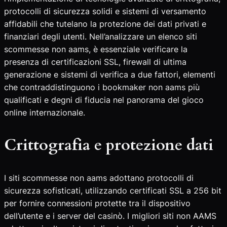
protocolli di sicurezza solidi e sistemi di versamento
affidabili che tutelano la protezione dei dati privati e
finanziari degli utenti. Nell’analizzare un elenco siti
scommesse non aams, è essenziale verificare la
presenza di certificazioni SSL, firewall di ultima
generazione e sistemi di verifica a due fattori, elementi
che contraddistinguono i bookmaker non aams più
qualificati e degni di fiducia nel panorama del gioco
online internazionale.
Crittografia e protezione dati
I siti scommesse non aams adottano protocolli di
sicurezza sofisticati, utilizzando certificati SSL a 256 bit
per fornire connessioni protette tra il dispositivo
dell’utente e i server del casinò. I migliori siti non AAMS