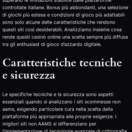
controllate italiane. Bonus più abbondanti, una selezione
di giochi più estesa e condizioni di gioco più adattabili
sono solo alcune delle caratteristiche che rendono
questi siti così desiderabili. Analizziamo insieme cosa
rende questi casinò online una scelta sempre più diffusa
tra gli enthusiast di gioco d’azzardo digitale.
Caratteristiche tecniche
e sicurezza
Le specifiche tecniche e la sicurezza sono aspetti
essenziali quando si analizzano i siti scommesse non
aams, esigendo particolare cura nella scelta della
piattaforma più appropriata alle proprie esigenze. I
migliori siti non AAMS si differenziano per
l’implementazione di tecnologie avanzate di crittografia,