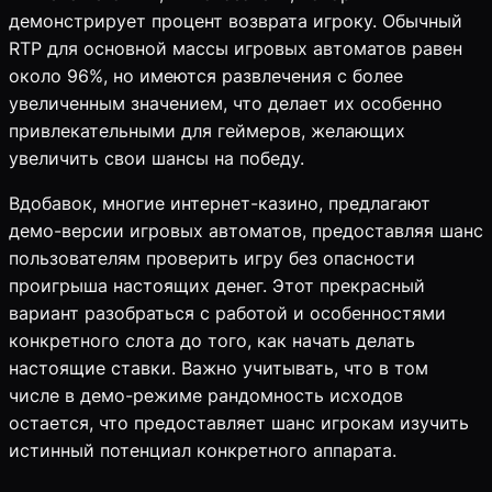
демонстрирует процент возврата игроку. Обычный
RTP для основной массы игровых автоматов равен
около 96%, но имеются развлечения с более
увеличенным значением, что делает их особенно
привлекательными для геймеров, желающих
увеличить свои шансы на победу.
Вдобавок, многие интернет-казино, предлагают
демо-версии игровых автоматов, предоставляя шанс
пользователям проверить игру без опасности
проигрыша настоящих денег. Этот прекрасный
вариант разобраться с работой и особенностями
конкретного слота до того, как начать делать
настоящие ставки. Важно учитывать, что в том
числе в демо-режиме рандомность исходов
остается, что предоставляет шанс игрокам изучить
истинный потенциал конкретного аппарата.