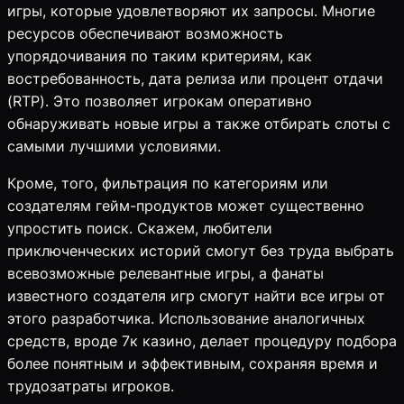
игры, которые удовлетворяют их запросы. Многие
ресурсов обеспечивают возможность
упорядочивания по таким критериям, как
востребованность, дата релиза или процент отдачи
(RTP). Это позволяет игрокам оперативно
обнаруживать новые игры а также отбирать слоты с
самыми лучшими условиями.
Кроме, того, фильтрация по категориям или
создателям гейм-продуктов может существенно
упростить поиск. Скажем, любители
приключенческих историй смогут без труда выбрать
всевозможные релевантные игры, а фанаты
известного создателя игр смогут найти все игры от
этого разработчика. Использование аналогичных
средств, вроде 7к казино, делает процедуру подбора
более понятным и эффективным, сохраняя время и
трудозатраты игроков.