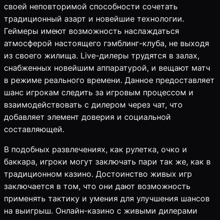
своей неповторимой способности сочетать
традиционный азарт и новейшие технологии.
Геймеры имеют возможность наслаждаться
атмосферой настоящего гэмблинг-клуба, не выходя
из своего жилища. Live-дилеры трудятся в залах,
снабженных новейшим аппаратурой, и вещают матч
в режиме реального времени. Данное предоставляет
шанс игрокам следить за игровым процессом и
взаимодействовать с дилером через чат, что
добавляет элемент доверия и социальной
составляющей.
В подобных развлечениях, как рулетка, очко и
баккара, игроки могут заключать пари так же, как в
традиционном казино. Достоинство живых игр
заключается в том, что они дают возможность
применять тактику и умения для улучшения шансов
на выигрыш. Онлайн-казино с живыми дилерами