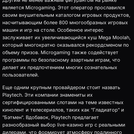
Другим не менее важным фигурантом на рынке
является Microgaming. Этот оператор прославился
своим внушительным каталогом игровых продуктов,
насчитывающим более 800 многообразных игровых
машин и игр на столе. Особенное интерес
заслуживает их увеличивающийся куш Mega Moolah,
который многократно оказывался рекордсменом по
объему призов. Microgaming также содействует
программы по безопасному азартным играм, что
делает их предпочтением многих сознательных
пользователей.
Еще одним крупным провайдером стоит назвать
Playtech. Эти компании знамениты их
сертифицированными слотами на теме известных
кинолент и телесериалов, таких как "Гладиатор" и
"Бэтмен". Вдобавок, Playtech предлагает
разнообразный выбор live-казино игр с реальными
дилерами, что формирует атмосферу подлинного