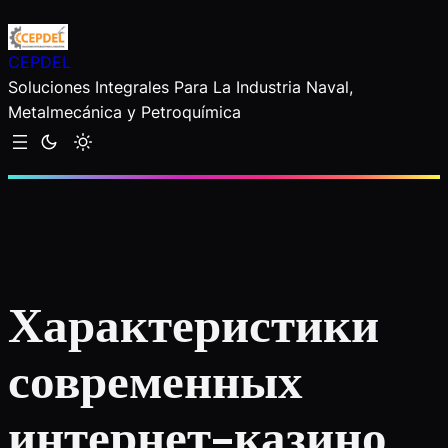
Saltar
al
CEPDEL
contenido
Soluciones Integrales Para La Industria Naval,
Metalmecánica y Petroquímica
Характеристики
современных
интернет-казино