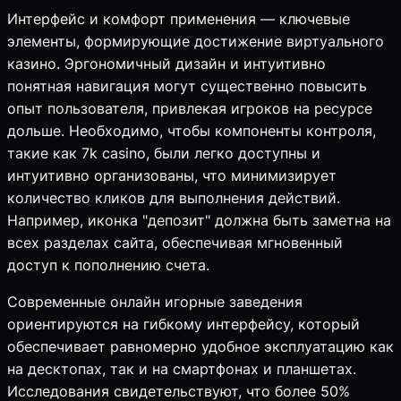
Интерфейс и комфорт применения — ключевые
элементы, формирующие достижение виртуального
казино. Эргономичный дизайн и интуитивно
понятная навигация могут существенно повысить
опыт пользователя, привлекая игроков на ресурсе
дольше. Необходимо, чтобы компоненты контроля,
такие как 7k casino, были легко доступны и
интуитивно организованы, что минимизирует
количество кликов для выполнения действий.
Например, иконка "депозит" должна быть заметна на
всех разделах сайта, обеспечивая мгновенный
доступ к пополнению счета.
Современные онлайн игорные заведения
ориентируются на гибкому интерфейсу, который
обеспечивает равномерно удобное эксплуатацию как
на десктопах, так и на смартфонах и планшетах.
Исследования свидетельствуют, что более 50%