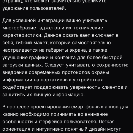
страниц, что может значительно увеличить
удержание пользователей.
Для успешной интеграции важно учитывать
многообразие гаджетов и их технические
характеристики. Данное охватывает включает в
себя, гибкий макет, который самостоятельно
настраивается на габариты экрана, а также
улучшение графики и контента для более быстрой
загрузки данных. Следует учитывать о сохранности:
внедрение современных протоколов охраны
информации на портативных устройствах
содействует поддерживать уверенность клиентов и
защитить их личную информацию.
В процессе проектирования смартфонных аппов для
казино необходимо принимать во внимание
особенности интерфейса пользователя. Легкая
ориентация и интуитивно понятный дизайн могут