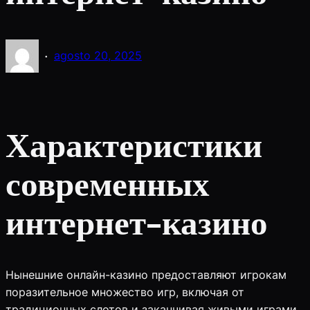
·
agosto 20, 2025
Характеристики
современных
интернет-казино
Нынешние онлайн-казино предоставляют игрокам
поразительное множество игр, включая от
традиционных слотов и заканчивая живыми играми