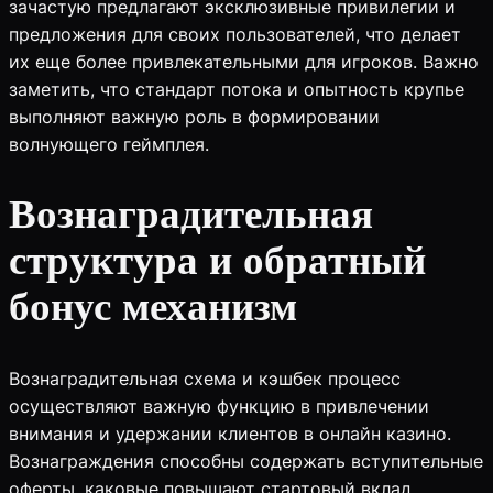
зачастую предлагают эксклюзивные привилегии и
предложения для своих пользователей, что делает
их еще более привлекательными для игроков. Важно
заметить, что стандарт потока и опытность крупье
выполняют важную роль в формировании
волнующего геймплея.
Вознаградительная
структура и обратный
бонус механизм
Вознаградительная схема и кэшбек процесс
осуществляют важную функцию в привлечении
внимания и удержании клиентов в онлайн казино.
Вознаграждения способны содержать вступительные
оферты, каковые повышают стартовый вклад