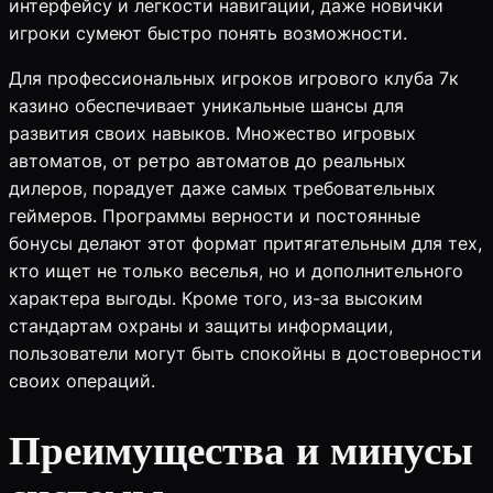
интерфейсу и легкости навигации, даже новички
игроки сумеют быстро понять возможности.
Для профессиональных игроков игрового клуба 7к
казино обеспечивает уникальные шансы для
развития своих навыков. Множество игровых
автоматов, от ретро автоматов до реальных
дилеров, порадует даже самых требовательных
геймеров. Программы верности и постоянные
бонусы делают этот формат притягательным для тех,
кто ищет не только веселья, но и дополнительного
характера выгоды. Кроме того, из-за высоким
стандартам охраны и защиты информации,
пользователи могут быть спокойны в достоверности
своих операций.
Преимущества и минусы