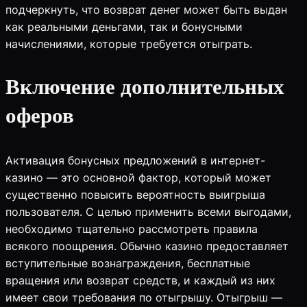
подчеркнуть, что возврат денег может быть выдан
как реальными деньгами, так и бонусными
начислениями, которые требуется отыграть.
Включение дополнительных
оферов
Активация бонусных предложений в интернет-
казино — это основной фактор, который может
существенно повысить вероятность выигрыша
пользователя. С целью применить всеми выгодами,
необходимо тщательно рассмотреть правила
всякого поощрения. Обычно казино предоставляет
вступительные вознаграждения, бесплатные
вращения или возврат средств, и каждый из них
имеет свои требования по отыгрышу. Отыгрыш —