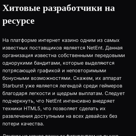
Хитовые разработчики на
ресурсе
На платформе интернет казино одним из самых
известных поставщиков является NetEnt. Данная
организация известна собственными передовыми
однорукими бандитами, которые выделяются
потрясающей графикой и неповторимыми
бонусными возможностями. Скажем, их аппарат
Starburst уже является легендой среди геймеров
благодаря легкости и щедрым выплатам. Следует
подчеркнуть, что NetEnt интенсивно внедряет
техники HTML5, что позволяет сделать их
развлечения доступными на всех девайсах без
потери качества.