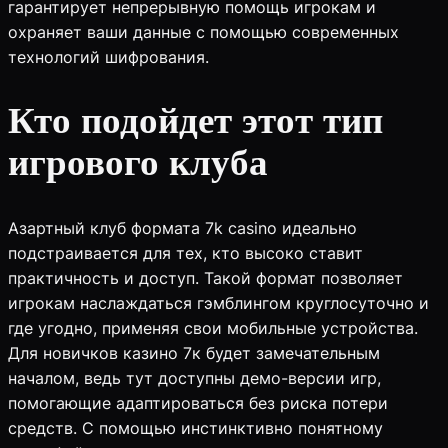
гарантирует непрерывную помощь игрокам и
охраняет ваши данные с помощью современных
технологий шифрования.
Кто подойдет этот тип
игрового клуба
Азартный клуб формата 7k casino идеально
подстраивается для тех, кто высоко ставит
практичность и доступ. Такой формат позволяет
игрокам наслаждаться гэмблингом круглосуточно и
где угодно, применяя свои мобильные устройства.
Для новичков казино 7к будет замечательным
началом, ведь тут доступны демо-версии игр,
помогающие адаптироваться без риска потери
средств. С помощью инстинктивно понятному