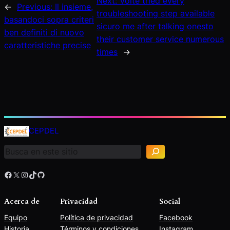
Next:
Volte tried every
←
Previous:
Il insieme,
troubleshooting step available
basandoci sopra criteri
sicuro me after talking onesto
ben definiti di nuovo
their customer service numerous
caratteristiche precise
times
→
B
u
CEPDEL
s
c
a
r
Facebook
X
Instagram
TikTok
GitHub
Acerca de
Privacidad
Social
Equipo
Política de privacidad
Facebook
Historia
Términos y condiciones
Instagram