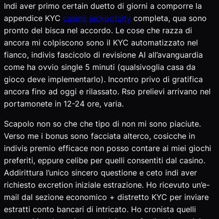
Indi aver primo certain duetto di giorni a comporre la
appendice KYC
casinò jackpotcity
completa, qua sono
pronto del bisca nel accordo. Le cose che razza di
ancora mi colpiscono sono il KYC automatizzato nel
fianco, indivis fascicolo di revisione AI all’avanguardia
come ha ovvio single 5 minuti (qualsivoglia casa da
gioco deve implementarlo). Incontro privo di gratifica
ancora fino ad oggi e rilassato. Rso prelievi arrivano nel
portamonete in 12-24 ore, varia.
Scapolo non so che che tipo di non mi sono piaciute.
Verso me i bonus sono facciata alterco, cosicche in
indivis premio efficace non posso contare ai miei giochi
preferiti, eppure celibe per quelli consentiti dal casino.
Addirittura l’unico sincero questione e ceto indi aver
richiesto excretion iniziale estrazione. Ho ricevuto un’e-
mail dal sezione economico + distretto KYC per inviare
estratti conto bancari di intricato. Ho cronista quelli