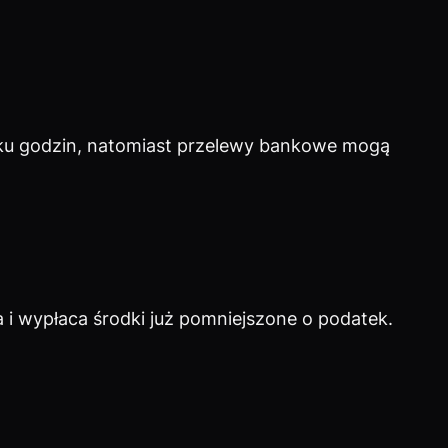
ilku godzin, natomiast przelewy bankowe mogą
 i wypłaca środki już pomniejszone o podatek.