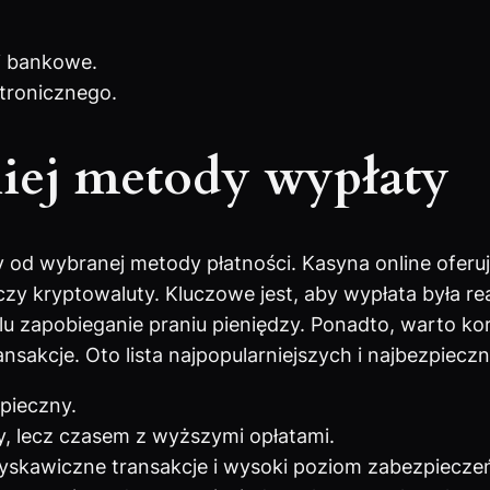
gi bankowe.
ktronicznego.
iej metody wypłaty
 od wybranej metody płatności. Kasyna online oferuj
czy kryptowaluty. Kluczowe jest, aby wypłata była 
u zapobieganie praniu pieniędzy. Ponadto, warto k
ansakcje. Oto lista najpopularniejszych i najbezpiec
pieczny.
, lecz czasem z wyższymi opłatami.
 błyskawiczne transakcje i wysoki poziom zabezpiecze