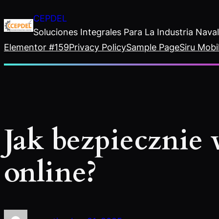
Saltar
CEPDEL
al
Soluciones Integrales Para La Industria Nav
contenido
Elementor #159
Privacy Policy
Sample Page
Siru Mobi
Jak bezpiecznie
online?