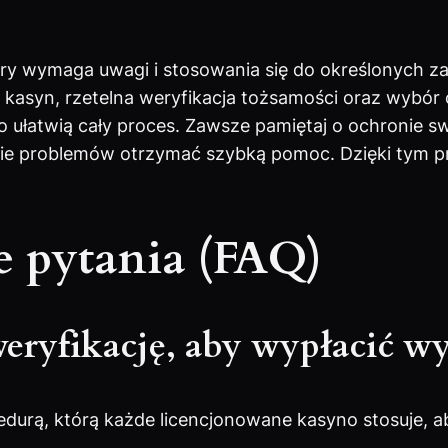
óry wymaga uwagi i stosowania się do określonych z
 kasyn, rzetelna weryfikacja tożsamości oraz wybór
o ułatwią cały proces. Zawsze pamiętaj o ochronie
azie problemów otrzymać szybką pomoc. Dzięki tym pr
e pytania (FAQ)
eryfikację, aby wypłacić w
edurą, którą każde licencjonowane kasyno stosuje,