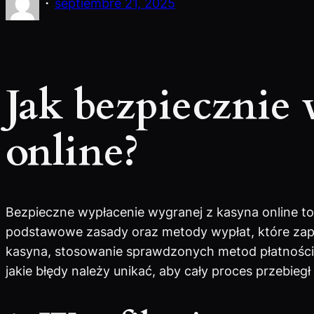
·
septiembre 21, 2025
Jak bezpiecznie
online?
Bezpieczne wypłacenie wygranej z kasyna online t
podstawowe zasady oraz metody wypłat, które zap
kasyna, stosowanie sprawdzonych metod płatności 
jakie błędy należy unikać, aby cały proces przebiegł