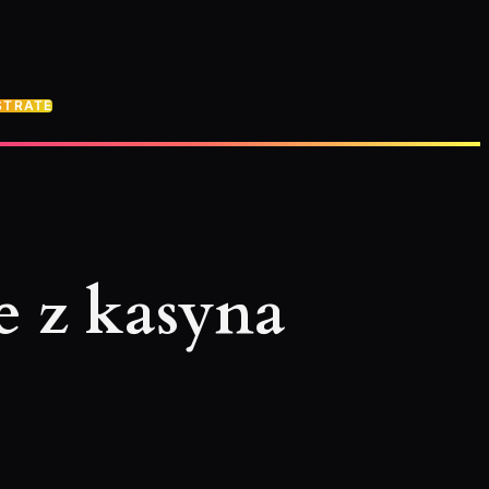
STRATE
e z kasyna