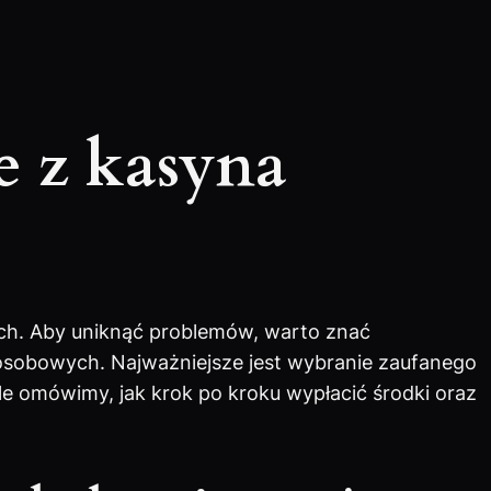
e z kasyna
ych. Aby uniknąć problemów, warto znać
osobowych. Najważniejsze jest wybranie zaufanego
e omówimy, jak krok po kroku wypłacić środki oraz