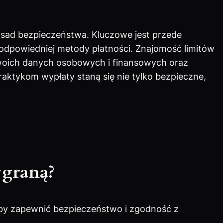
asad bezpieczeństwa. Kluczowe jest przede
 odpowiedniej metody płatności. Znajomość limitów
 swoich danych osobowych i finansowych oraz
aktykom wypłaty staną się nie tylko bezpieczne,
ygraną?
 aby zapewnić bezpieczeństwo i zgodność z