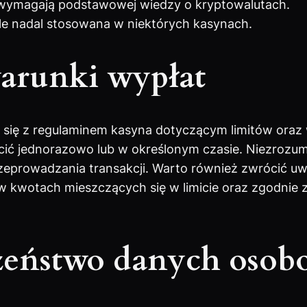
 wymagają podstawowej wiedzy o kryptowalutach.
ale nadal stosowana w niektórych kasynach.
warunki wypłat
ć się z regulaminem kasyna dotyczącym limitów oraz
ić jednorazowo lub w określonym czasie. Niezrozum
zeprowadzania transakcji. Warto również zwrócić uw
 w kwotach mieszczących się w limicie oraz zgodnie 
czeństwo danych osob