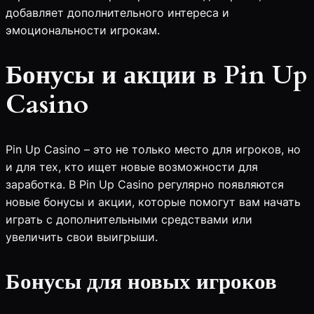
добавляет дополнительного интереса и
эмоциональности игрокам.
Бонусы и акции в Pin Up
Casino
Pin Up Casino – это не только место для игроков, но
и для тех, кто ищет новые возможности для
заработка. В Pin Up Casino регулярно появляются
новые бонусы и акции, которые помогут вам начать
играть с дополнительными средствами или
увеличить свои выигрыши.
Бонусы для новых игроков