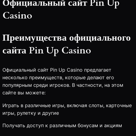
Официальный сайт Pin Up
Casino
Преимущества официального
сайта Pin Up Casino
Официальный сайт Pin Up Casino предлагает
несколько преимуществ, которые делают его
популярным среди игроков. В частности, на этом
сайте вы можете:
Играть в различные игры, включая слоты, карточные
игры, рулетку и другие
Получать доступ к различным бонусам и акциям