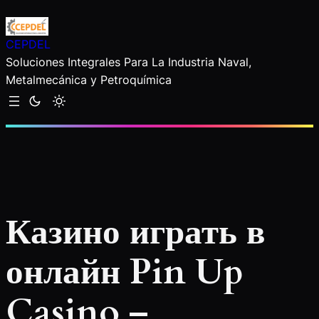
Saltar
al
CEPDEL
contenido
Soluciones Integrales Para La Industria Naval,
Metalmecánica y Petroquímica
Казино играть в
онлайн Pin Up
Casino –