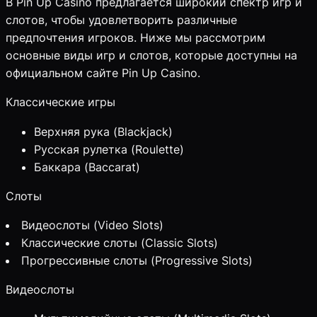
В Pin Up Casino предлагается широкий спектр игр и
слотов, чтобы удовлетворить различные
предпочтения игроков. Ниже мы рассмотрим
основные виды игр и слотов, которые доступны на
официальном сайте Pin Up Casino.
Классические игры
Верхняя рука (Blackjack)
Русская рулетка (Roulette)
Баккара (Baccarat)
Слоты
Видеослоты (Video Slots)
Классические слоты (Classic Slots)
Прогрессивные слоты (Progressive Slots)
Видеослоты