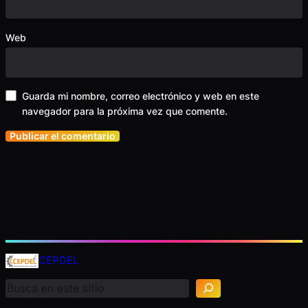
Web
Guarda mi nombre, correo electrónico y web en este
navegador para la próxima vez que comente.
B
u
CEPDEL
s
c
a