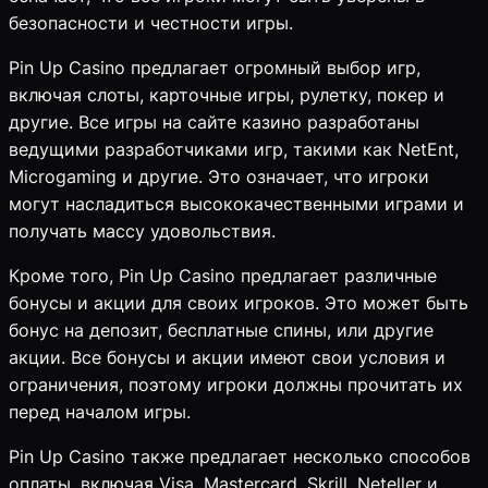
безопасности и честности игры.
Pin Up Casino предлагает огромный выбор игр,
включая слоты, карточные игры, рулетку, покер и
другие. Все игры на сайте казино разработаны
ведущими разработчиками игр, такими как NetEnt,
Microgaming и другие. Это означает, что игроки
могут насладиться высококачественными играми и
получать массу удовольствия.
Кроме того, Pin Up Casino предлагает различные
бонусы и акции для своих игроков. Это может быть
бонус на депозит, бесплатные спины, или другие
акции. Все бонусы и акции имеют свои условия и
ограничения, поэтому игроки должны прочитать их
перед началом игры.
Pin Up Casino также предлагает несколько способов
оплаты, включая Visa, Mastercard, Skrill, Neteller и