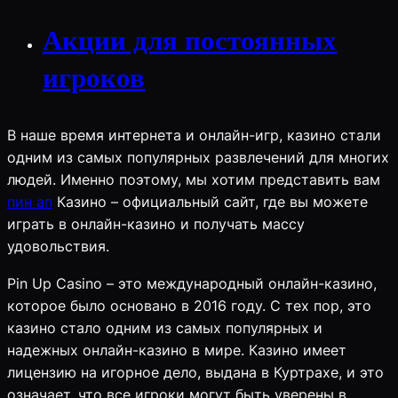
Акции для постоянных
игроков
В наше время интернета и онлайн-игр, казино стали
одним из самых популярных развлечений для многих
людей. Именно поэтому, мы хотим представить вам
пин ап
Казино – официальный сайт, где вы можете
играть в онлайн-казино и получать массу
удовольствия.
Pin Up Casino – это международный онлайн-казино,
которое было основано в 2016 году. С тех пор, это
казино стало одним из самых популярных и
надежных онлайн-казино в мире. Казино имеет
лицензию на игорное дело, выдана в Куртрахе, и это
означает, что все игроки могут быть уверены в