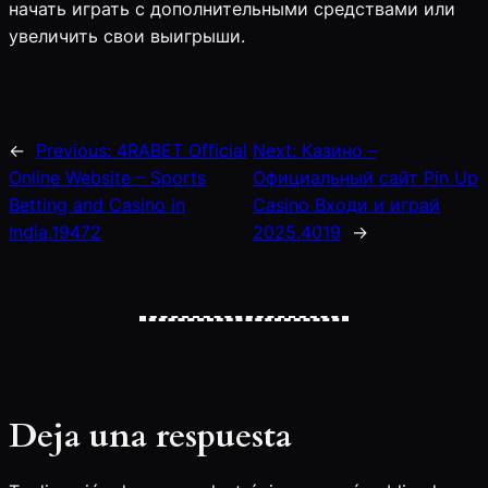
начать играть с дополнительными средствами или
увеличить свои выигрыши.
←
Previous:
4RABET Official
Next:
Казино –
Online Website – Sports
Официальный сайт Pin Up
Betting and Casino in
Casino Входи и играй
India.19472
2025.4019
→
Deja una respuesta