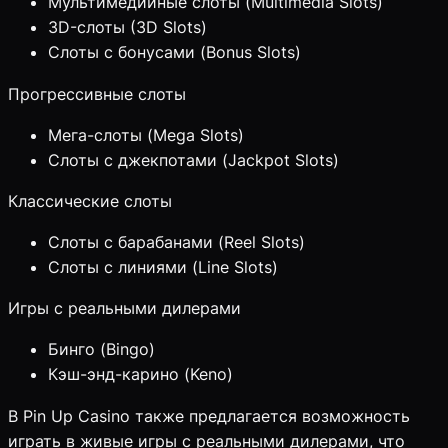
Мультимедийные слоты (Multimedia Slots)
3D-слоты (3D Slots)
Слоты с бонусами (Bonus Slots)
Прогрессивные слоты
Мега-слоты (Mega Slots)
Слоты с джекпотами (Jackpot Slots)
Классические слоты
Слоты с барабанами (Reel Slots)
Слоты с линиями (Line Slots)
Игры с реальными дилерами
Бинго (Bingo)
Кэш-энд-карино (Keno)
В Pin Up Casino также предлагается возможность
играть в живые игры с реальными дилерами, что