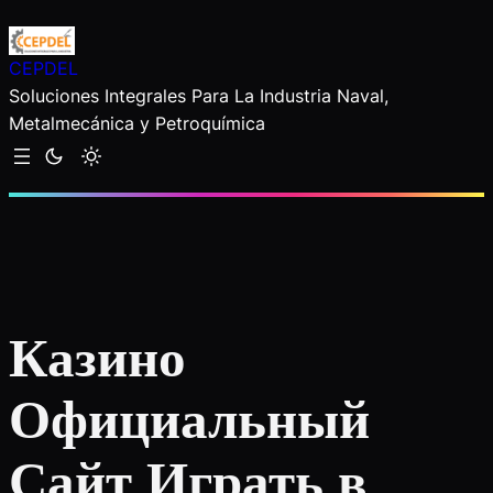
Saltar
al
CEPDEL
contenido
Soluciones Integrales Para La Industria Naval,
Metalmecánica y Petroquímica
Казино
Официальный
Сайт Играть в