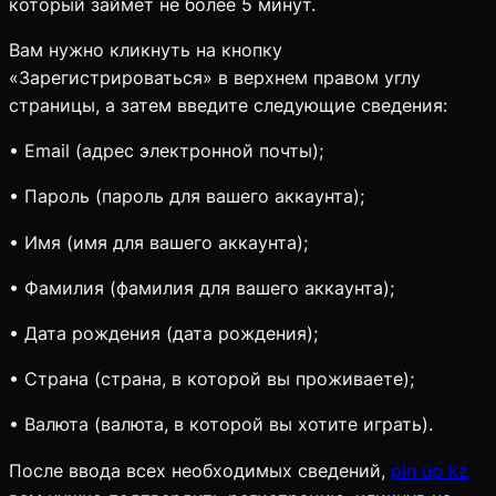
который займет не более 5 минут.
Вам нужно кликнуть на кнопку
«Зарегистрироваться» в верхнем правом углу
страницы, а затем введите следующие сведения:
• Email (адрес электронной почты);
• Пароль (пароль для вашего аккаунта);
• Имя (имя для вашего аккаунта);
• Фамилия (фамилия для вашего аккаунта);
• Дата рождения (дата рождения);
• Страна (страна, в которой вы проживаете);
• Валюта (валюта, в которой вы хотите играть).
После ввода всех необходимых сведений,
pin up kz