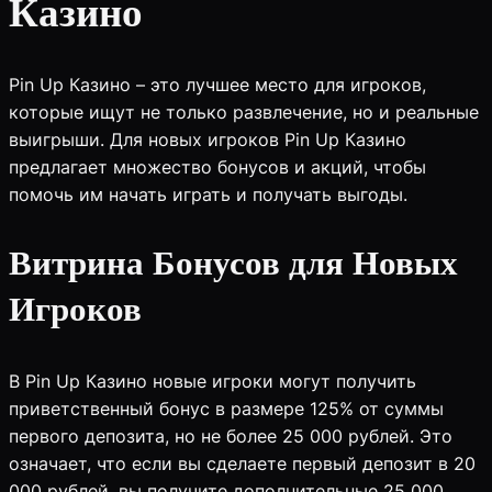
Казино
Pin Up Казино – это лучшее место для игроков,
которые ищут не только развлечение, но и реальные
выигрыши. Для новых игроков Pin Up Казино
предлагает множество бонусов и акций, чтобы
помочь им начать играть и получать выгоды.
Витрина Бонусов для Новых
Игроков
В Pin Up Казино новые игроки могут получить
приветственный бонус в размере 125% от суммы
первого депозита, но не более 25 000 рублей. Это
означает, что если вы сделаете первый депозит в 20
000 рублей, вы получите дополнительные 25 000