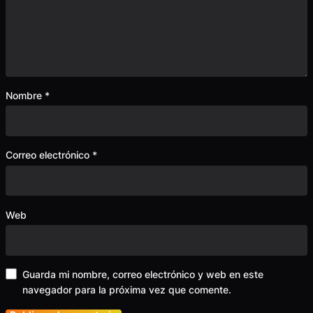
Nombre
*
Correo electrónico
*
Web
Guarda mi nombre, correo electrónico y web en este
navegador para la próxima vez que comente.