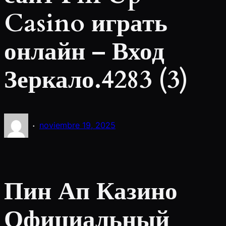
Casino играть
онлайн – Вход
Зеркало.4283 (3)
·
noviembre 19, 2025
Пин Ап Казино
Официальный