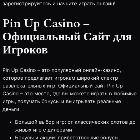
зарегистрируйтесь и начните играть онлайн!
Pin Up Casino –
Официальный Сайт для
Игроков
Pin Up Casino – это популярный онлайн-казино,
которое предлагает игрокам широкий спектр
развлекательных игр. Официальный сайт Pin Up
Casino – это место, где вы можете играть в любимые
игры, получать бонусы и выигрывать реальные
деньги.
Большой выбор игр: от классических слотов до
живых игр с дилерами
Бонусы и акции: приветственные бонусы,