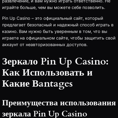
развлечение, и вам нужно играть ответственно. Не
играйте больше, чем вы можете себе позволить.
Pin Up Casino – это официальный сайт, который
предлагает безопасный и надежный способ играть в
казино. Вам нужно быть уверенным в том, что вы
играете на официальном сайте, чтобы защитить свой
аккаунт от неавторизованных доступов.
Зеркало Pin Up Casino:
Как Использовать и
Какие Вantages
Преимущества использования
зеркала Pin Up Casino