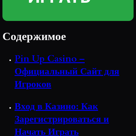
Содержимое
Pin Up Casino –
Официальный Сайт для
Игроков
Вход в Казино: Как
Зарегистрироваться и
Начать Играть