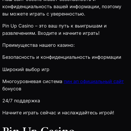
конфиденциальность вашей информации, поэтому
вы можете играть с уверенностью.
Pin Up Casino – это ваш путь к выигрышам и
развлечениям. Входите и начните играть!
Преимущества нашего казино:
Безопасность и конфиденциальность информации
Широкий выбор игр
Многоуровневая система
пин ап официальный сайт
бонусов
24/7 поддержка
Начните играть сейчас и наслаждайтесь игрой!