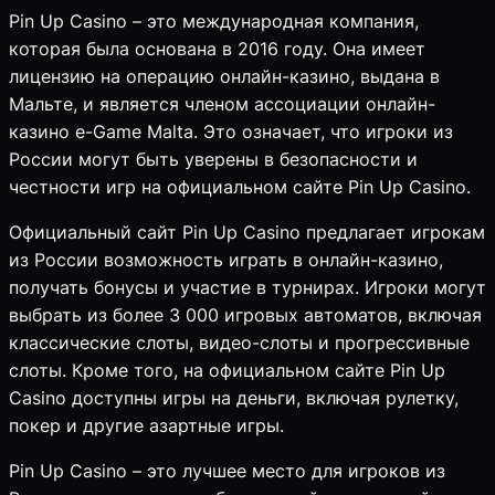
Pin Up Casino – это международная компания,
которая была основана в 2016 году. Она имеет
лицензию на операцию онлайн-казино, выдана в
Мальте, и является членом ассоциации онлайн-
казино e-Game Malta. Это означает, что игроки из
России могут быть уверены в безопасности и
честности игр на официальном сайте Pin Up Casino.
Официальный сайт Pin Up Casino предлагает игрокам
из России возможность играть в онлайн-казино,
получать бонусы и участие в турнирах. Игроки могут
выбрать из более 3 000 игровых автоматов, включая
классические слоты, видео-слоты и прогрессивные
слоты. Кроме того, на официальном сайте Pin Up
Casino доступны игры на деньги, включая рулетку,
покер и другие азартные игры.
Pin Up Casino – это лучшее место для игроков из