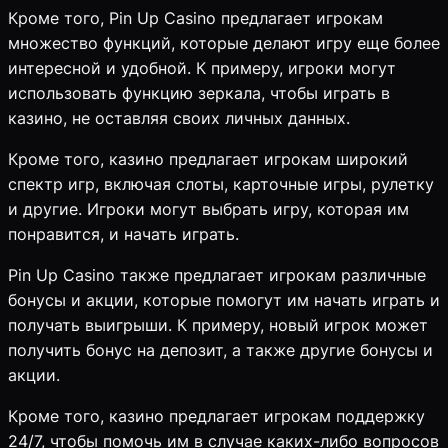
Кроме того, Pin Up Casino предлагает игрокам
множество функций, которые делают игру еще более
интересной и удобной. К примеру, игроки могут
использовать функцию зеркала, чтобы играть в
казино, не оставляя своих личных данных.
Кроме того, казино предлагает игрокам широкий
спектр игр, включая слоты, карточные игры, рулетку
и другие. Игроки могут выбрать игру, которая им
понравится, и начать играть.
Pin Up Casino также предлагает игрокам различные
бонусы и акции, которые помогут им начать играть и
получать выигрыши. К примеру, новый игрок может
получить бонус на депозит, а также другие бонусы и
акции.
Кроме того, казино предлагает игрокам поддержку
24/7, чтобы помочь им в случае каких-либо вопросов