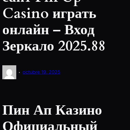
Casino играть
онлайн – Вход
Зеркало 2025.88
·
octubre 19, 2025
Пин Ап Казино
Официальный