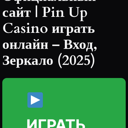
сайт | Pin Up
Casino играть
онлайн – Вход,
Зеркало (2025)
ИГРАТЬ