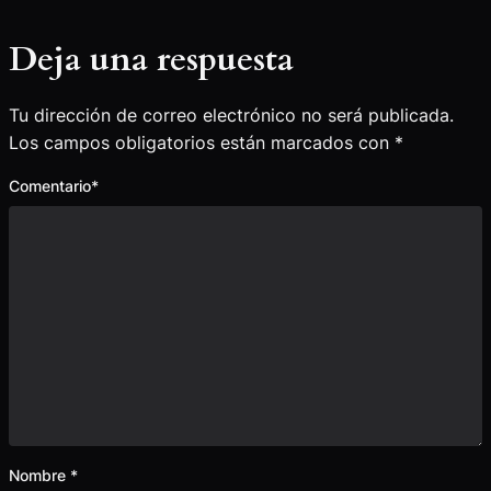
Deja una respuesta
Tu dirección de correo electrónico no será publicada.
Los campos obligatorios están marcados con
*
Comentario
*
Nombre
*