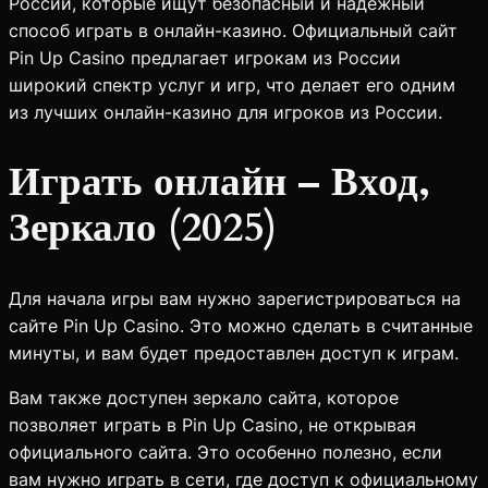
России, которые ищут безопасный и надежный
способ играть в онлайн-казино. Официальный сайт
Pin Up Casino предлагает игрокам из России
широкий спектр услуг и игр, что делает его одним
из лучших онлайн-казино для игроков из России.
Играть онлайн – Вход,
Зеркало (2025)
Для начала игры вам нужно зарегистрироваться на
сайте Pin Up Casino. Это можно сделать в считанные
минуты, и вам будет предоставлен доступ к играм.
Вам также доступен зеркало сайта, которое
позволяет играть в Pin Up Casino, не открывая
официального сайта. Это особенно полезно, если
вам нужно играть в сети, где доступ к официальному