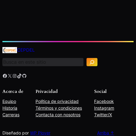
B
u
CEPDEL
s
c
a
r
Facebook
X
Instagram
TikTok
GitHub
Acerca de
Privacidad
Social
Equipo
Política de privacidad
Facebook
Historia
Términos y condiciones
Instagram
Carreras
Contacta con nosotros
Twitter/X
Diseñado por
WP Plover
Arriba ↑