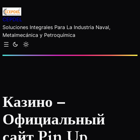
Saltar
al
CEPDEL
contenido
Soluciones Integrales Para La Industria Naval,
Metalmecánica y Petroquímica
Казино –
Официальный
сайт Pin Up