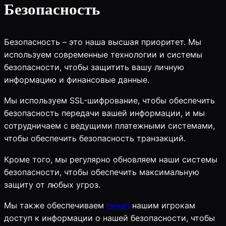
Безопасность
Безопасность – это наша высшая приоритет. Мы
используем современные технологии и системы
безопасности, чтобы защитить вашу личную
информацию и финансовые данные.
Мы используем SSL-шифрование, чтобы обеспечить
безопасность передачи вашей информации, и мы
сотрудничаем с ведущими платежными системами,
чтобы обеспечить безопасность транзакций.
Кроме того, мы регулярно обновляем наши системы
безопасности, чтобы обеспечить максимальную
защиту от любых угроз.
Мы также обеспечиваем
пинап
нашим игрокам
доступ к информации о нашей безопасности, чтобы