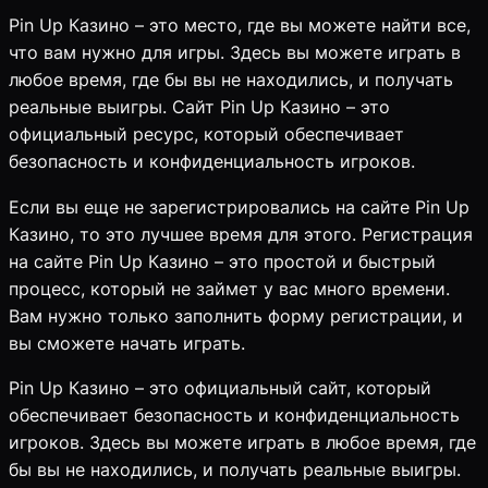
Pin Up Казино – это место, где вы можете найти все,
что вам нужно для игры. Здесь вы можете играть в
любое время, где бы вы не находились, и получать
реальные выигры. Сайт Pin Up Казино – это
официальный ресурс, который обеспечивает
безопасность и конфиденциальность игроков.
Если вы еще не зарегистрировались на сайте Pin Up
Казино, то это лучшее время для этого. Регистрация
на сайте Pin Up Казино – это простой и быстрый
процесс, который не займет у вас много времени.
Вам нужно только заполнить форму регистрации, и
вы сможете начать играть.
Pin Up Казино – это официальный сайт, который
обеспечивает безопасность и конфиденциальность
игроков. Здесь вы можете играть в любое время, где
бы вы не находились, и получать реальные выигры.