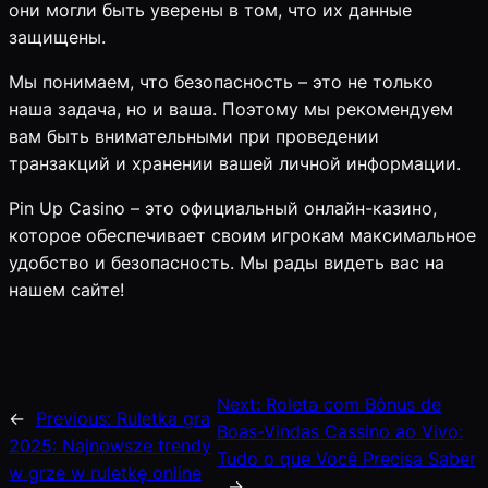
они могли быть уверены в том, что их данные
защищены.
Мы понимаем, что безопасность – это не только
наша задача, но и ваша. Поэтому мы рекомендуем
вам быть внимательными при проведении
транзакций и хранении вашей личной информации.
Pin Up Casino – это официальный онлайн-казино,
которое обеспечивает своим игрокам максимальное
удобство и безопасность. Мы рады видеть вас на
нашем сайте!
Next:
Roleta com Bônus de
←
Previous:
Ruletka gra
Boas-Vindas Cassino ao Vivo:
2025: Najnowsze trendy
Tudo o que Você Precisa Saber
w grze w ruletkę online
→