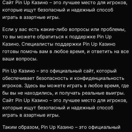
Сайт Pin Up Казино – это лучшее место для игроков,
которые ищут безопасный и надежный способ
играть в азартные игры.
Если у вас есть какие-либо вопросы или проблемы,
то вы можете обратиться к поддержке Pin Up
Казино. Специалисты поддержки Pin Up Казино
готовы помочь вам в любое время, и ответить на все
ваши вопросы.
Pin Up Казино – это официальный сайт, который
обеспечивает безопасность и конфиденциальность
игроков. Здесь вы можете играть в любое время, где
бы вы не находились, и получать реальные выигры.
Сайт Pin Up Казино – это лучшее место для игроков,
которые ищут безопасный и надежный способ
играть в азартные игры.
Таким образом, Pin Up Казино – это официальный