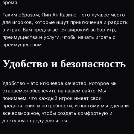
время.
Таким образом, Пин Ап Казино – это лучшее место
для игроков, которые ищут приключения и радость
в играх. Вам предлагается широкий выбор игр,
преимущества и услуги, чтобы начать играть с
преимуществом.
Удобство и безопасность
Удобство – это ключевое качество, которое мы
стараемся обеспечить на нашем сайте. Мы
понимаем, что каждый игрок имеет свои
предпочтения и потребности, и поэтому мы сделали
все возможное, чтобы создать комфортную и
доступную среду для игры.