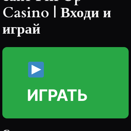
Casino | Входи и
играй
ИГРАТЬ