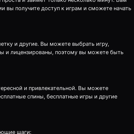
и вы получите доступ к играм и сможете начать
летку и другие. Вы можете выбрать игру,
ены и лицензированы, поэтому вы можете быть
нтересной и привлекательной. Вы можете
бесплатные спины, бесплатные игры и другие
ующие шаги: