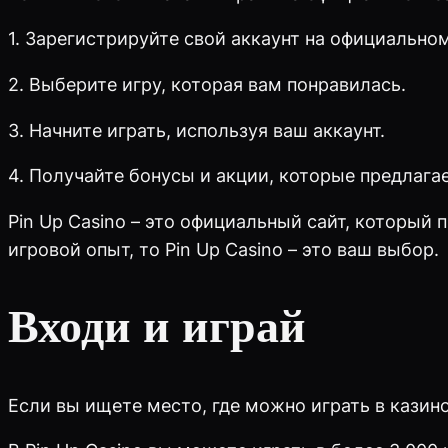
1. Зарегистрируйте свой аккаунт на официальном 
2. Выберите игру, которая вам понравилась.
3. Начните играть, используя ваш аккаунт.
4. Получайте бонусы и акции, которые предлагае
Pin Up Casino – это официальный сайт, который
игровой опыт, то Pin Up Casino – это ваш выбор.
Входи и играй
Если вы ищете место, где можно играть в казино