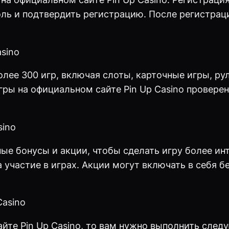
ль и подтвердить регистрацию. После регистраци
sino
лее 300 игр, включая слоты, карточные игры, ру
 игры на официальном сайте Pin Up Casino провер
sino
ные бонусы и акции, чтобы сделать игру более и
а участие в играх. Акции могут включать в себя 
Casino
айте Pin Up Casino, то вам нужно выполнить след