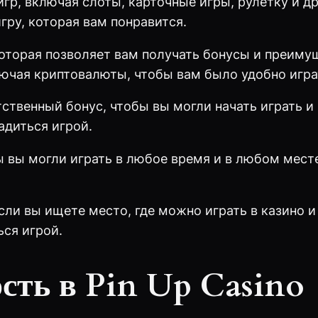
 игр, включая слоты, карточные игры, рулетку и 
гру, которая вам понравится.
которая позволяет вам получать бонусы и преиму
ючая криптовалюты, чтобы вам было удобно игра
тственный бонус, чтобы вы могли начать играть 
адиться игрой.
бы вы могли играть в любое время и в любом мес
 если вы ищете место, где можно играть в казино
ся игрой.
ость в Pin Up Casino