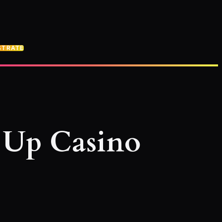
STRATE
 Up Casino