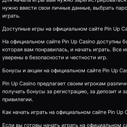
нужно ввести свои личные данные, выбрать паро
играть.
Доступные игры на официальном сайте Pin Up Ca
На официальном сайте Pin Up Casino доступны бо
которая вам понравилась, и начать играть. Все
уверены в безопасности и честности игр.
Бонусы и акции на официальном сайте Pin Up Ca
Pin Up Casino предлагает своим игрокам различ
получать бонусы за регистрацию, за депозит и з
привилегии.
Как начать играть на официальном сайте Pin Up 
Если вы готовы начать играть на официальном с