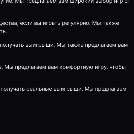
другие. Мы предлагаем вам широкий выбор игр от
щества, если вы играть регулярно. Мы также
ть.
и получать выигрыши. Мы также предлагаем вам
те. Мы предлагаем вам комфортную игру, чтобы
 и получать реальные выигрыши. Мы предлагаем