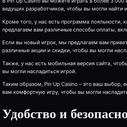
В Pin Up Casino вы можете играть в более 3 000
ведущих разработчиков, чтобы вы могли найти и
Кроме того, у нас есть программа лояльности, 
предлагаем вам различные способы оплаты, вкл
Если вы новый игрок, мы предлагаем вам приве
различные акции и скидки, чтобы вы могли насл
Также, у нас есть мобильная версия сайта, что
вы могли насладиться игрой.
Таким образом, Pin Up Casino – это ваш выбор,
вам комфортную игру, чтобы вы могли насладить
Удобство и безопасн