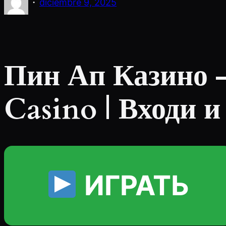
·
diciembre 9, 2025
Пин Ап Казино 
Casino | Входи и
ИГРАТЬ