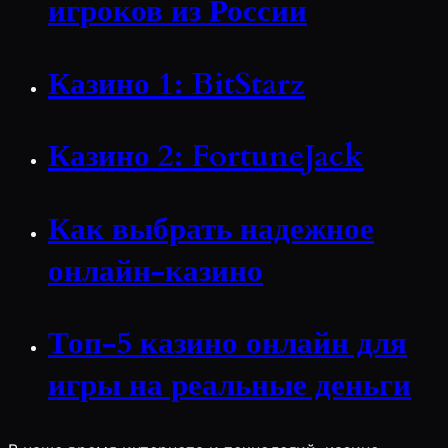
игроков из России
Казино 1:
BitStarz
Казино 2:
FortuneJack
Как выбрать надежное
онлайн-казино
Топ-5 казино онлайн для
игры на реальные деньги