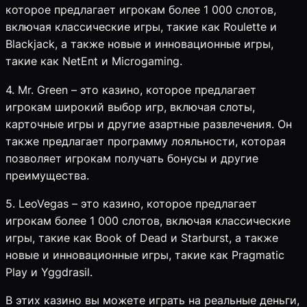
которое предлагает игрокам более 1 000 слотов,
включая классические игры, такие как Roulette и
Blackjack, а также новые и инновационные игры,
такие как NetEnt и Microgaming.
4. Mr. Green – это казино, которое предлагает
игрокам широкий выбор игр, включая слоты,
карточные игры и другие азартные развлечения. Он
также предлагает программу лояльности, которая
позволяет игрокам получать бонусы и другие
преимущества.
5. LeoVegas – это казино, которое предлагает
игрокам более 1 000 слотов, включая классические
игры, такие как Book of Dead и Starburst, а также
новые и инновационные игры, такие как Pragmatic
Play и Yggdrasil.
В этих казино вы можете играть на реальные деньги,