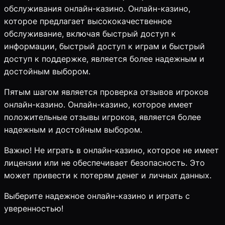
обслуживания онлайн-казино. Онлайн-казино,
которое предлагает высококачественное
обслуживание, включая быстрый доступ к
информации, быстрый доступ к играм и быстрый
доступ к поддержке, является более надежным и
достойным выбором.
Пятым шагом является проверка отзывов игроков
онлайн-казино. Онлайн-казино, которое имеет
положительные отзывы игроков, является более
надежным и достойным выбором.
Важно! Не играть в онлайн-казино, которое не имеет
лицензии или не обеспечивает безопасность. Это
может привести к потерям денег и личных данных.
Выберите надежное онлайн-казино и играть с
уверенностью!