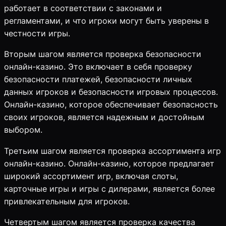
работает в соответствии с законами и
регламентами, и что игроки могут быть уверены в
честности игры.
Вторым шагом является проверка безопасности
онлайн-казино. Это включает в себя проверку
безопасности платежей, безопасности личных
данных игроков и безопасности игровых процессов.
Онлайн-казино, которое обеспечивает безопасность
своих игроков, является надежным и достойным
выбором.
Третьим шагом является проверка ассортимента игр
онлайн-казино. Онлайн-казино, которое предлагает
широкий ассортимент игр, включая слоты,
карточные игры и игры с дилерами, является более
привлекательным для игроков.
Четвертым шагом является проверка качества