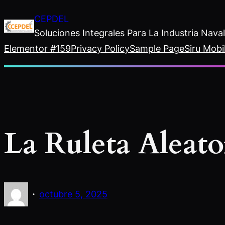
Saltar
CEPDEL
al
Soluciones Integrales Para La Industria Nav
contenido
Elementor #159
Privacy Policy
Sample Page
Siru Mobi
La Ruleta Aleato
·
octubre 5, 2025