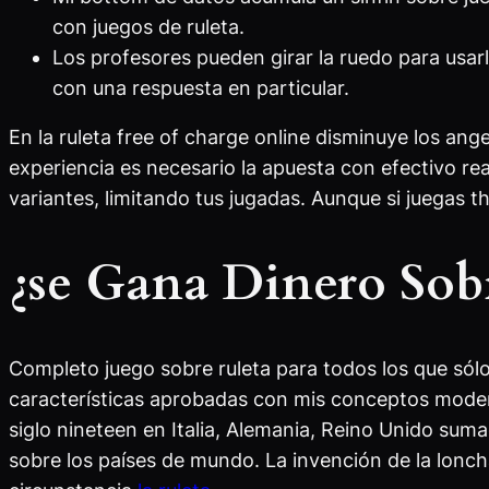
con juegos de ruleta.
Los profesores pueden girar la ruedo para usa
con una respuesta en particular.
En la ruleta free of charge online disminuye los ange
experiencia es necesario la apuesta con efectivo rea
variantes, limitando tus jugadas. Aunque si juegas t
¿se Gana Dinero Sobr
Completo juego sobre ruleta para todos los que sólo 
características aprobadas con mis conceptos moderno
siglo nineteen en Italia, Alemania, Reino Unido suma
sobre los países de mundo. La invención de la lonc