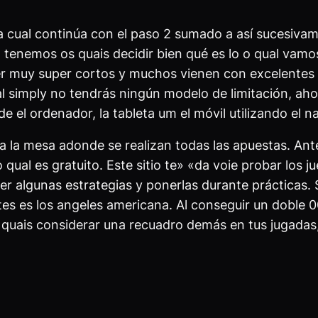
a la cual continúa con el paso 2 sumado a así sucesiva
 tenemos os quais decidir bien qué es lo o qual vamo
ser muy super cortos y muchos vienen con excelente
al simply no tendrás ningún modelo de limitación, ah
sde el ordenador, la tableta um el móvil utilizando el 
o a la mesa adonde se realizan todas las apuestas. A
 qual es gratuito. Este sitio te» «da voie probar los 
ocer algunas estrategias y ponerlas durante prácticas
s es los angeles americana. Al conseguir un doble 00 
quais considerar una recuadro demás en tus jugadas, 