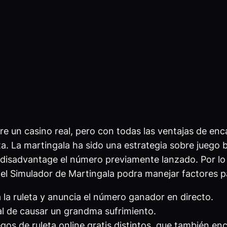
bre un casino real, pero con todas las ventajas de en
leta. La martingala ha sido una estrategia sobre juego
disadvantage el número previamente lanzado. Por lo 
 el Simulador de Martingala podra manejar factores p
a la ruleta y anuncia el número ganador en directo.
al de causar un grandma sufrimiento.
gos de ruleta online gratis distintos, que también en