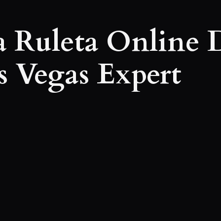
a Ruleta Online 
s Vegas Expert