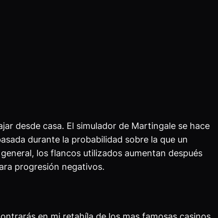
cajar desde casa. El simulador de Martingale se hace
 basada durante la probabilidad sobre la que un
general, los flancos utilizados aumentan después
ara progresión negativos.
contrarás en mi retahíla de los mas famosas casinos