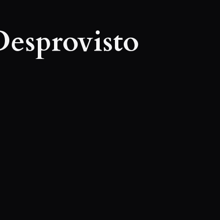
Desprovisto