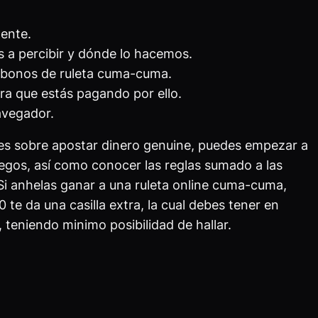
mente.
s a percibir y dónde lo hacemos.
s bonos de ruleta cuma-cuma.
ora que estás pagando por ello.
navegador.
ntes sobre apostar dinero genuine, puedes empezar a
juegos, así como conocer las reglas sumado a las
. Si anhelas ganar a una ruleta online cuma-cuma,
te da una casilla extra, la cual debes tener en
teniendo minimo posibilidad de hallar.