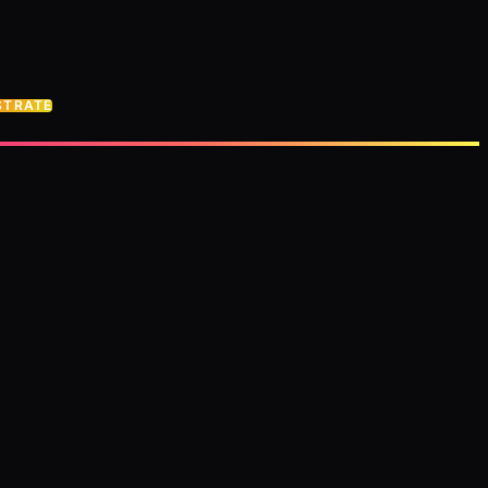
STRATE