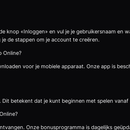
p de knop «Inloggen» en vul je je gebruikersnaam en w
 je de stappen om je account te creëren.
o Online?
ownloaden voor je mobiele apparaat. Onze app is besc
. Dit betekent dat je kunt beginnen met spelen vanaf 
Online?
 ontvangen. Onze bonusprogramma is dagelijks geüpdat