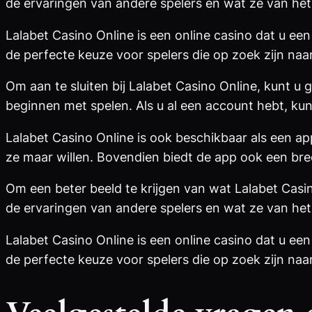
de ervaringen van andere spelers en wat ze van het
Lalabet Casino Online is een online casino dat u een
de perfecte keuze voor spelers die op zoek zijn na
Om aan te sluiten bij Lalabet Casino Online, kunt 
beginnen met spelen. Als u al een account hebt, k
Lalabet Casino Online is ook beschikbaar als een a
ze maar willen. Bovendien biedt de app ook een bre
Om een beter beeld te krijgen van wat Lalabet Casino
de ervaringen van andere spelers en wat ze van het
Lalabet Casino Online is een online casino dat u een
de perfecte keuze voor spelers die op zoek zijn na