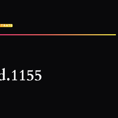
STRATE
d.1155