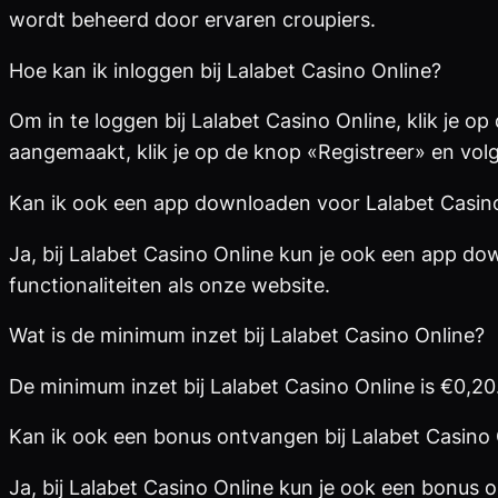
wordt beheerd door ervaren croupiers.
Hoe kan ik inloggen bij Lalabet Casino Online?
Om in te loggen bij Lalabet Casino Online, klik je o
aangemaakt, klik je op de knop «Registreer» en volg
Kan ik ook een app downloaden voor Lalabet Casin
Ja, bij Lalabet Casino Online kun je ook een app d
functionaliteiten als onze website.
Wat is de minimum inzet bij Lalabet Casino Online?
De minimum inzet bij Lalabet Casino Online is €0,20
Kan ik ook een bonus ontvangen bij Lalabet Casino 
Ja, bij Lalabet Casino Online kun je ook een bonus