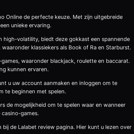
no Online de perfecte keuze. Met zijn uitgebreide
 een unieke ervaring.
n high-volatility, biedt deze gokkast een spannende
 waaronder klassiekers als Book of Ra en Starburst.
o-games, waaronder blackjack, roulette en baccarat.
ing kunnen ervaren.
r kunt u uw account aanmaken en inloggen om te
m te beginnen met spelen.
lers de mogelijkheid om te spelen waar en wanneer
e casino-games.
 bij de Lalabet review pagina. Hier kunt u lezen over