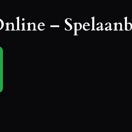
Online – Spelaan