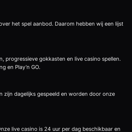
n over het spel aanbod. Daarom hebben wij een lijst
, progressieve gokkasten en live casino spellen.
ng en Play’n GO.
en zijn dagelijks gespeeld en worden door onze
 Onze live casino is 24 uur per dag beschikbaar en