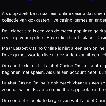
Als u op zoek bent naar een online casino dat u een 
collectie van gokkasten, live casino-games en andere
De Lalabet slot is een van de meest populaire gokka
ervaring voor spelers. Bovendien biedt Lalabet Cas
Maar Lalabet Casino Online is niet alleen een onlin
Deze games worden live uitgezonden vanuit een ech
Om aan te sluiten bij Lalabet Casino Online, kunt 
beginnen met spelen. Als u al een account hebt, ku
Lalabet Casino Online is ook beschikbaar als een a
ze maar willen. Bovendien biedt de app ook een bre
Om een beter beeld te krijgen van wat Lalabet Casino