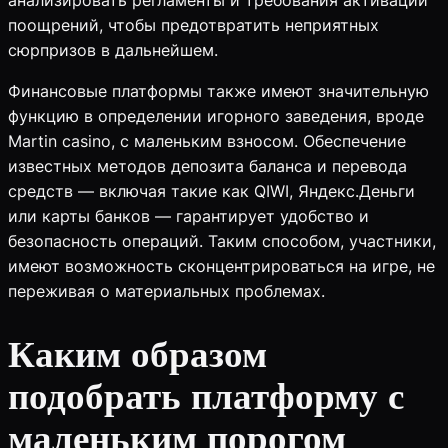
поощрений, чтобы предотвратить неприятных
сюрпризов в дальнейшем.
Финансовые платформы также имеют значительную
функцию в определении игорного заведения, вроде
Martin casino, с маленьким взносом. Обеспечение
известных методов депозита баланса и перевода
средств — включая такие как QIWI, Яндекс.Деньги
или карты банков — гарантирует удобство и
безопасность операций. Таким способом, участники,
имеют возможность сконцентрироваться на игре, не
переживая о материальных проблемах.
Каким образом
подобрать платформу с
маленьким порогом