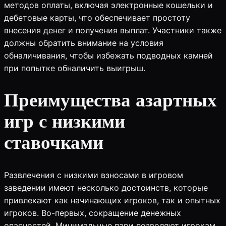
методов оплаты, включая электронные кошельки и
дебетовые карты, что обеспечивает простоту
внесения денег и получения выплат. Участники также
должны обратить внимание на условия
обналичивания, чтобы избежать подводных камней
при попытке обналичить выигрыш.
Преимущества азартных
игр с низкими
ставочками
Развлечения с низкими взносами в игровом
заведении имеют несколько достоинств, которые
привлекают как начинающих игроков, так и опытных
игроков. Во-первых, сокращение денежных
опасностей. Минимальные пари позволяют игрокам