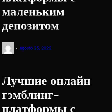
маленьким
депозитом
·
agosto 25, 2025
Лучшие онлайн
гэмблинг-
платформы с