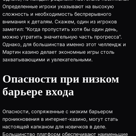
Определенные игроки указывают на высокую
сложность и необходимость беспрерывного
внимания к деталям. Скажем, один из игроков
заметил: "Когда пропустить хотя бы один день,
можно утратить значительную часть прогресса".
Однако, для большинства именно этот челлендж и
Мартин казино делает экономные игры столь
захватывающими и увлекательными.
Опасности при низком
барьере входа
Опасности, сопряженные с низким барьером
проникновения в интернет-казино, могут стать
настоящей капканом для новичков в деле.
Большинство платформ обеспечивают наименьшие