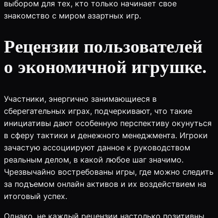
выбором для тех, кто только начинает свое
знакомство с миром азартных игр.
Рецензии пользователей
о экономичной игрушке.
Участники, энергично занимающиеся в
сберегательных играх, подчеркивают, что такие
инициативы дают особенную перспективу окунуться
в сферу тактики и денежного менеджмента. Игроки
зачастую ассоциируют данное к руководством
реальным делом, в какой любое шаг значимо.
Чрезвычайно востребованы игры, где можно следить
за подъемом онлайн активов и их воздействием на
итоговый успех.
Однако, не каждый рецензии настолько позитивны.