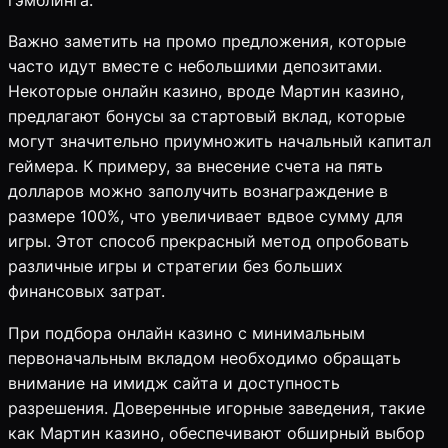
гэмблинга.
Важно заметить на промо предложения, которые
часто идут вместе с небольшими депозитами.
Некоторые онлайн казино, вроде Мартин казино,
предлагают бонусы за стартовый вклад, которые
могут значительно приумножить начальный капитал
геймера. К примеру, за внесение счета на пять
долларов можно заполучить вознаграждение в
размере 100%, что увеличивает вдвое сумму для
игры. Этот способ прекрасный метод опробовать
различные игры и стратегии без больших
финансовых затрат.
При подбора онлайн казино с минимальным
первоначальным вкладом необходимо обращать
внимание на имидж сайта и доступность
разрешения. Доверенные игорные заведения, такие
как Мартин казино, обеспечивают обширный выбор