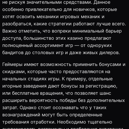
не рискуя значительными средствами. Данное
особенно привлекательно для новичков, которые
хотят освоить механики игровых механик и
разобраться, какие стратегии работают лучше всего.
Важно отметить, что вопреки минимальный барьер
доступа, большинство этих казино предлагают
полноценный ассортимент игр — от одноруких
бандитов до столовых игр и даже живых дилеров.
Геймеры имеют возможность применить бонусами и
скидками, которые часто предоставляются на
начальных стадиях игры. К примеру, отдельные
игорные заведения дают бонусы за регистрацию,
или бесплатные вращения, что позволяет шанс
расширить вероятность победы без дополнительных
затрат. Однако стоит осознавать что у таких
вознаграждений могут быть определенные
требования отработки. Необходимо тщательно
анализировать регламенты и требования активации