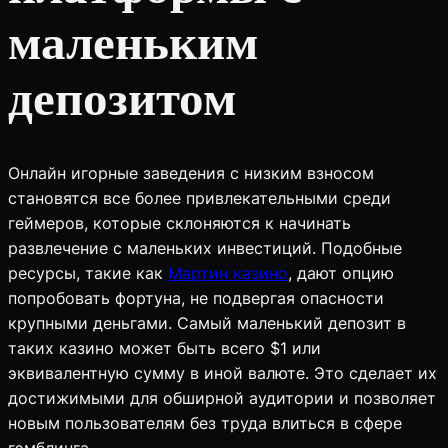
маленьким
депозитом
Онлайн игорные заведения с низким взносом
становятся все более привлекательными среди
геймеров, которые склоняются к начинать
развлечение с маленьких инвестиций. Подобные
ресурсы, такие как
Мартин казино
, дают опцию
попробовать фортуна, не подвергая опасности
крупными деньгами. Самый маленький депозит в
таких казино может быть всего $1 или
эквивалентную сумму в иной валюте. Это сделает их
достижимыми для обширной аудитории и позволяет
новым пользователям без труда влиться в сфере