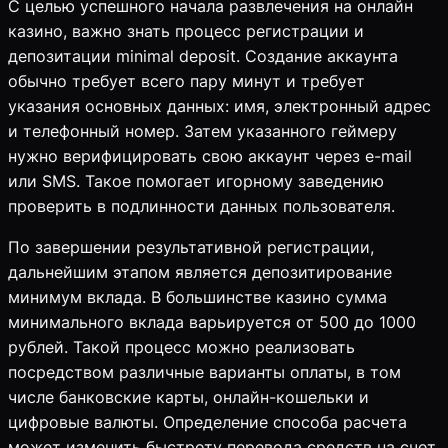
С целью успешного начала развлечения на онлайн
казино, важно знать процесс регистрации и
депозитации minimal deposit. Создание аккаунта
обычно требует всего пару минут и требует
указания основных данных: имя, электронный адрес
и телефонный номер. Затем указанного геймеру
нужно верифицировать свою аккаунт через e-mail
или SMS. Такое помогает игорному заведению
проверить в подлинности данных пользователя.
По завершении результативной регистрации,
дальнейшим этапом является депозитирование
минимум вклада. В большинстве казино сумма
минимального вклада варьируется от 500 до 1000
рублей. Такой процесс можно реализовать
посредством различные варианты оплаты, в том
числе банковские карты, онлайн-кошельки и
цифровые валюты. Определение способа расчета
может изменить быстроту перевода средств на счет