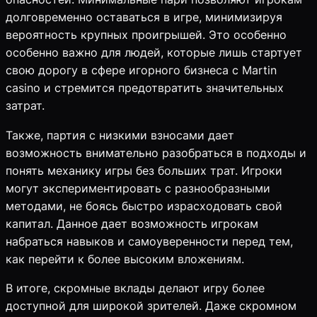
долговременно оставаться в игре, минимизируя
вероятность крупных проигрышей. Это особенно
особенно важно для людей, которые лишь стартует
свою дорогу в сфере игорного бизнеса с Martin
casino и стремится предотвратить значительных
затрат.
Также, партия с низкими взносами дает
возможность внимательно разобраться в подходы и
понять механику игры без больших трат. Игроки
могут экспериментировать с разнообразными
методами, не боясь быстро израсходовать свой
капитал. Данное дает возможность игрокам
набраться навыков и самоуверенности перед тем,
как перейти к более высоким вложениям.
В итоге, скромные вклады делают игру более
доступной для широкой зрителей. Даже скромном