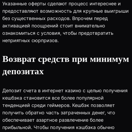
Указанные оферты сделают процесс интереснее и
предоставляют возможность для крупные выигрыши
без существенных расходов. Впрочем перед
активацией поощрений стоит внимательно
ознакомиться с условия, чтобы предотвратить
неприятных сюрпризов.
Возврат средств при минимум
депозитах
Депозит счета в интернет казино с целью получения
кешбэка становится все более популярной
тенденцией среди геймеров. Кешбэк позволяет
получить обратно часть затраченных денег, что
обеспечивает азартное развлечение более
прибыльной. Чтобы получения кэшбэка обычно